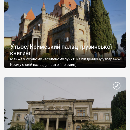
Утьос. Кримський палац грузинської
княгині
Майже у кожному населеному пункті на південному узбережжі
Криму є свій палац (а часто і не один).