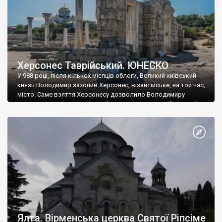
Херсонес Таврійський. ЮНЕСКО
У 988 році, після кількох місяців облоги, Великий київський
князь Володимир захопив Херсонес, візантійське, на той час,
місто. Саме взяття Херсонесу дозволило Володимиру
диктувати свої умови візантійському імператору Василю ІІ, та
одружитися з його дочкою Ганною. Цього ж року, в
Херсонесі Володимир-язичник, став Василем-християнином.
А потім було Хрещення Русі. На честь Херсонесу Таврійського
названо місто […]
Ялта. Вірменська церква Святої Ріпсіме