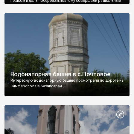
пешком вдоль побережья,поэтому совершали радиальные
вылазки из Оленевки.
Водонапорная башня в с.Почтовое
Интересную водонапорную башню посмотрели по дороге из
Симферополя в Бахчисарай.