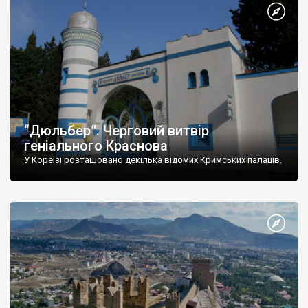
“Дюльбер”. Черговий витвір
геніального Краснова
У Кореїзі розташовано декілька відомих Кримських палаців.