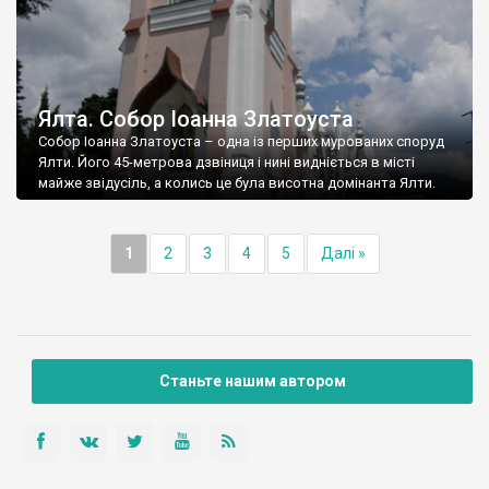
Ялта. Собор Іоанна Златоуста
Собор Іоанна Златоуста – одна із перших мурованих споруд
Ялти. Його 45-метрова дзвіниця і нині видніється в місті
майже звідусіль, а колись це була висотна домінанта Ялти.
1
2
3
4
5
Далі »
Станьте нашим автором