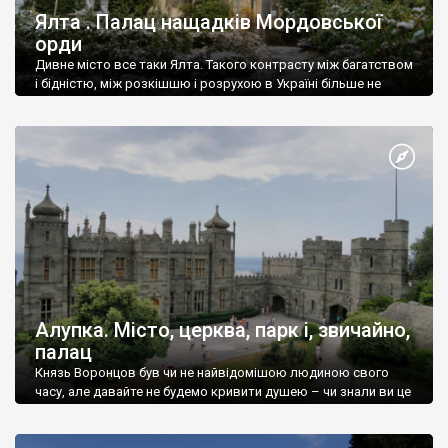
Ялта . Палац нащадків Мордовської
орди
Дивне місто все таки Ялта. Такого контрасту між багатством
і бідністю, між розкішшю і розрухою в Україні більше не
знайдеш.
Алупка. Місто, церква, парк і, звичайно,
палац
Князь Воронцов був чи не найвідомішою людиною свого
часу, але давайте не будемо кривити душею – чи знали ви це
прізвище до відвідин Алупки? Мабуть все таки ні.