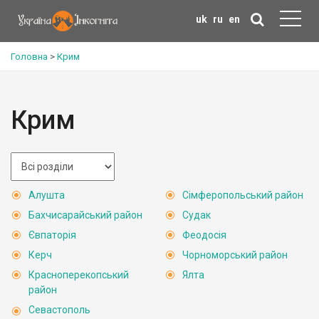
uk
ru
en
Головна
>
Крим
Крим
Алушта
Сімферопольський район
Бахчисарайський район
Судак
Євпаторія
Феодосія
Керч
Чорноморський район
Красноперекопський
Ялта
район
Севастополь