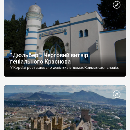
“Дюльбер”. Черговий витвір
геніального Краснова
У Кореїзі розташовано декілька відомих Кримських палаців.