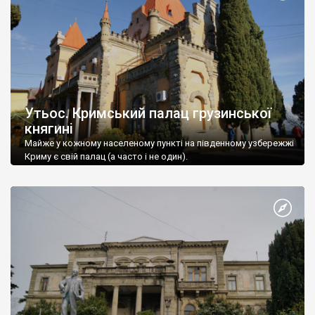
Утьос. Кримський палац грузинської
княгині
Майже у кожному населеному пункті на південному узбережжі
Криму є свій палац (а часто і не один).