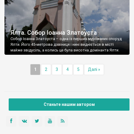
Ялта. Собор Іоанна Златоуста
Собор Іоанна Златоуста – одна із перших мурованих споруд
Ялти. Його 45-метрова дзвіниця і нині видніється в місті
майже звідусіль, а колись це була висотна домінанта Ялти.
1
2
3
4
5
Далі »
Станьте нашим автором