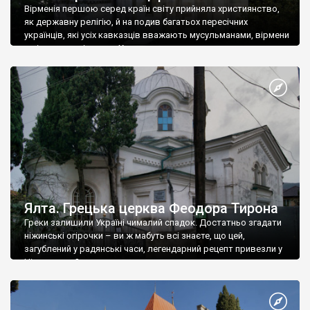
Вірменія першою серед країн світу прийняла християнство,
як державну релігію, й на подив багатьох пересічних
українців, які усіх кавказців вважають мусульманами, вірмени
є відданими вірянами Христа
Ялта. Грецька церква Феодора Тирона
Греки залишили Україні чималий спадок. Достатньо згадати
ніжинські огірочки – ви ж мабуть всі знаєте, що цей,
загублений у радянські часи, легендарний рецепт привезли у
Ніжин греки?