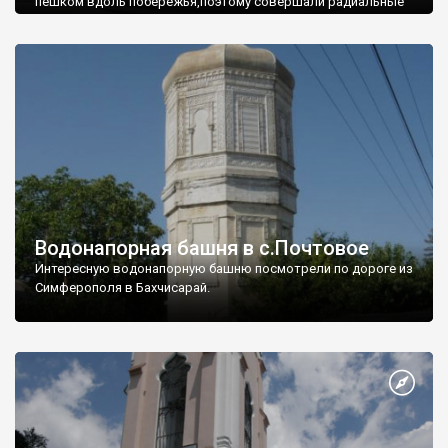
пешком вдоль побережья,поэтому совершали радиальные
вылазки из Оленевки.
Водонапорная башня в с.Почтовое
Интересную водонапорную башню посмотрели по дороге из
Симферополя в Бахчисарай.