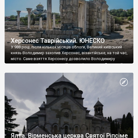
Херсонес Таврійський. ЮНЕСКО
У 988 році, після кількох місяців облоги, Великий київський
князь Володимир захопив Херсонес, візантійське, на той час,
місто. Саме взяття Херсонесу дозволило Володимиру
диктувати свої умови візантійському імператору Василю ІІ, та
одружитися з його дочкою Ганною. Цього ж року, в
Херсонесі Володимир-язичник, став Василем-християнином.
А потім було Хрещення Русі. На честь Херсонесу Таврійського
названо місто […]
Ялта. Вірменська церква Святої Ріпсіме