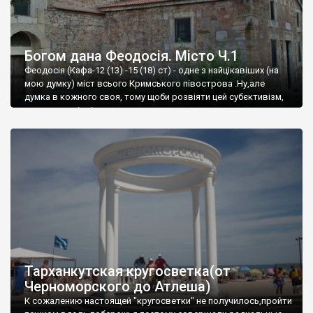
Богом дана Феодосія. Місто Ч.1
Феодосія (Кафа-12 (13) -15 (18) ст) - одне з найцікавіших (на
мою думку) міст всього Кримського півострова .Ну,але
думка в кожного своя, тому щоби розвіяти цей субєктивізм,
запрошую відвідати це
Тарханкутская кругосветка(от
Черноморского до Атлеша)
К сожалению настоящей "кругосветки" не получилось,пройти