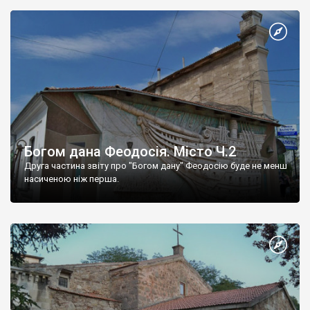
Богом дана Феодосія. Місто Ч.2
Друга частина звіту про "Богом дану" Феодосію буде не менш
насиченою ніж перша.