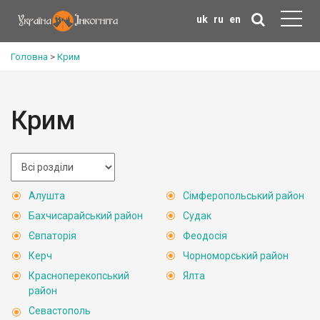
uk
ru
en
Головна
>
Крим
Крим
Алушта
Сімферопольський район
Бахчисарайський район
Судак
Євпаторія
Феодосія
Керч
Чорноморський район
Красноперекопський
Ялта
район
Севастополь