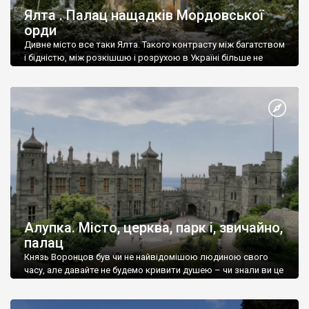
Ялта . Палац нащадків Мордовської
орди
Дивне місто все таки Ялта. Такого контрасту між багатством
і бідністю, між розкішшю і розрухою в Україні більше не
знайдеш.
Алупка. Місто, церква, парк і, звичайно,
палац
Князь Воронцов був чи не найвідомішою людиною свого
часу, але давайте не будемо кривити душею – чи знали ви це
прізвище до відвідин Алупки? Мабуть все таки ні.