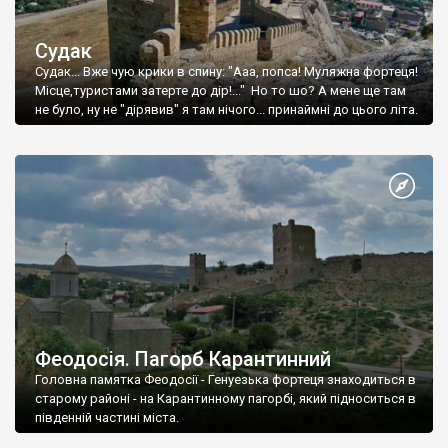
Судак
Судак... Вже чую крики в спину: "Ааа, попса! Муляжна фортеця!
Місце,туристами затерте до дір!..." Но то шо? А мене ще там
не було, ну не "дірявив" я там нічого... принаймні до цього літа.
Феодосія. Пагорб Карантинний
Головна памятка Феодосії - Генуезька фортеця знаходиться в
старому районі - на Карантинному пагорбі, який підноситься в
південній частині міста.