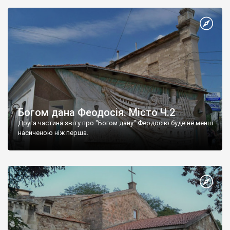
Богом дана Феодосія. Місто Ч.2
Друга частина звіту про "Богом дану" Феодосію буде не менш
насиченою ніж перша.