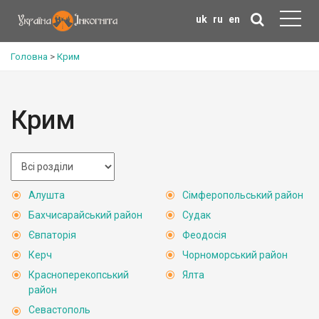
uk
ru
en
Головна
>
Крим
Крим
Алушта
Сімферопольський район
Бахчисарайський район
Судак
Євпаторія
Феодосія
Керч
Чорноморський район
Красноперекопський
Ялта
район
Севастополь