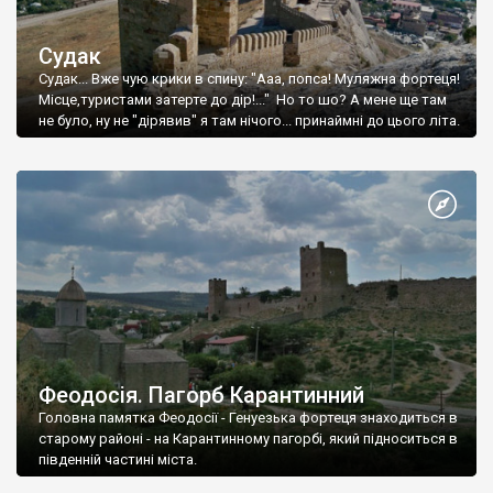
Судак
Судак... Вже чую крики в спину: "Ааа, попса! Муляжна фортеця!
Місце,туристами затерте до дір!..." Но то шо? А мене ще там
не було, ну не "дірявив" я там нічого... принаймні до цього літа.
Феодосія. Пагорб Карантинний
Головна памятка Феодосії - Генуезька фортеця знаходиться в
старому районі - на Карантинному пагорбі, який підноситься в
південній частині міста.