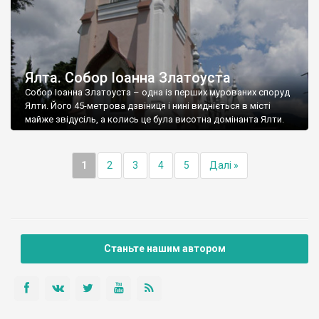
Ялта. Собор Іоанна Златоуста
Собор Іоанна Златоуста – одна із перших мурованих споруд
Ялти. Його 45-метрова дзвіниця і нині видніється в місті
майже звідусіль, а колись це була висотна домінанта Ялти.
1
2
3
4
5
Далі »
Станьте нашим автором