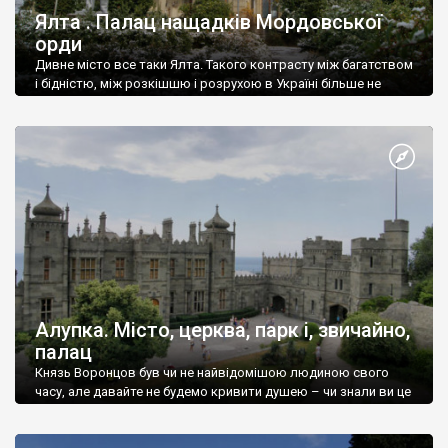
Ялта . Палац нащадків Мордовської
орди
Дивне місто все таки Ялта. Такого контрасту між багатством
і бідністю, між розкішшю і розрухою в Україні більше не
знайдеш.
Алупка. Місто, церква, парк і, звичайно,
палац
Князь Воронцов був чи не найвідомішою людиною свого
часу, але давайте не будемо кривити душею – чи знали ви це
прізвище до відвідин Алупки? Мабуть все таки ні.