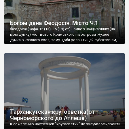
Богом дана Феодосія. Місто Ч.1
Феодосія (Кафа-12 (13) -15 (18) ст) - одне з найцікавіших (на
мою думку) міст всього Кримського півострова .Ну,але
думка в кожного своя, тому щоби розвіяти цей субєктивізм,
запрошую відвідати це
Тарханкутская кругосветка(от
Черноморского до Атлеша)
К сожалению настоящей "кругосветки" не получилось,пройти