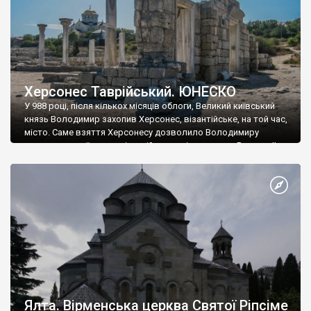
Херсонес Таврійський. ЮНЕСКО
У 988 році, після кількох місяців облоги, Великий київський
князь Володимир захопив Херсонес, візантійське, на той час,
місто. Саме взяття Херсонесу дозволило Володимиру
диктувати свої умови візантійському імператору Василю ІІ, та
одружитися з його дочкою Ганною. Цього ж року, в
Херсонесі Володимир-язичник, став Василем-християнином.
А потім було Хрещення Русі. На честь Херсонесу Таврійського
названо місто […]
Ялта. Вірменська церква Святої Ріпсіме