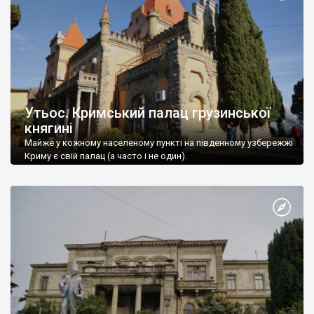
Утьос. Кримський палац грузинської
княгині
Майже у кожному населеному пункті на південному узбережжі
Криму є свій палац (а часто і не один).