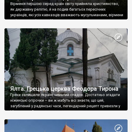
Вірменія першою серед країн світу прийняла християнство,
як державну релігію, й на подив багатьох пересічних
українців, які усіх кавказців вважають мусульманами, вірмени
є відданими вірянами Христа
Ялта. Грецька церква Феодора Тирона
Греки залишили Україні чималий спадок. Достатньо згадати
ніжинські огірочки – ви ж мабуть всі знаєте, що цей,
загублений у радянські часи, легендарний рецепт привезли у
Ніжин греки?