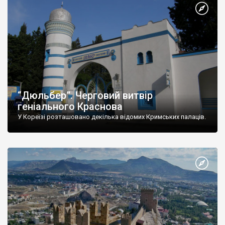
“Дюльбер”. Черговий витвір
геніального Краснова
У Кореїзі розташовано декілька відомих Кримських палаців.