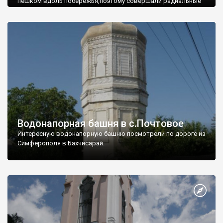
пешком вдоль побережья,поэтому совершали радиальные
вылазки из Оленевки.
Водонапорная башня в с.Почтовое
Интересную водонапорную башню посмотрели по дороге из
Симферополя в Бахчисарай.