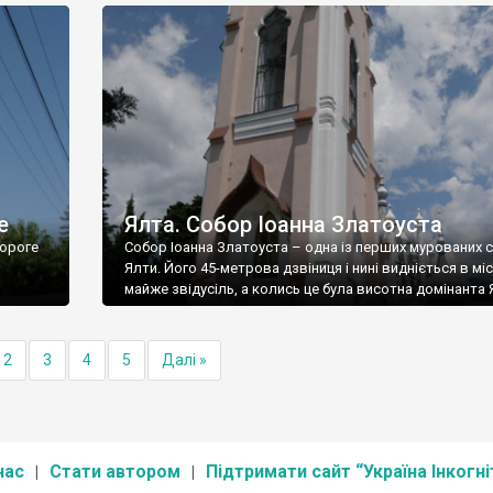
е
Ялта. Собор Іоанна Златоуста
ороге
Собор Іоанна Златоуста – одна із перших мурованих 
Ялти. Його 45-метрова дзвіниця і нині видніється в міс
майже звідусіль, а колись це була висотна домінанта 
2
3
4
5
Далі »
нас
Стати автором
Підтримати сайт “Україна Інкогні