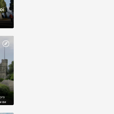
ої
ого
и ви