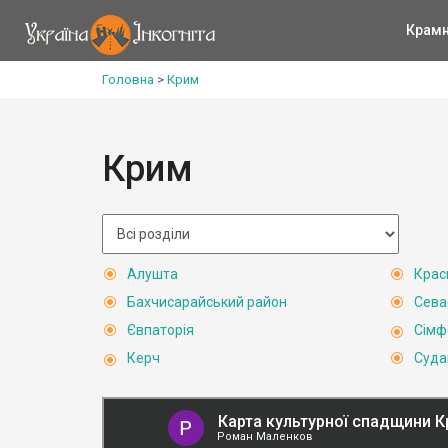
Крам
Головна
>
Крим
Крим
Алушта
Крас
Бахчисарайський район
Сева
Євпаторія
Сімф
Керч
Суда