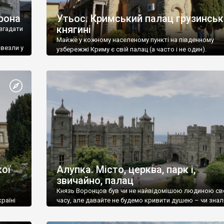
рона
Утьос. Кримський палац грузинськ
княгині
згадати
Майже у кожному населеному пункті на південному
ивезли у
узбережжі Криму є свій палац (а часто і не один).
ої
Алупка. Місто, церква, парк і,
звичайно, палац
Князь Воронцов був чи не найвідомішою людиною св
раїні
часу, але давайте не будемо кривити душею – чи знал
це прізвище до відвідин Алупки? Мабуть все таки ні.