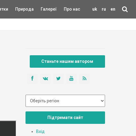
ятки
Природа
Галереї
Про нас
uk
ru
en
Станьте нашим автором
Підтримати сайт
Вхід