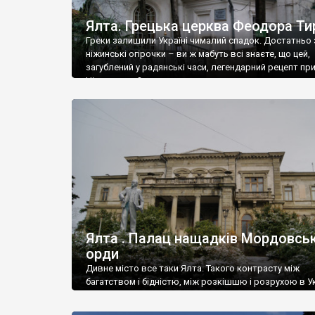
Ялта. Грецька церква Феодора Ти
Греки залишили Україні чималий спадок. Достатньо 
ніжинські огірочки – ви ж мабуть всі знаєте, що цей,
загублений у радянські часи, легендарний рецепт пр
Ніжин греки?
Ялта . Палац нащадків Мордовськ
орди
Дивне місто все таки Ялта. Такого контрасту між
багатством і бідністю, між розкішшю і розрухою в Ук
більше не знайдеш.