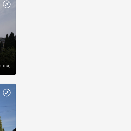
же
нство,