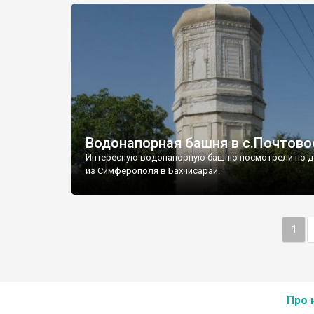
Водонапорная башня в с.Почтово
Интересную водонапорную башню посмотрели по д
из Симферополя в Бахчисарай.
1
Про 