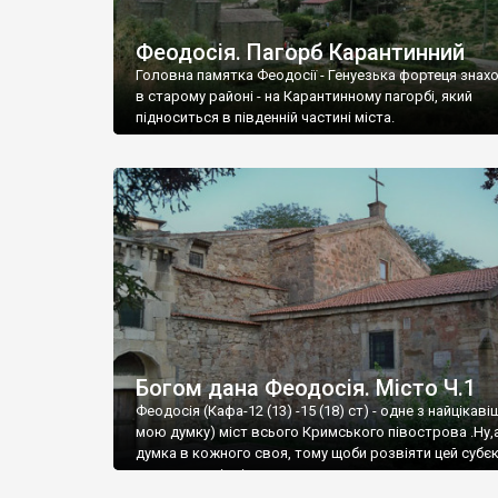
Феодосія. Пагорб Карантинний
Головна памятка Феодосії - Генуезька фортеця знах
в старому районі - на Карантинному пагорбі, який
підноситься в південній частині міста.
Богом дана Феодосія. Місто Ч.1
Феодосія (Кафа-12 (13) -15 (18) ст) - одне з найцікаві
мою думку) міст всього Кримського півострова .Ну,
думка в кожного своя, тому щоби розвіяти цей субєк
запрошую відвідати це