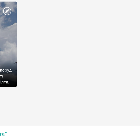
споруд
ті
Ялти.
та”