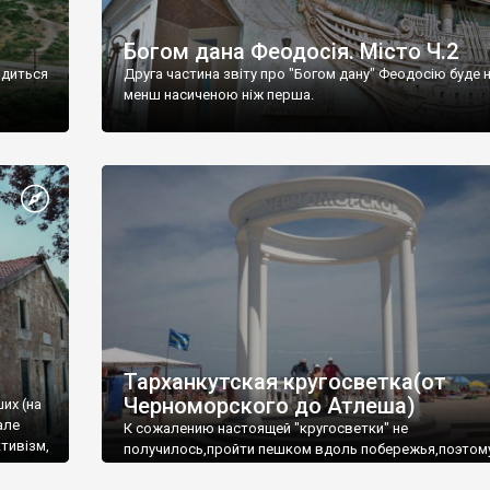
Богом дана Феодосія. Місто Ч.2
одиться
Друга частина звіту про "Богом дану" Феодосію буде 
менш насиченою ніж перша.
Тарханкутская кругосветка(от
Черноморского до Атлеша)
ших (на
але
К сожалению настоящей "кругосветки" не
тивізм,
получилось,пройти пешком вдоль побережья,поэтом
совершали радиальные вылазки из Оленевки.