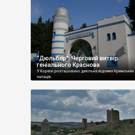
“Дюльбер”. Черговий витвір
геніального Краснова
У Кореїзі розташовано декілька відомих Кримських
палаців.