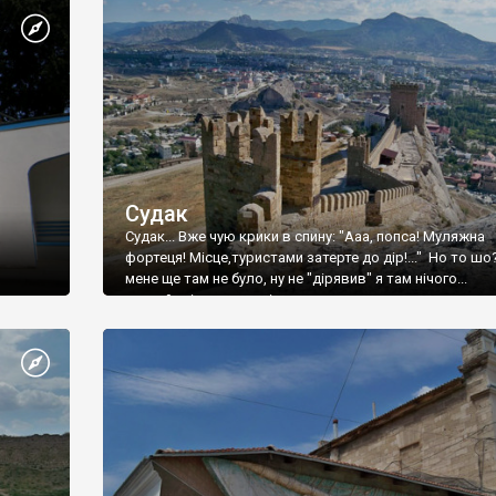
Судак
Судак... Вже чую крики в спину: "Ааа, попса! Муляжна
фортеця! Місце,туристами затерте до дір!..." Но то шо
мене ще там не було, ну не "дірявив" я там нічого...
принаймні до цього літа.