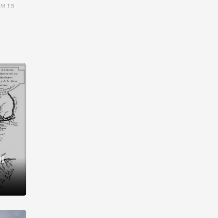
им та
ора і
є
го типу,
ей-
рний
ста:
 райони
від 2
I
і,
рукти,
 котрі