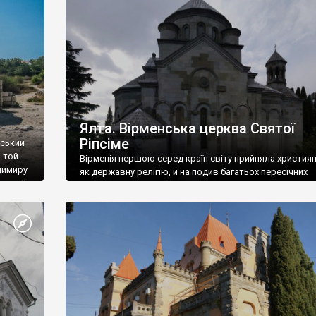
ефактів
називаються «повстяками» (postaki)…” “Вино. Крим
єкту
виробляє відмінне вино і його вдосталь: воно все ду
го».
легке біле і дуже […]
ти та
Ялта. Вірменська церква Святої
Ріпсіме
вський
 той
Вірменія першою серед країн світу прийняла христия
димиру
як державну релігію, й на подив багатьох пересічних
илю ІІ,
українців, які усіх кавказців вважають мусульманами,
 в
вірмени є відданими вірянами Христа