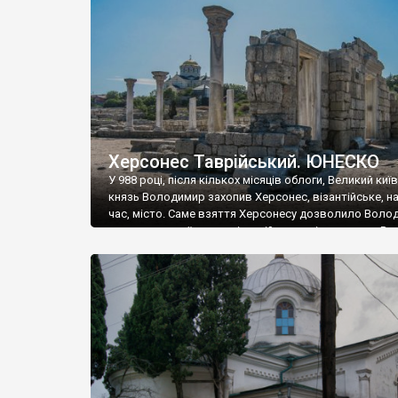
музею «Новгородський музей-заповідник» сотні арт
візантійської доби. Раритети викрадені з фондів об’
культурної спадщини ЮНЕСКО «Херсонеса Таврійсько
Офіційно – на виставку «Золото Візантії», але експер
влада в Україні вважають це лише […]
Херсонес Таврійський. ЮНЕСКО
У 988 році, після кількох місяців облоги, Великий киї
князь Володимир захопив Херсонес, візантійське, на
час, місто. Саме взяття Херсонесу дозволило Воло
диктувати свої умови візантійському імператору Вас
та одружитися з його дочкою Ганною. Цього ж року,
Херсонесі Володимир-язичник, став Василем-
християнином. А потім було Хрещення Русі. На честь
Херсонесу Таврійського названо місто […]