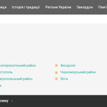
ниця
Історія і традиції
Регіони України
Закордон
Пам'
ноперекопський район
Феодосія
стополь
Чорноморський район
еропольський район
Ялта
к