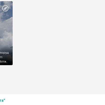
споруд
ті
Ялти.
та”