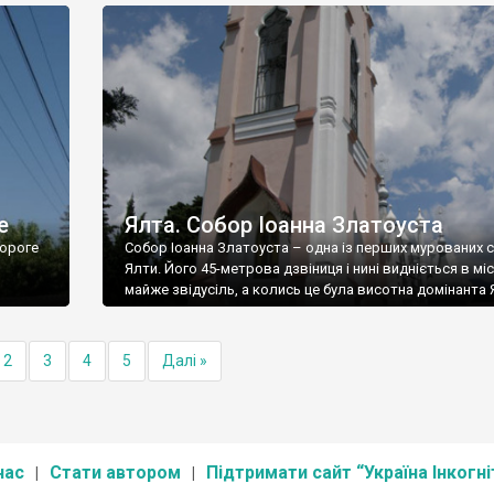
е
Ялта. Собор Іоанна Златоуста
ороге
Собор Іоанна Златоуста – одна із перших мурованих 
Ялти. Його 45-метрова дзвіниця і нині видніється в міс
майже звідусіль, а колись це була висотна домінанта 
2
3
4
5
Далі »
нас
Стати автором
Підтримати сайт “Україна Інкогні