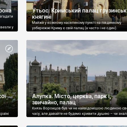
рона
Утьос. Кримський палац грузинськ
княгині
згадати
Майже у кожному населеному пункті на південному
ивезли у
узбережжі Криму є свій палац (а часто і не один).
ої
Алупка. Місто, церква, парк і,
звичайно, палац
Князь Воронцов був чи не найвідомішою людиною св
раїні
часу, але давайте не будемо кривити душею – чи знал
це прізвище до відвідин Алупки? Мабуть все таки ні.