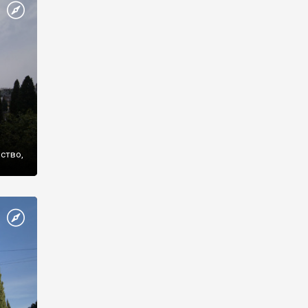
же
нство,