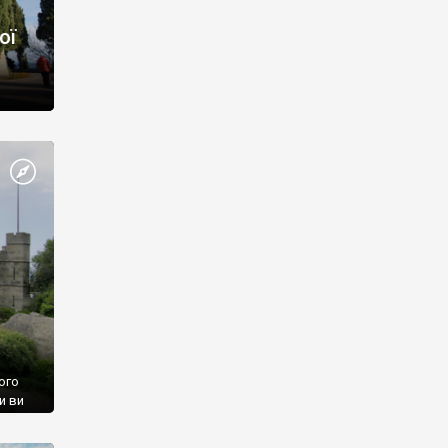
ої
ого
и ви