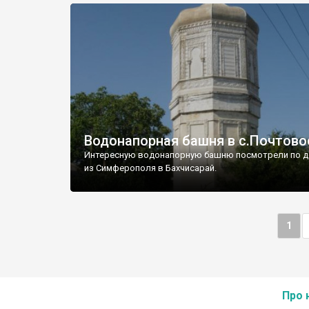
Водонапорная башня в с.Почтово
Интересную водонапорную башню посмотрели по д
из Симферополя в Бахчисарай.
1
Про 