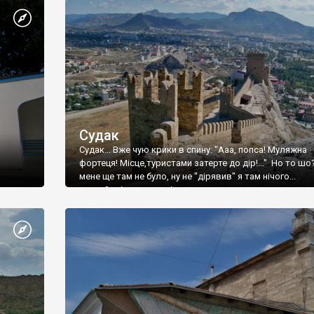
Судак
Судак... Вже чую крики в спину: "Ааа, попса! Муляжна
фортеця! Місце,туристами затерте до дір!..." Но то шо
мене ще там не було, ну не "дірявив" я там нічого...
принаймні до цього літа.