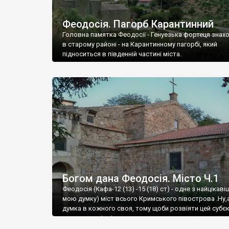
Феодосія. Пагорб Карантинний
Головна памятка Феодосії - Генуезька фортеця знах
в старому районі - на Карантинному пагорбі, який
підноситься в південній частині міста.
Богом дана Феодосія. Місто Ч.1
Феодосія (Кафа-12 (13) -15 (18) ст) - одне з найцікаві
мою думку) міст всього Кримського півострова .Ну,
думка в кожного своя, тому щоби розвіяти цей субєк
запрошую відвідати це