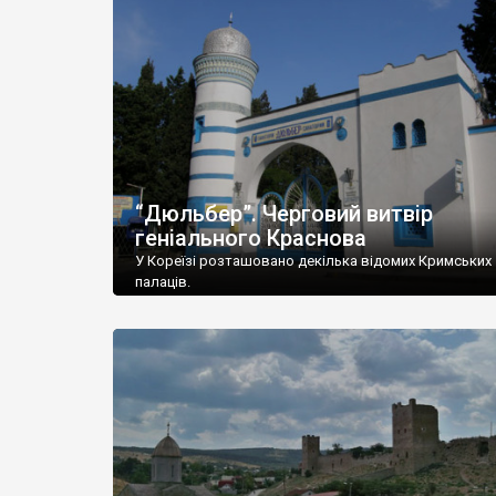
“Дюльбер”. Черговий витвір
геніального Краснова
У Кореїзі розташовано декілька відомих Кримських
палаців.