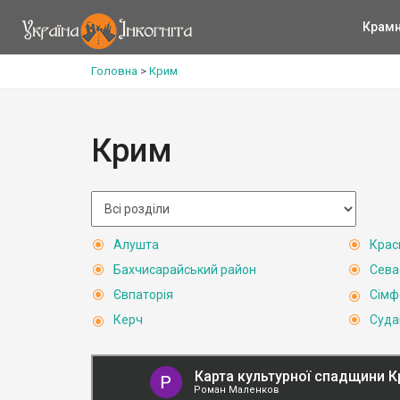
Крам
Головна
>
Крим
Крим
Алушта
Крас
Бахчисарайський район
Сева
Євпаторія
Сімф
Керч
Суда