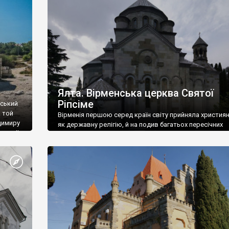
ефактів
називаються «повстяками» (postaki)…” “Вино. Крим
єкту
виробляє відмінне вино і його вдосталь: воно все ду
го».
легке біле і дуже […]
ти та
Ялта. Вірменська церква Святої
Ріпсіме
вський
 той
Вірменія першою серед країн світу прийняла христия
димиру
як державну релігію, й на подив багатьох пересічних
илю ІІ,
українців, які усіх кавказців вважають мусульманами,
 в
вірмени є відданими вірянами Христа