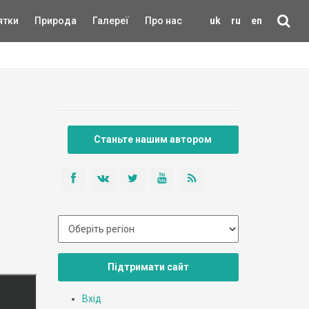
ятки
Природа
Галереї
Про нас
uk
ru
en
Станьте нашим автором
Підтримати сайт
Вхід