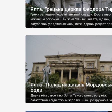
Ялта. Грецька церква Феодора Ти
Греки залишили Україні чималий спадок. Достатньо 
ніжинські огірочки – ви ж мабуть всі знаєте, що цей,
загублений у радянські часи, легендарний рецепт пр
Ніжин греки?
Ялта . Палац нащадків Мордовськ
орди
Дивне місто все таки Ялта. Такого контрасту між
багатством і бідністю, між розкішшю і розрухою в Ук
більше не знайдеш.