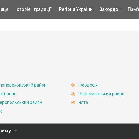
ниця
Історія і традиції
Регіони України
Закордон
Пам'
ноперекопський район
Феодосія
стополь
Чорноморський район
еропольський район
Ялта
к