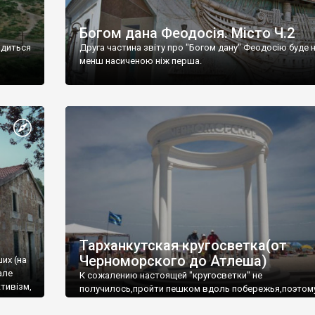
Богом дана Феодосія. Місто Ч.2
одиться
Друга частина звіту про "Богом дану" Феодосію буде 
менш насиченою ніж перша.
Тарханкутская кругосветка(от
Черноморского до Атлеша)
ших (на
але
К сожалению настоящей "кругосветки" не
тивізм,
получилось,пройти пешком вдоль побережья,поэтом
совершали радиальные вылазки из Оленевки.