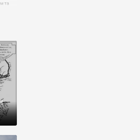
им та
ора і
є
го типу,
ей-
рний
ста:
 райони
від 2
I
і,
рукти,
 котрі