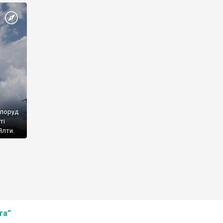
споруд
ті
Ялти.
та”