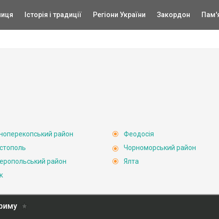
ниця
Історія і традиції
Регіони України
Закордон
Пам'
ноперекопський район
Феодосія
стополь
Чорноморський район
еропольський район
Ялта
к