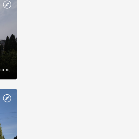
же
нство,