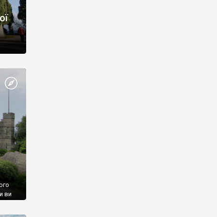
ої
ого
и ви