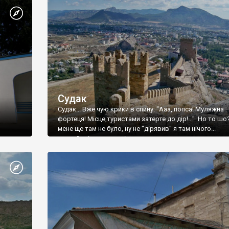
Судак
Судак... Вже чую крики в спину: "Ааа, попса! Муляжна
фортеця! Місце,туристами затерте до дір!..." Но то шо
мене ще там не було, ну не "дірявив" я там нічого...
принаймні до цього літа.