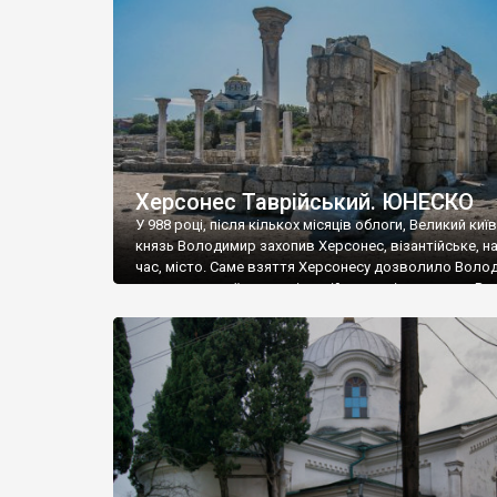
музею «Новгородський музей-заповідник» сотні арт
візантійської доби. Раритети викрадені з фондів об’
культурної спадщини ЮНЕСКО «Херсонеса Таврійсько
Офіційно – на виставку «Золото Візантії», але експер
влада в Україні вважають це лише […]
Херсонес Таврійський. ЮНЕСКО
У 988 році, після кількох місяців облоги, Великий киї
князь Володимир захопив Херсонес, візантійське, на
час, місто. Саме взяття Херсонесу дозволило Воло
диктувати свої умови візантійському імператору Вас
та одружитися з його дочкою Ганною. Цього ж року,
Херсонесі Володимир-язичник, став Василем-
християнином. А потім було Хрещення Русі. На честь
Херсонесу Таврійського названо місто […]