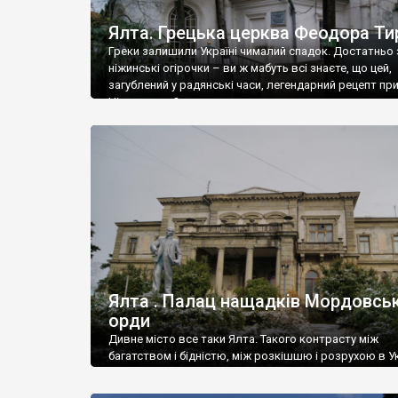
Ялта. Грецька церква Феодора Ти
Греки залишили Україні чималий спадок. Достатньо 
ніжинські огірочки – ви ж мабуть всі знаєте, що цей,
загублений у радянські часи, легендарний рецепт пр
Ніжин греки?
Ялта . Палац нащадків Мордовськ
орди
Дивне місто все таки Ялта. Такого контрасту між
багатством і бідністю, між розкішшю і розрухою в Ук
більше не знайдеш.