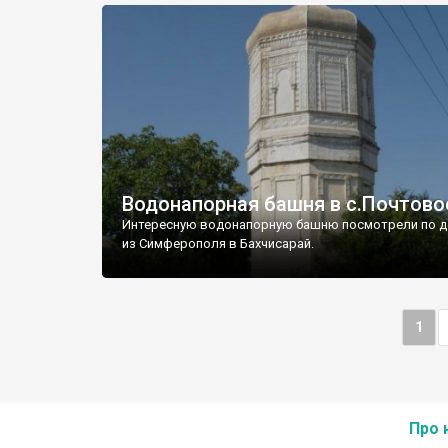
Водонапорная башня в с.Почтово
Интересную водонапорную башню посмотрели по д
из Симферополя в Бахчисарай.
1
Про 