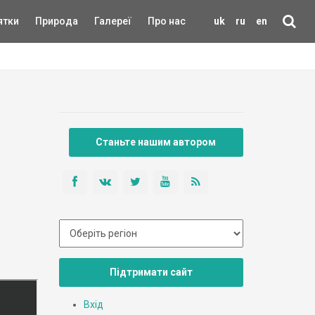
ятки
Природа
Галереї
Про нас
uk
ru
en
Станьте нашим автором
Підтримати сайт
Вхід