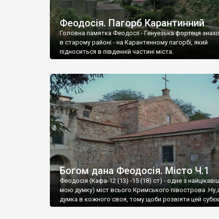
Феодосія. Пагорб Карантинний
Головна памятка Феодосії - Генуезька фортеця знах
в старому районі - на Карантинному пагорбі, який
підноситься в південній частині міста.
Богом дана Феодосія. Місто Ч.1
Феодосія (Кафа-12 (13) -15 (18) ст) - одне з найцікаві
мою думку) міст всього Кримського півострова .Ну,
думка в кожного своя, тому щоби розвіяти цей субєк
запрошую відвідати це