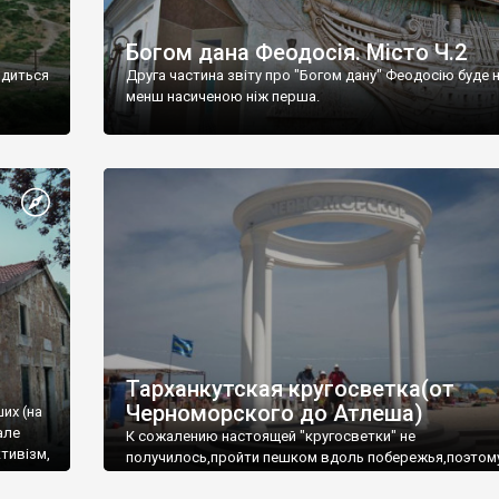
Богом дана Феодосія. Місто Ч.2
одиться
Друга частина звіту про "Богом дану" Феодосію буде 
менш насиченою ніж перша.
Тарханкутская кругосветка(от
Черноморского до Атлеша)
ших (на
але
К сожалению настоящей "кругосветки" не
тивізм,
получилось,пройти пешком вдоль побережья,поэтом
совершали радиальные вылазки из Оленевки.