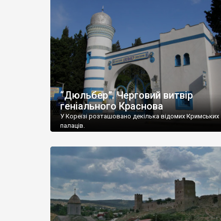
“Дюльбер”. Черговий витвір
геніального Краснова
У Кореїзі розташовано декілька відомих Кримських
палаців.