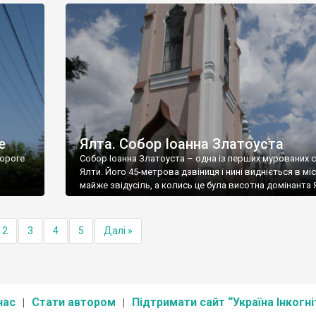
е
Ялта. Собор Іоанна Златоуста
ороге
Собор Іоанна Златоуста – одна із перших мурованих 
Ялти. Його 45-метрова дзвіниця і нині видніється в міс
майже звідусіль, а колись це була висотна домінанта 
2
3
4
5
Далі »
нас
Стати автором
Підтримати сайт “Україна Інкогні