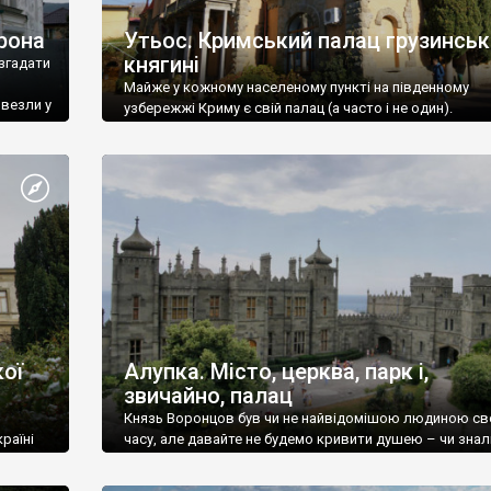
рона
Утьос. Кримський палац грузинськ
княгині
згадати
Майже у кожному населеному пункті на південному
ивезли у
узбережжі Криму є свій палац (а часто і не один).
ої
Алупка. Місто, церква, парк і,
звичайно, палац
Князь Воронцов був чи не найвідомішою людиною св
раїні
часу, але давайте не будемо кривити душею – чи знал
це прізвище до відвідин Алупки? Мабуть все таки ні.