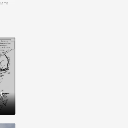
им та
ора і
є
го типу,
ей-
рний
ста:
 райони
від 2
I
і,
рукти,
 котрі