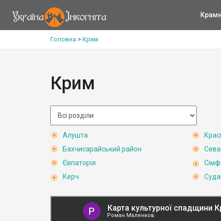
Крам
Головна
>
Крим
Крим
Алушта
Крас
Бахчисарайський район
Сева
Євпаторія
Сімф
Керч
Суда