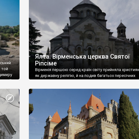
ефактів
називаються «повстяками» (postaki)…” “Вино. Крим
єкту
виробляє відмінне вино і його вдосталь: воно все ду
го».
легке біле і дуже […]
ти та
Ялта. Вірменська церква Святої
Ріпсіме
вський
 той
Вірменія першою серед країн світу прийняла христия
димиру
як державну релігію, й на подив багатьох пересічних
илю ІІ,
українців, які усіх кавказців вважають мусульманами,
 в
вірмени є відданими вірянами Христа