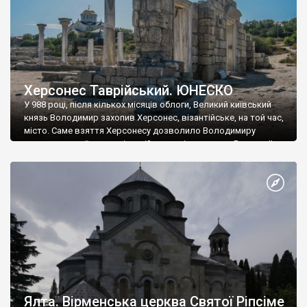
Херсонес Таврійський. ЮНЕСКО
У 988 році, після кількох місяців облоги, Великий київський
князь Володимир захопив Херсонес, візантійське, на той час,
місто. Саме взяття Херсонесу дозволило Володимиру
диктувати свої умови візантійському імператору Василю ІІ, та
одружитися з його дочкою Ганною. Цього ж року, в
Херсонесі Володимир-язичник, став Василем-християнином.
А потім було Хрещення Русі. На честь Херсонесу Таврійського
названо місто […]
Ялта. Вірменська церква Святої Ріпсіме