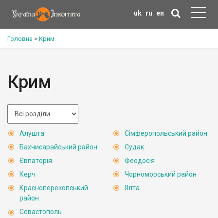
uk
ru
en
Головна
>
Крим
Крим
Алушта
Сімферопольський район
Бахчисарайський район
Судак
Євпаторія
Феодосія
Керч
Чорноморський район
Красноперекопський
Ялта
район
Севастополь