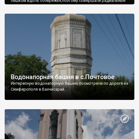
пешком вдоль побережья,поэтому совершали радиальные
вылазки из Оленевки.
Водонапорная башня в с.Почтовое
Интересную водонапорную башню посмотрели по дороге из
Симферополя в Бахчисарай.