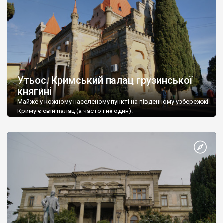
Утьос. Кримський палац грузинської
княгині
Майже у кожному населеному пункті на південному узбережжі
Криму є свій палац (а часто і не один).