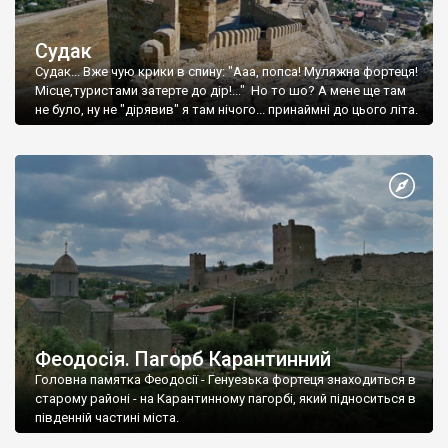
Судак
Судак... Вже чую крики в спину: "Ааа, попса! Муляжна фортеця!
Місце,туристами затерте до дір!..." Но то шо? А мене ще там
не було, ну не "дірявив" я там нічого... принаймні до цього літа.
Феодосія. Пагорб Карантинний
Головна памятка Феодосії - Генуезька фортеця знаходиться в
старому районі - на Карантинному пагорбі, який підноситься в
південній частині міста.