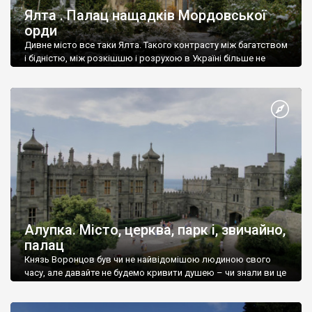
Ялта . Палац нащадків Мордовської
орди
Дивне місто все таки Ялта. Такого контрасту між багатством
і бідністю, між розкішшю і розрухою в Україні більше не
знайдеш.
Алупка. Місто, церква, парк і, звичайно,
палац
Князь Воронцов був чи не найвідомішою людиною свого
часу, але давайте не будемо кривити душею – чи знали ви це
прізвище до відвідин Алупки? Мабуть все таки ні.