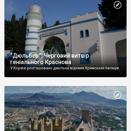
“Дюльбер”. Черговий витвір
геніального Краснова
У Кореїзі розташовано декілька відомих Кримських палаців.