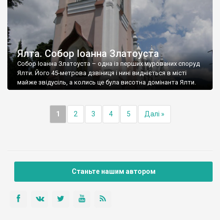
Ялта. Собор Іоанна Златоуста
Собор Іоанна Златоуста – одна із перших мурованих споруд
Ялти. Його 45-метрова дзвіниця і нині видніється в місті
майже звідусіль, а колись це була висотна домінанта Ялти.
1
2
3
4
5
Далі »
Станьте нашим автором