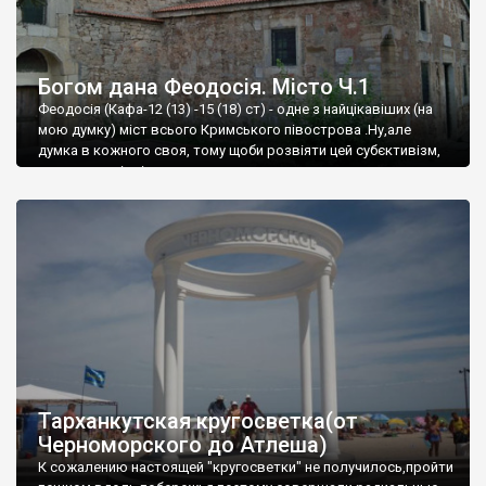
Богом дана Феодосія. Місто Ч.1
Феодосія (Кафа-12 (13) -15 (18) ст) - одне з найцікавіших (на
мою думку) міст всього Кримського півострова .Ну,але
думка в кожного своя, тому щоби розвіяти цей субєктивізм,
запрошую відвідати це
Тарханкутская кругосветка(от
Черноморского до Атлеша)
К сожалению настоящей "кругосветки" не получилось,пройти