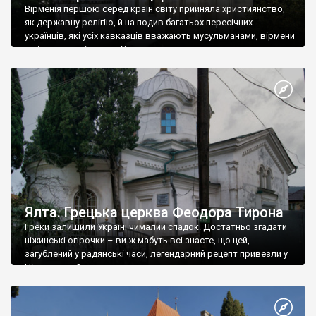
Вірменія першою серед країн світу прийняла християнство,
як державну релігію, й на подив багатьох пересічних
українців, які усіх кавказців вважають мусульманами, вірмени
є відданими вірянами Христа
Ялта. Грецька церква Феодора Тирона
Греки залишили Україні чималий спадок. Достатньо згадати
ніжинські огірочки – ви ж мабуть всі знаєте, що цей,
загублений у радянські часи, легендарний рецепт привезли у
Ніжин греки?