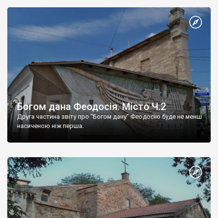
Богом дана Феодосія. Місто Ч.2
Друга частина звіту про "Богом дану" Феодосію буде не менш
насиченою ніж перша.