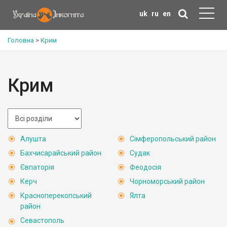
uk
ru
en
Головна
>
Крим
Крим
Алушта
Сімферопольський район
Бахчисарайський район
Судак
Євпаторія
Феодосія
Керч
Чорноморський район
Красноперекопський
Ялта
район
Севастополь