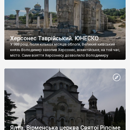
Херсонес Таврійський. ЮНЕСКО
У 988 році, після кількох місяців облоги, Великий київський
князь Володимир захопив Херсонес, візантійське, на той час,
місто. Саме взяття Херсонесу дозволило Володимиру
диктувати свої умови візантійському імператору Василю ІІ, та
одружитися з його дочкою Ганною. Цього ж року, в
Херсонесі Володимир-язичник, став Василем-християнином.
А потім було Хрещення Русі. На честь Херсонесу Таврійського
названо місто […]
Ялта. Вірменська церква Святої Ріпсіме