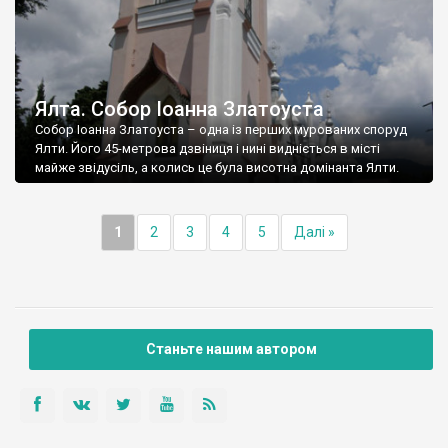
Ялта. Собор Іоанна Златоуста
Собор Іоанна Златоуста – одна із перших мурованих споруд
Ялти. Його 45-метрова дзвіниця і нині видніється в місті
майже звідусіль, а колись це була висотна домінанта Ялти.
1
2
3
4
5
Далі »
Станьте нашим автором