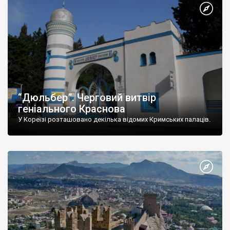
“Дюльбер”. Черговий витвір
геніального Краснова
У Кореїзі розташовано декілька відомих Кримських палаців.