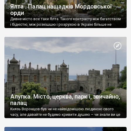
Ялта . Палац нащадків Мордовської
орди
Дивне місто все таки Ялта. Такого контрасту між багатством
і бідністю, між розкішшю і розрухою в Україні більше не
знайдеш.
Алупка. Місто, церква, парк і, звичайно,
палац
Князь Воронцов був чи не найвідомішою людиною свого
часу, але давайте не будемо кривити душею – чи знали ви це
прізвище до відвідин Алупки? Мабуть все таки ні.