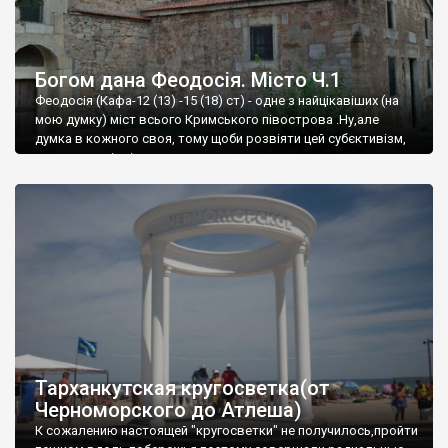
Богом дана Феодосія. Місто Ч.1
Феодосія (Кафа-12 (13) -15 (18) ст) - одне з найцікавіших (на
мою думку) міст всього Кримського півострова .Ну,але
думка в кожного своя, тому щоби розвіяти цей субєктивізм,
запрошую відвідати це
Тарханкутская кругосветка(от
Черноморского до Атлеша)
К сожалению настоящей "кругосветки" не получилось,пройти