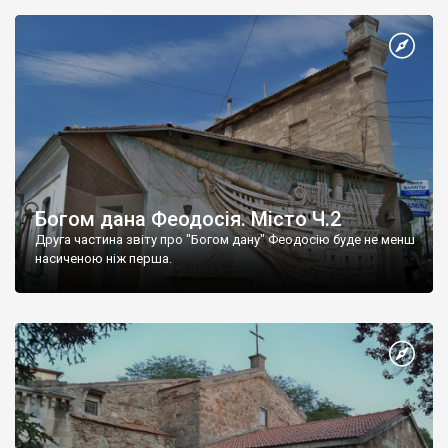
Богом дана Феодосія. Місто Ч.2
Друга частина звіту про "Богом дану" Феодосію буде не менш
насиченою ніж перша.