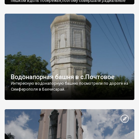
пешком вдоль побережья,поэтому совершали радиальные
вылазки из Оленевки.
Водонапорная башня в с.Почтовое
Интересную водонапорную башню посмотрели по дороге из
Симферополя в Бахчисарай.