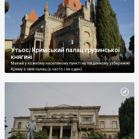
Утьос. Кримський палац грузинської
княгині
Майже у кожному населеному пункті на південному узбережжі
Криму є свій палац (а часто і не один).