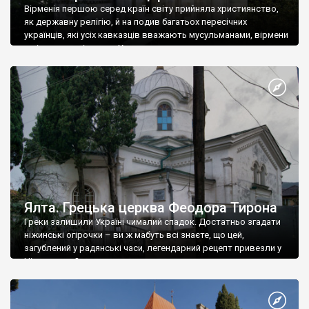
Вірменія першою серед країн світу прийняла християнство,
як державну релігію, й на подив багатьох пересічних
українців, які усіх кавказців вважають мусульманами, вірмени
є відданими вірянами Христа
Ялта. Грецька церква Феодора Тирона
Греки залишили Україні чималий спадок. Достатньо згадати
ніжинські огірочки – ви ж мабуть всі знаєте, що цей,
загублений у радянські часи, легендарний рецепт привезли у
Ніжин греки?