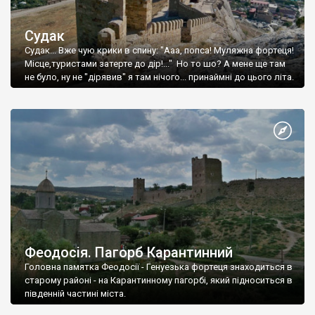
Судак
Судак... Вже чую крики в спину: "Ааа, попса! Муляжна фортеця!
Місце,туристами затерте до дір!..." Но то шо? А мене ще там
не було, ну не "дірявив" я там нічого... принаймні до цього літа.
Феодосія. Пагорб Карантинний
Головна памятка Феодосії - Генуезька фортеця знаходиться в
старому районі - на Карантинному пагорбі, який підноситься в
південній частині міста.