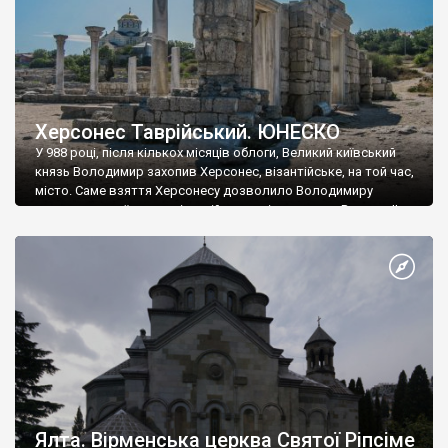
Херсонес Таврійський. ЮНЕСКО
У 988 році, після кількох місяців облоги, Великий київський
князь Володимир захопив Херсонес, візантійське, на той час,
місто. Саме взяття Херсонесу дозволило Володимиру
диктувати свої умови візантійському імператору Василю ІІ, та
одружитися з його дочкою Ганною. Цього ж року, в
Херсонесі Володимир-язичник, став Василем-християнином.
А потім було Хрещення Русі. На честь Херсонесу Таврійського
названо місто […]
Ялта. Вірменська церква Святої Ріпсіме