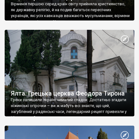
Вірменія першою серед країн світу прийняла християнство,
як державну релігію, й на подив багатьох пересічних
українців, які усіх кавказців вважають мусульманами, вірмени
є відданими вірянами Христа
Ялта. Грецька церква Феодора Тирона
Греки залишили Україні чималий спадок. Достатньо згадати
ніжинські огірочки – ви ж мабуть всі знаєте, що цей,
загублений у радянські часи, легендарний рецепт привезли у
Ніжин греки?