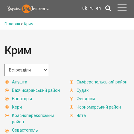
uk
ru
en
Головна
>
Крим
Крим
Алушта
Сімферопольський район
Бахчисарайський район
Судак
Євпаторія
Феодосія
Керч
Чорноморський район
Красноперекопський
Ялта
район
Севастополь