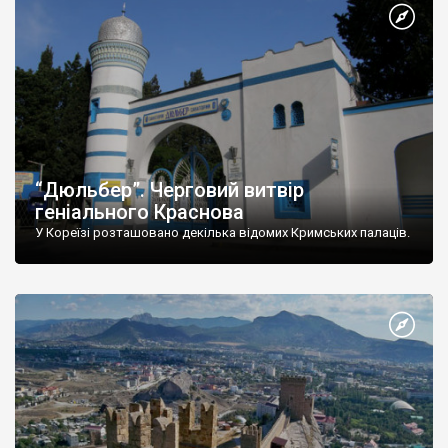
“Дюльбер”. Черговий витвір
геніального Краснова
У Кореїзі розташовано декілька відомих Кримських палаців.