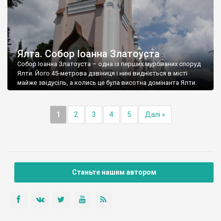
Ялта. Собор Іоанна Златоуста
Собор Іоанна Златоуста – одна із перших мурованих споруд
Ялти. Його 45-метрова дзвіниця і нині видніється в місті
майже звідусіль, а колись це була висотна домінанта Ялти.
1
2
3
4
5
Далі »
Станьте нашим автором