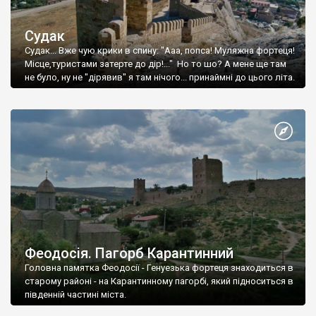
Судак
Судак... Вже чую крики в спину: "Ааа, попса! Муляжна фортеця!
Місце,туристами затерте до дір!..." Но то шо? А мене ще там
не було, ну не "дірявив" я там нічого... принаймні до цього літа.
Феодосія. Пагорб Карантинний
Головна памятка Феодосії - Генуезька фортеця знаходиться в
старому районі - на Карантинному пагорбі, який підноситься в
південній частині міста.