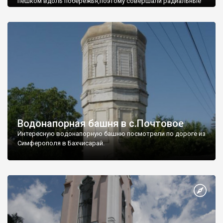
пешком вдоль побережья,поэтому совершали радиальные
вылазки из Оленевки.
Водонапорная башня в с.Почтовое
Интересную водонапорную башню посмотрели по дороге из
Симферополя в Бахчисарай.