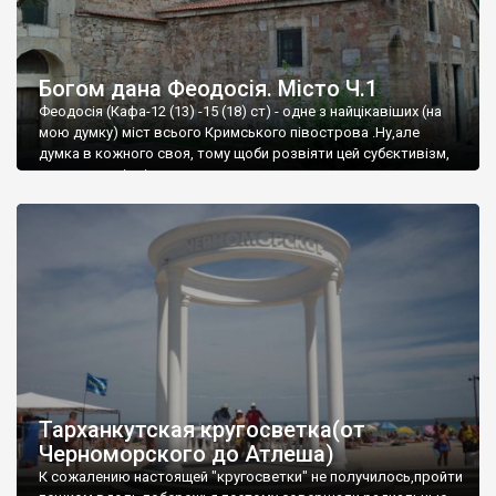
Богом дана Феодосія. Місто Ч.1
Феодосія (Кафа-12 (13) -15 (18) ст) - одне з найцікавіших (на
мою думку) міст всього Кримського півострова .Ну,але
думка в кожного своя, тому щоби розвіяти цей субєктивізм,
запрошую відвідати це
Тарханкутская кругосветка(от
Черноморского до Атлеша)
К сожалению настоящей "кругосветки" не получилось,пройти