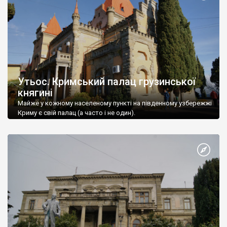
Утьос. Кримський палац грузинської
княгині
Майже у кожному населеному пункті на південному узбережжі
Криму є свій палац (а часто і не один).