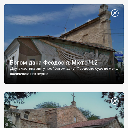
Богом дана Феодосія. Місто Ч.2
Друга частина звіту про "Богом дану" Феодосію буде не менш
насиченою ніж перша.