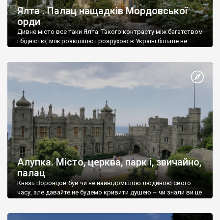
Ялта . Палац нащадків Мордовської
орди
Дивне місто все таки Ялта. Такого контрасту між багатством
і бідністю, між розкішшю і розрухою в Україні більше не
знайдеш.
Алупка. Місто, церква, парк і, звичайно,
палац
Князь Воронцов був чи не найвідомішою людиною свого
часу, але давайте не будемо кривити душею – чи знали ви це
прізвище до відвідин Алупки? Мабуть все таки ні.