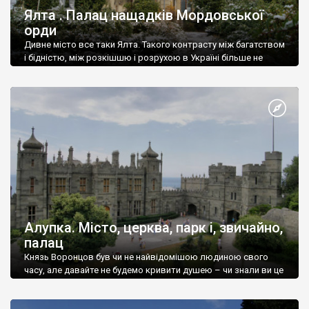
Ялта . Палац нащадків Мордовської
орди
Дивне місто все таки Ялта. Такого контрасту між багатством
і бідністю, між розкішшю і розрухою в Україні більше не
знайдеш.
Алупка. Місто, церква, парк і, звичайно,
палац
Князь Воронцов був чи не найвідомішою людиною свого
часу, але давайте не будемо кривити душею – чи знали ви це
прізвище до відвідин Алупки? Мабуть все таки ні.