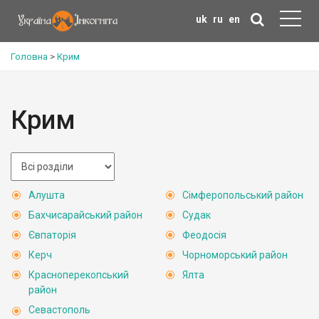
uk
ru
en
Головна
>
Крим
Крим
Алушта
Сімферопольський район
Бахчисарайський район
Судак
Євпаторія
Феодосія
Керч
Чорноморський район
Красноперекопський
Ялта
район
Севастополь