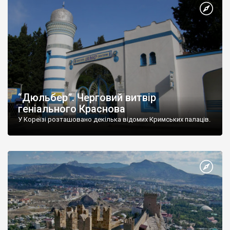
“Дюльбер”. Черговий витвір
геніального Краснова
У Кореїзі розташовано декілька відомих Кримських палаців.