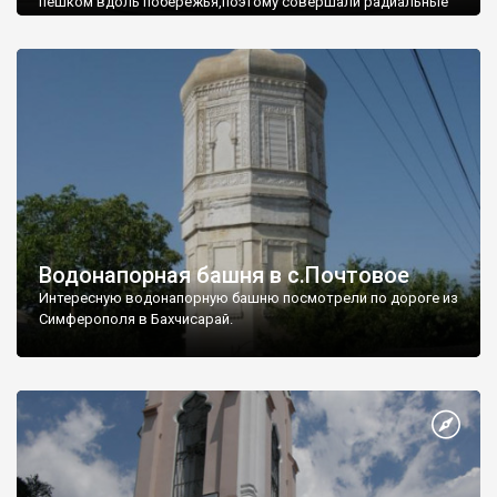
пешком вдоль побережья,поэтому совершали радиальные
вылазки из Оленевки.
Водонапорная башня в с.Почтовое
Интересную водонапорную башню посмотрели по дороге из
Симферополя в Бахчисарай.