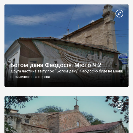
Богом дана Феодосія. Місто Ч.2
Друга частина звіту про "Богом дану" Феодосію буде не менш
насиченою ніж перша.