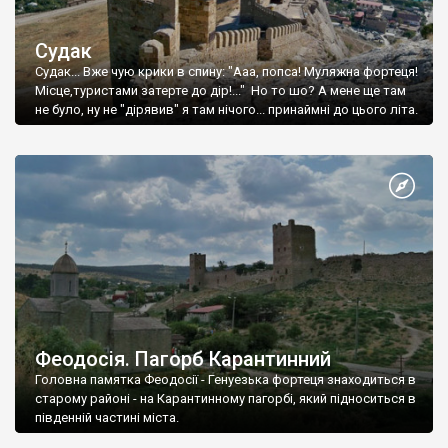
Судак
Судак... Вже чую крики в спину: "Ааа, попса! Муляжна фортеця!
Місце,туристами затерте до дір!..." Но то шо? А мене ще там
не було, ну не "дірявив" я там нічого... принаймні до цього літа.
Феодосія. Пагорб Карантинний
Головна памятка Феодосії - Генуезька фортеця знаходиться в
старому районі - на Карантинному пагорбі, який підноситься в
південній частині міста.