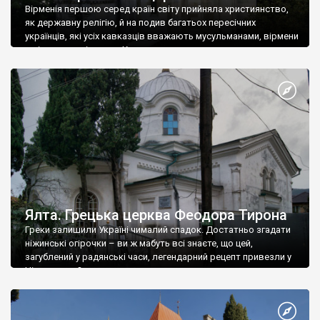
Вірменія першою серед країн світу прийняла християнство,
як державну релігію, й на подив багатьох пересічних
українців, які усіх кавказців вважають мусульманами, вірмени
є відданими вірянами Христа
Ялта. Грецька церква Феодора Тирона
Греки залишили Україні чималий спадок. Достатньо згадати
ніжинські огірочки – ви ж мабуть всі знаєте, що цей,
загублений у радянські часи, легендарний рецепт привезли у
Ніжин греки?