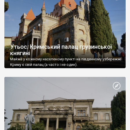
Утьос. Кримський палац грузинської
княгині
Майже у кожному населеному пункті на південному узбережжі
Криму є свій палац (а часто і не один).