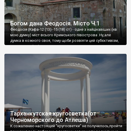
Богом дана Феодосія. Місто Ч.1
Феодосія (Кафа-12 (13) -15 (18) ст) - одне з найцікавіших (на
мою думку) міст всього Кримського півострова .Ну,але
думка в кожного своя, тому щоби розвіяти цей субєктивізм,
запрошую відвідати це
Тарханкутская кругосветка(от
Черноморского до Атлеша)
К сожалению настоящей "кругосветки" не получилось,пройти