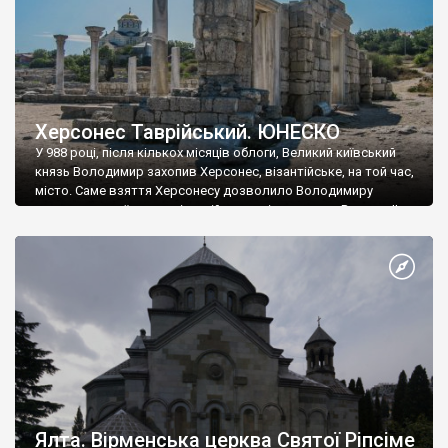
Херсонес Таврійський. ЮНЕСКО
У 988 році, після кількох місяців облоги, Великий київський
князь Володимир захопив Херсонес, візантійське, на той час,
місто. Саме взяття Херсонесу дозволило Володимиру
диктувати свої умови візантійському імператору Василю ІІ, та
одружитися з його дочкою Ганною. Цього ж року, в
Херсонесі Володимир-язичник, став Василем-християнином.
А потім було Хрещення Русі. На честь Херсонесу Таврійського
названо місто […]
Ялта. Вірменська церква Святої Ріпсіме