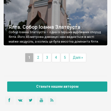
Ялта. Собор Іоанна Златоуста
Собор Іоанна Златоуста – одна із перших мурованих споруд
Ялти. Його 45-метрова дзвіниця і нині видніється в місті
майже звідусіль, а колись це була висотна домінанта Ялти.
1
2
3
4
5
Далі »
Станьте нашим автором