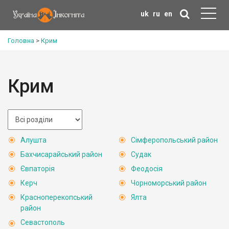
uk
ru
en
Головна
>
Крим
Крим
Алушта
Сімферопольський район
Бахчисарайський район
Судак
Євпаторія
Феодосія
Керч
Чорноморський район
Красноперекопський
Ялта
район
Севастополь