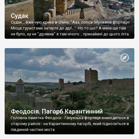
Судак
Судак... Вже чую крики в спину: "Ааа, попса! Муляжна фортеця!
Місце,туристами затерте до дір!..." Но то шо? А мене ще там
не було, ну не "дірявив" я там нічого... принаймні до цього літа.
Феодосія. Пагорб Карантинний
Головна памятка Феодосії - Генуезька фортеця знаходиться в
старому районі - на Карантинному пагорбі, який підноситься в
південній частині міста.