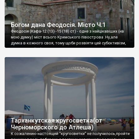
Богом дана Феодосія. Місто Ч.1
Феодосія (Кафа-12 (13) -15 (18) ст) - одне з найцікавіших (на
мою думку) міст всього Кримського півострова .Ну,але
думка в кожного своя, тому щоби розвіяти цей субєктивізм,
запрошую відвідати це
Тарханкутская кругосветка(от
Черноморского до Атлеша)
К сожалению настоящей "кругосветки" не получилось,пройти