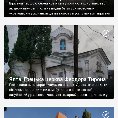
Вірменія першою серед країн світу прийняла християнство,
як державну релігію, й на подив багатьох пересічних
українців, які усіх кавказців вважають мусульманами, вірмени
є відданими вірянами Христа
Ялта. Грецька церква Феодора Тирона
Греки залишили Україні чималий спадок. Достатньо згадати
ніжинські огірочки – ви ж мабуть всі знаєте, що цей,
загублений у радянські часи, легендарний рецепт привезли у
Ніжин греки?