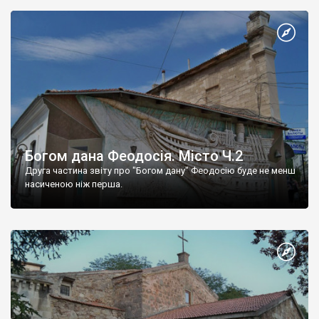
Богом дана Феодосія. Місто Ч.2
Друга частина звіту про "Богом дану" Феодосію буде не менш
насиченою ніж перша.