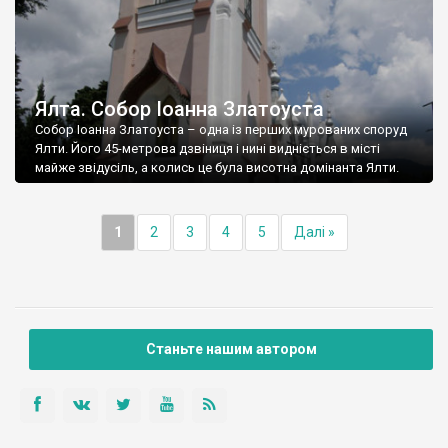
Ялта. Собор Іоанна Златоуста
Собор Іоанна Златоуста – одна із перших мурованих споруд
Ялти. Його 45-метрова дзвіниця і нині видніється в місті
майже звідусіль, а колись це була висотна домінанта Ялти.
1
2
3
4
5
Далі »
Станьте нашим автором