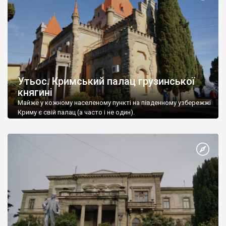
Утьос. Кримський палац грузинської
княгині
Майже у кожному населеному пункті на південному узбережжі
Криму є свій палац (а часто і не один).