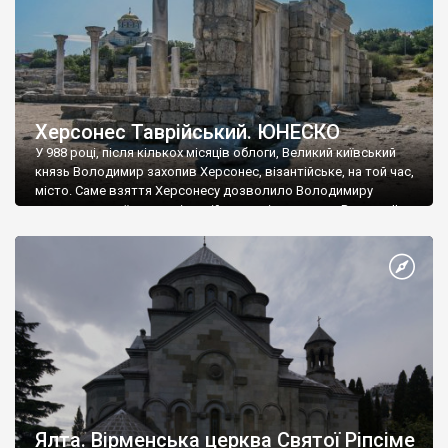
Херсонес Таврійський. ЮНЕСКО
У 988 році, після кількох місяців облоги, Великий київський
князь Володимир захопив Херсонес, візантійське, на той час,
місто. Саме взяття Херсонесу дозволило Володимиру
диктувати свої умови візантійському імператору Василю ІІ, та
одружитися з його дочкою Ганною. Цього ж року, в
Херсонесі Володимир-язичник, став Василем-християнином.
А потім було Хрещення Русі. На честь Херсонесу Таврійського
названо місто […]
Ялта. Вірменська церква Святої Ріпсіме