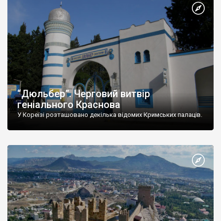
“Дюльбер”. Черговий витвір
геніального Краснова
У Кореїзі розташовано декілька відомих Кримських палаців.