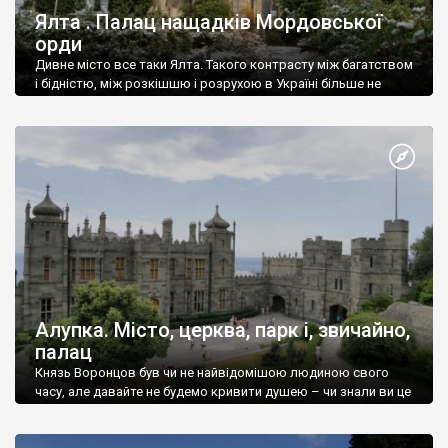
Ялта . Палац нащадків Мордовської
орди
Дивне місто все таки Ялта. Такого контрасту між багатством
і бідністю, між розкішшю і розрухою в Україні більше не
знайдеш.
Алупка. Місто, церква, парк і, звичайно,
палац
Князь Воронцов був чи не найвідомішою людиною свого
часу, але давайте не будемо кривити душею – чи знали ви це
прізвище до відвідин Алупки? Мабуть все таки ні.