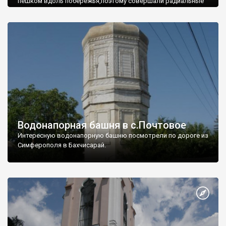
пешком вдоль побережья,поэтому совершали радиальные
вылазки из Оленевки.
Водонапорная башня в с.Почтовое
Интересную водонапорную башню посмотрели по дороге из
Симферополя в Бахчисарай.