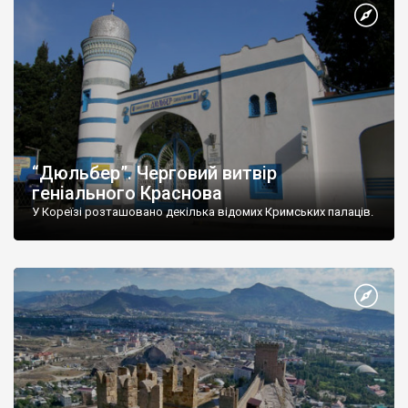
“Дюльбер”. Черговий витвір
геніального Краснова
У Кореїзі розташовано декілька відомих Кримських палаців.