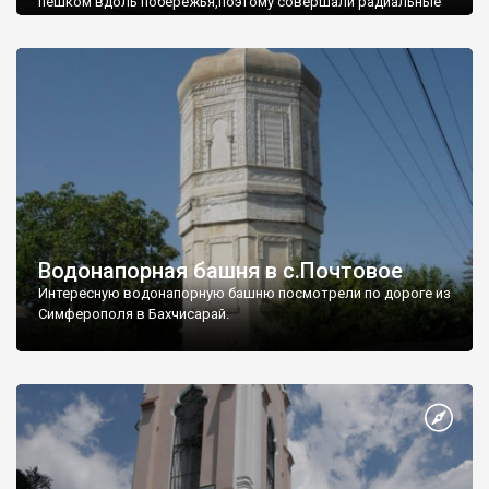
пешком вдоль побережья,поэтому совершали радиальные
вылазки из Оленевки.
Водонапорная башня в с.Почтовое
Интересную водонапорную башню посмотрели по дороге из
Симферополя в Бахчисарай.