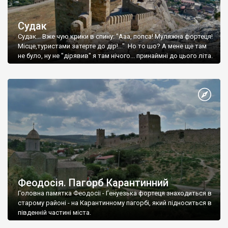
Судак
Судак... Вже чую крики в спину: "Ааа, попса! Муляжна фортеця!
Місце,туристами затерте до дір!..." Но то шо? А мене ще там
не було, ну не "дірявив" я там нічого... принаймні до цього літа.
Феодосія. Пагорб Карантинний
Головна памятка Феодосії - Генуезька фортеця знаходиться в
старому районі - на Карантинному пагорбі, який підноситься в
південній частині міста.