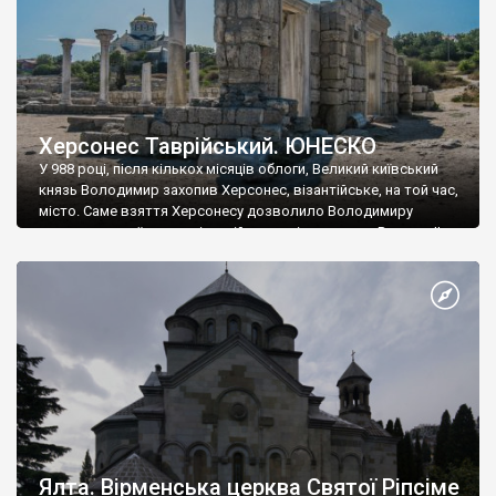
Херсонес Таврійський. ЮНЕСКО
У 988 році, після кількох місяців облоги, Великий київський
князь Володимир захопив Херсонес, візантійське, на той час,
місто. Саме взяття Херсонесу дозволило Володимиру
диктувати свої умови візантійському імператору Василю ІІ, та
одружитися з його дочкою Ганною. Цього ж року, в
Херсонесі Володимир-язичник, став Василем-християнином.
А потім було Хрещення Русі. На честь Херсонесу Таврійського
названо місто […]
Ялта. Вірменська церква Святої Ріпсіме