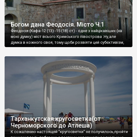
Богом дана Феодосія. Місто Ч.1
Феодосія (Кафа-12 (13) -15 (18) ст) - одне з найцікавіших (на
мою думку) міст всього Кримського півострова .Ну,але
думка в кожного своя, тому щоби розвіяти цей субєктивізм,
запрошую відвідати це
Тарханкутская кругосветка(от
Черноморского до Атлеша)
К сожалению настоящей "кругосветки" не получилось,пройти