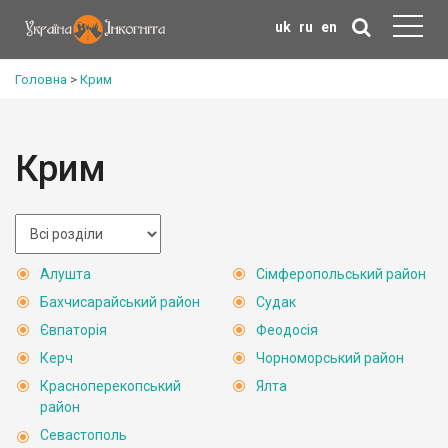
uk
ru
en
Головна
>
Крим
Крим
Алушта
Сімферопольський район
Бахчисарайський район
Судак
Євпаторія
Феодосія
Керч
Чорноморський район
Красноперекопський
Ялта
район
Севастополь