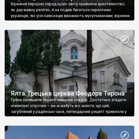
Вірменія першою серед країн світу прийняла християнство,
як державну релігію, й на подив багатьох пересічних
українців, які усіх кавказців вважають мусульманами, вірмени
є відданими вірянами Христа
Ялта. Грецька церква Феодора Тирона
Греки залишили Україні чималий спадок. Достатньо згадати
ніжинські огірочки – ви ж мабуть всі знаєте, що цей,
загублений у радянські часи, легендарний рецепт привезли у
Ніжин греки?