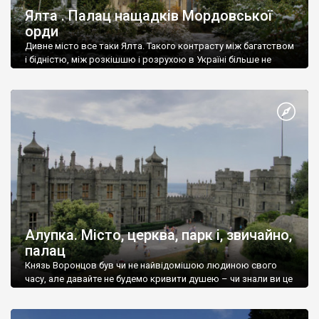
Ялта . Палац нащадків Мордовської
орди
Дивне місто все таки Ялта. Такого контрасту між багатством
і бідністю, між розкішшю і розрухою в Україні більше не
знайдеш.
Алупка. Місто, церква, парк і, звичайно,
палац
Князь Воронцов був чи не найвідомішою людиною свого
часу, але давайте не будемо кривити душею – чи знали ви це
прізвище до відвідин Алупки? Мабуть все таки ні.