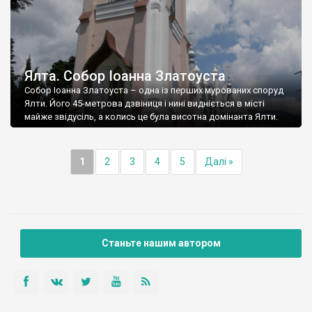
Ялта. Собор Іоанна Златоуста
Собор Іоанна Златоуста – одна із перших мурованих споруд
Ялти. Його 45-метрова дзвіниця і нині видніється в місті
майже звідусіль, а колись це була висотна домінанта Ялти.
1
2
3
4
5
Далі »
Станьте нашим автором