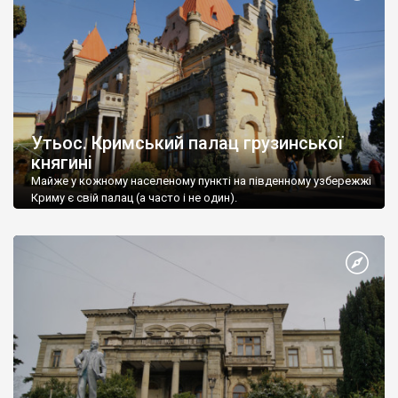
Утьос. Кримський палац грузинської
княгині
Майже у кожному населеному пункті на південному узбережжі
Криму є свій палац (а часто і не один).