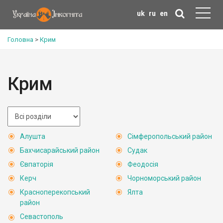
uk
ru
en
Головна
>
Крим
Крим
Алушта
Сімферопольський район
Бахчисарайський район
Судак
Євпаторія
Феодосія
Керч
Чорноморський район
Красноперекопський
Ялта
район
Севастополь