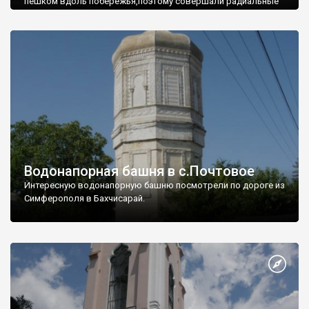
пешком вдоль побережья,поэтому совершали радиальные
вылазки из Оленевки.
Водонапорная башня в с.Почтовое
Интересную водонапорную башню посмотрели по дороге из
Симферополя в Бахчисарай.