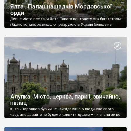
Ялта . Палац нащадків Мордовської
орди
Дивне місто все таки Ялта. Такого контрасту між багатством
і бідністю, між розкішшю і розрухою в Україні більше не
знайдеш.
Алупка. Місто, церква, парк і, звичайно,
палац
Князь Воронцов був чи не найвідомішою людиною свого
часу, але давайте не будемо кривити душею – чи знали ви це
прізвище до відвідин Алупки? Мабуть все таки ні.