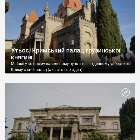
Утьос. Кримський палац грузинської
княгині
Майже у кожному населеному пункті на південному узбережжі
Криму є свій палац (а часто і не один).