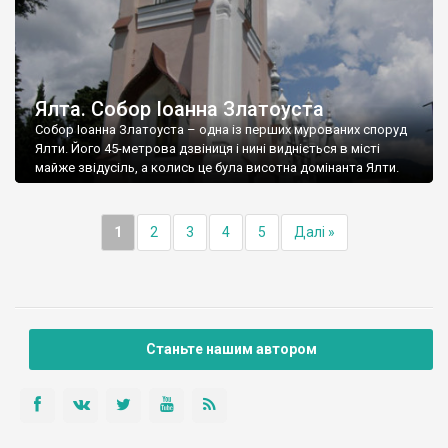
Ялта. Собор Іоанна Златоуста
Собор Іоанна Златоуста – одна із перших мурованих споруд
Ялти. Його 45-метрова дзвіниця і нині видніється в місті
майже звідусіль, а колись це була висотна домінанта Ялти.
1
2
3
4
5
Далі »
Станьте нашим автором