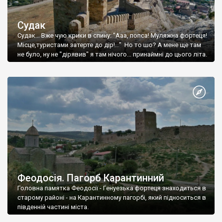
Судак
Судак... Вже чую крики в спину: "Ааа, попса! Муляжна фортеця!
Місце,туристами затерте до дір!..." Но то шо? А мене ще там
не було, ну не "дірявив" я там нічого... принаймні до цього літа.
Феодосія. Пагорб Карантинний
Головна памятка Феодосії - Генуезька фортеця знаходиться в
старому районі - на Карантинному пагорбі, який підноситься в
південній частині міста.