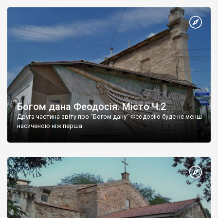
Богом дана Феодосія. Місто Ч.2
Друга частина звіту про "Богом дану" Феодосію буде не менш
насиченою ніж перша.