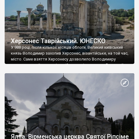
Херсонес Таврійський. ЮНЕСКО
У 988 році, після кількох місяців облоги, Великий київський
князь Володимир захопив Херсонес, візантійське, на той час,
місто. Саме взяття Херсонесу дозволило Володимиру
диктувати свої умови візантійському імператору Василю ІІ, та
одружитися з його дочкою Ганною. Цього ж року, в
Херсонесі Володимир-язичник, став Василем-християнином.
А потім було Хрещення Русі. На честь Херсонесу Таврійського
названо місто […]
Ялта. Вірменська церква Святої Ріпсіме