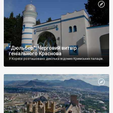
“Дюльбер”. Черговий витвір
геніального Краснова
У Кореїзі розташовано декілька відомих Кримських палаців.