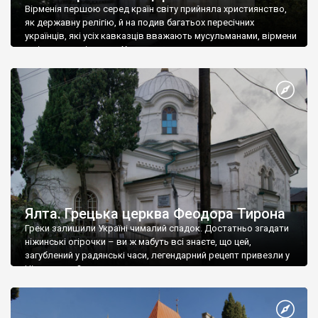
Вірменія першою серед країн світу прийняла християнство,
як державну релігію, й на подив багатьох пересічних
українців, які усіх кавказців вважають мусульманами, вірмени
є відданими вірянами Христа
Ялта. Грецька церква Феодора Тирона
Греки залишили Україні чималий спадок. Достатньо згадати
ніжинські огірочки – ви ж мабуть всі знаєте, що цей,
загублений у радянські часи, легендарний рецепт привезли у
Ніжин греки?