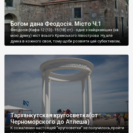
Богом дана Феодосія. Місто Ч.1
Феодосія (Кафа-12 (13) -15 (18) ст) - одне з найцікавіших (на
мою думку) міст всього Кримського півострова .Ну,але
думка в кожного своя, тому щоби розвіяти цей субєктивізм,
запрошую відвідати це
Тарханкутская кругосветка(от
Черноморского до Атлеша)
К сожалению настоящей "кругосветки" не получилось,пройти