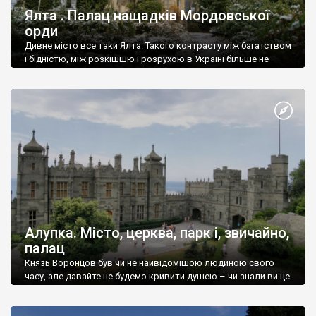
Ялта . Палац нащадків Мордовської
орди
Дивне місто все таки Ялта. Такого контрасту між багатством
і бідністю, між розкішшю і розрухою в Україні більше не
знайдеш.
Алупка. Місто, церква, парк і, звичайно,
палац
Князь Воронцов був чи не найвідомішою людиною свого
часу, але давайте не будемо кривити душею – чи знали ви це
прізвище до відвідин Алупки? Мабуть все таки ні.