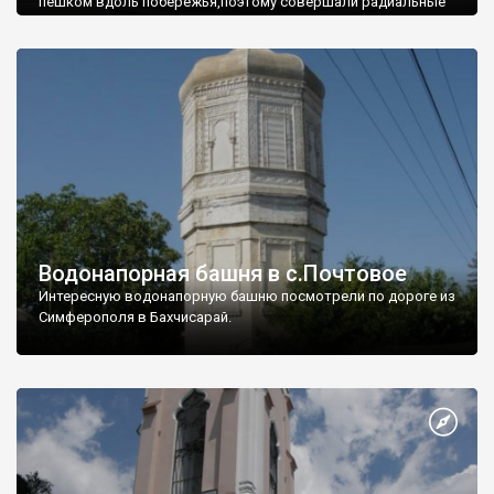
пешком вдоль побережья,поэтому совершали радиальные
вылазки из Оленевки.
Водонапорная башня в с.Почтовое
Интересную водонапорную башню посмотрели по дороге из
Симферополя в Бахчисарай.