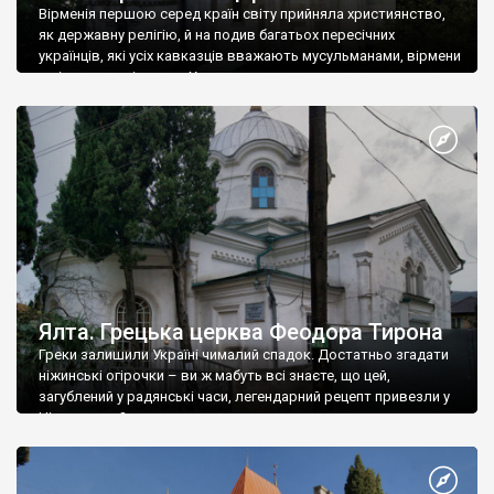
Вірменія першою серед країн світу прийняла християнство,
як державну релігію, й на подив багатьох пересічних
українців, які усіх кавказців вважають мусульманами, вірмени
є відданими вірянами Христа
Ялта. Грецька церква Феодора Тирона
Греки залишили Україні чималий спадок. Достатньо згадати
ніжинські огірочки – ви ж мабуть всі знаєте, що цей,
загублений у радянські часи, легендарний рецепт привезли у
Ніжин греки?