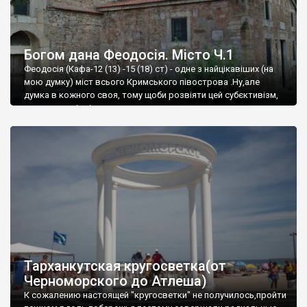
Богом дана Феодосія. Місто Ч.1
Феодосія (Кафа-12 (13) -15 (18) ст) - одне з найцікавіших (на
мою думку) міст всього Кримського півострова .Ну,але
думка в кожного своя, тому щоби розвіяти цей субєктивізм,
запрошую відвідати це
Тарханкутская кругосветка(от
Черноморского до Атлеша)
К сожалению настоящей "кругосветки" не получилось,пройти