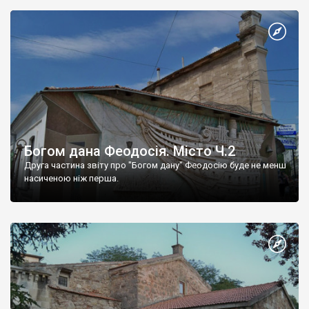
Богом дана Феодосія. Місто Ч.2
Друга частина звіту про "Богом дану" Феодосію буде не менш
насиченою ніж перша.