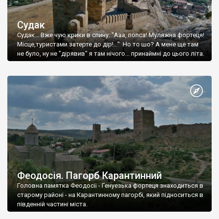
Судак
Судак... Вже чую крики в спину: "Ааа, попса! Муляжна фортеця!
Місце,туристами затерте до дір!..." Но то шо? А мене ще там
не було, ну не "дірявив" я там нічого... принаймні до цього літа.
Феодосія. Пагорб Карантинний
Головна памятка Феодосії - Генуезька фортеця знаходиться в
старому районі - на Карантинному пагорбі, який підноситься в
південній частині міста.