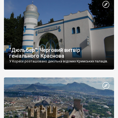
“Дюльбер”. Черговий витвір
геніального Краснова
У Кореїзі розташовано декілька відомих Кримських палаців.