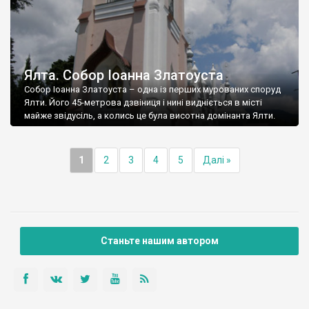
Ялта. Собор Іоанна Златоуста
Собор Іоанна Златоуста – одна із перших мурованих споруд
Ялти. Його 45-метрова дзвіниця і нині видніється в місті
майже звідусіль, а колись це була висотна домінанта Ялти.
1
2
3
4
5
Далі »
Станьте нашим автором