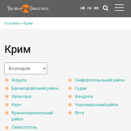
uk
ru
en
Головна
>
Крим
Крим
Алушта
Сімферопольський район
Бахчисарайський район
Судак
Євпаторія
Феодосія
Керч
Чорноморський район
Красноперекопський
Ялта
район
Севастополь