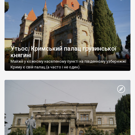
Утьос. Кримський палац грузинської
княгині
Майже у кожному населеному пункті на південному узбережжі
Криму є свій палац (а часто і не один).