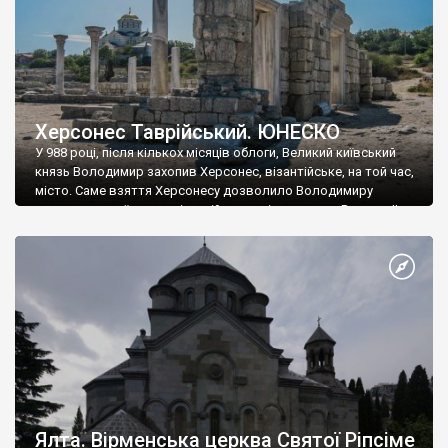
Херсонес Таврійський. ЮНЕСКО
У 988 році, після кількох місяців облоги, Великий київський
князь Володимир захопив Херсонес, візантійське, на той час,
місто. Саме взяття Херсонесу дозволило Володимиру
диктувати свої умови візантійському імператору Василю ІІ, та
одружитися з його дочкою Ганною. Цього ж року, в
Херсонесі Володимир-язичник, став Василем-християнином.
А потім було Хрещення Русі. На честь Херсонесу Таврійського
названо місто […]
Ялта. Вірменська церква Святої Ріпсіме