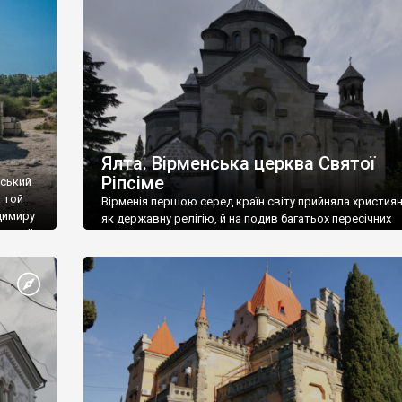
ефактів
називаються «повстяками» (postaki)…” “Вино. Крим
єкту
виробляє відмінне вино і його вдосталь: воно все ду
го».
легке біле і дуже […]
ти та
Ялта. Вірменська церква Святої
Ріпсіме
вський
 той
Вірменія першою серед країн світу прийняла христия
димиру
як державну релігію, й на подив багатьох пересічних
илю ІІ,
українців, які усіх кавказців вважають мусульманами,
 в
вірмени є відданими вірянами Христа