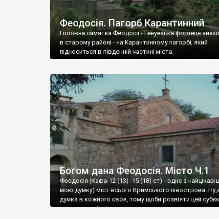
Феодосія. Пагорб Карантинний
Головна памятка Феодосії - Генуезька фортеця знах
в старому районі - на Карантинному пагорбі, який
підноситься в південній частині міста.
Богом дана Феодосія. Місто Ч.1
Феодосія (Кафа-12 (13) -15 (18) ст) - одне з найцікаві
мою думку) міст всього Кримського півострова .Ну,
думка в кожного своя, тому щоби розвіяти цей субєк
запрошую відвідати це