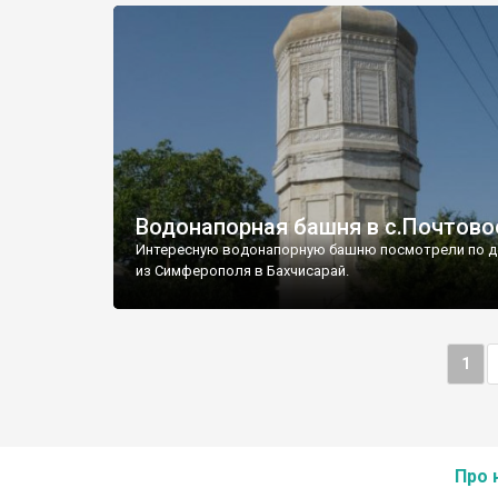
Водонапорная башня в с.Почтово
Интересную водонапорную башню посмотрели по д
из Симферополя в Бахчисарай.
1
Про 