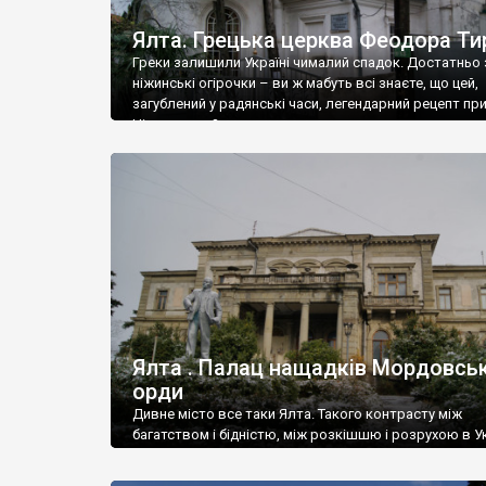
Ялта. Грецька церква Феодора Ти
Греки залишили Україні чималий спадок. Достатньо 
ніжинські огірочки – ви ж мабуть всі знаєте, що цей,
загублений у радянські часи, легендарний рецепт пр
Ніжин греки?
Ялта . Палац нащадків Мордовськ
орди
Дивне місто все таки Ялта. Такого контрасту між
багатством і бідністю, між розкішшю і розрухою в Ук
більше не знайдеш.