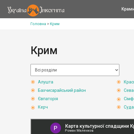
Крам
Головна
>
Крим
Крим
Алушта
Крас
Бахчисарайський район
Сева
Євпаторія
Сімф
Керч
Суда