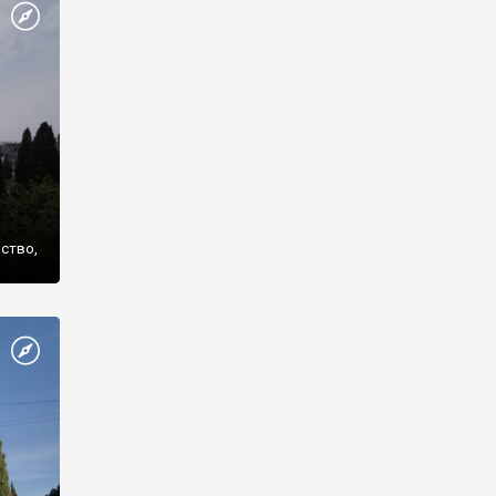
же
нство,