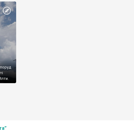
споруд
ті
Ялти.
та”