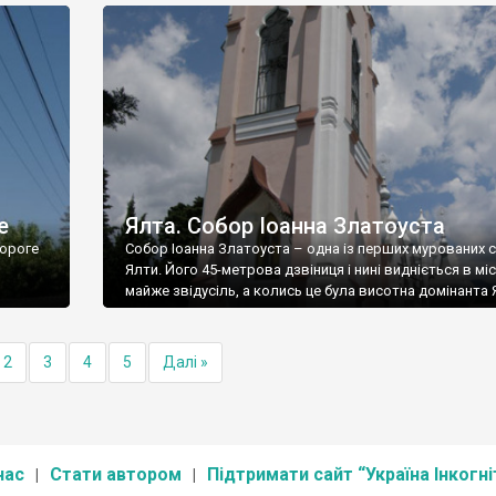
е
Ялта. Собор Іоанна Златоуста
ороге
Собор Іоанна Златоуста – одна із перших мурованих 
Ялти. Його 45-метрова дзвіниця і нині видніється в міс
майже звідусіль, а колись це була висотна домінанта 
2
3
4
5
Далі »
нас
Стати автором
Підтримати сайт “Україна Інкогні