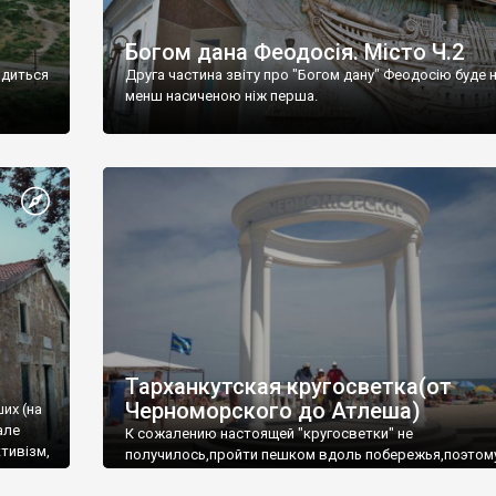
Богом дана Феодосія. Місто Ч.2
одиться
Друга частина звіту про "Богом дану" Феодосію буде 
менш насиченою ніж перша.
Тарханкутская кругосветка(от
Черноморского до Атлеша)
ших (на
але
К сожалению настоящей "кругосветки" не
тивізм,
получилось,пройти пешком вдоль побережья,поэтом
совершали радиальные вылазки из Оленевки.