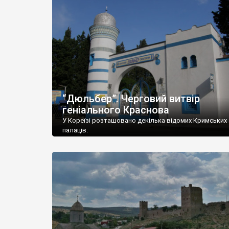
“Дюльбер”. Черговий витвір
геніального Краснова
У Кореїзі розташовано декілька відомих Кримських
палаців.