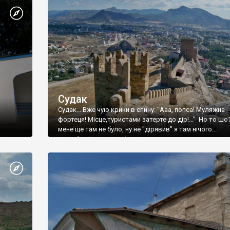
Судак
Судак... Вже чую крики в спину: "Ааа, попса! Муляжна
фортеця! Місце,туристами затерте до дір!..." Но то шо
мене ще там не було, ну не "дірявив" я там нічого...
принаймні до цього літа.