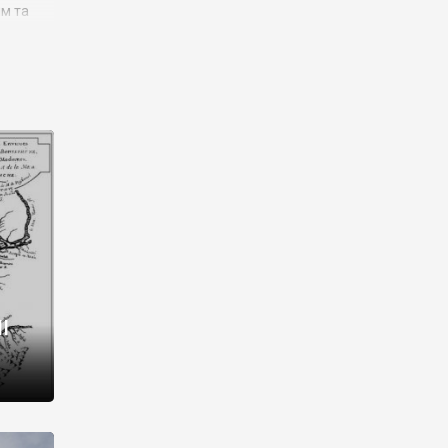
им та
ора і
є
го типу,
ей-
рний
ста:
 райони
від 2
I
і,
рукти,
 котрі