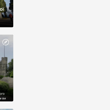
ої
ого
и ви