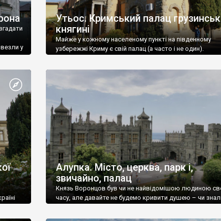
рона
Утьос. Кримський палац грузинськ
княгині
згадати
Майже у кожному населеному пункті на південному
ивезли у
узбережжі Криму є свій палац (а часто і не один).
ої
Алупка. Місто, церква, парк і,
звичайно, палац
Князь Воронцов був чи не найвідомішою людиною св
раїні
часу, але давайте не будемо кривити душею – чи знал
це прізвище до відвідин Алупки? Мабуть все таки ні.