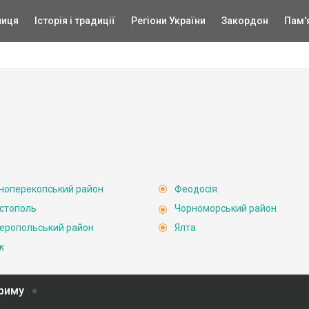
ниця
Історія і традиції
Регіони України
Закордон
Пам'
ноперекопський район
Феодосія
стополь
Чорноморський район
еропольський район
Ялта
к