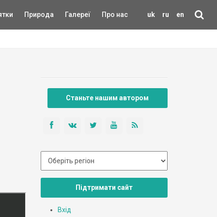
ятки
Природа
Галереї
Про нас
uk
ru
en
Станьте нашим автором
Підтримати сайт
Вхід