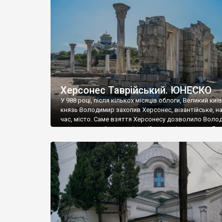
музею «Новгородський музей-заповідник» сотні арт
візантійської доби. Раритети викрадені з фондів об’
культурної спадщини ЮНЕСКО «Херсонеса Таврійсько
Офіційно – на виставку «Золото Візантії», але експер
влада в Україні вважають це лише […]
Херсонес Таврійський. ЮНЕСКО
У 988 році, після кількох місяців облоги, Великий киї
князь Володимир захопив Херсонес, візантійське, на
час, місто. Саме взяття Херсонесу дозволило Воло
диктувати свої умови візантійському імператору Вас
та одружитися з його дочкою Ганною. Цього ж року,
Херсонесі Володимир-язичник, став Василем-
християнином. А потім було Хрещення Русі. На честь
Херсонесу Таврійського названо місто […]