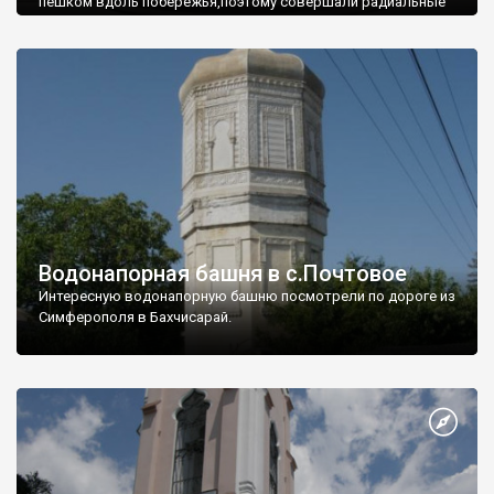
пешком вдоль побережья,поэтому совершали радиальные
вылазки из Оленевки.
Водонапорная башня в с.Почтовое
Интересную водонапорную башню посмотрели по дороге из
Симферополя в Бахчисарай.