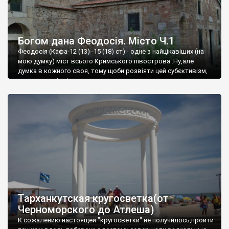
Богом дана Феодосія. Місто Ч.1
Феодосія (Кафа-12 (13) -15 (18) ст) - одне з найцікавіших (на
мою думку) міст всього Кримського півострова .Ну,але
думка в кожного своя, тому щоби розвіяти цей субєктивізм,
запрошую відвідати це
Тарханкутская кругосветка(от
Черноморского до Атлеша)
К сожалению настоящей "кругосветки" не получилось,пройти