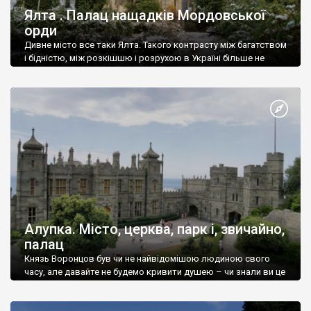
Ялта . Палац нащадків Мордовської
орди
Дивне місто все таки Ялта. Такого контрасту між багатством
і бідністю, між розкішшю і розрухою в Україні більше не
знайдеш.
Алупка. Місто, церква, парк і, звичайно,
палац
Князь Воронцов був чи не найвідомішою людиною свого
часу, але давайте не будемо кривити душею – чи знали ви це
прізвище до відвідин Алупки? Мабуть все таки ні.