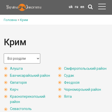
uk
ru
en
Головна
>
Крим
Крим
Алушта
Сімферопольський район
Бахчисарайський район
Судак
Євпаторія
Феодосія
Керч
Чорноморський район
Красноперекопський
Ялта
район
Севастополь