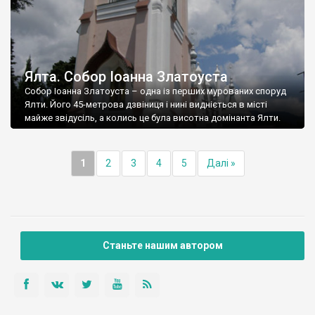
Ялта. Собор Іоанна Златоуста
Собор Іоанна Златоуста – одна із перших мурованих споруд
Ялти. Його 45-метрова дзвіниця і нині видніється в місті
майже звідусіль, а колись це була висотна домінанта Ялти.
1
2
3
4
5
Далі »
Станьте нашим автором