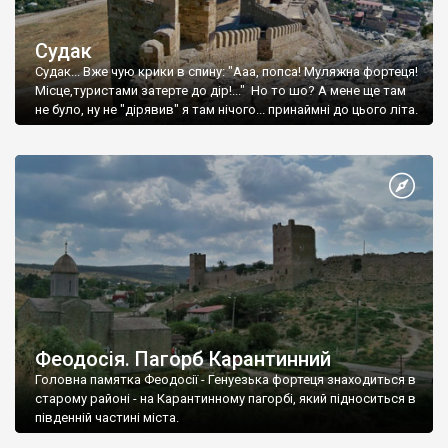
Судак
Судак... Вже чую крики в спину: "Ааа, попса! Муляжна фортеця!
Місце,туристами затерте до дір!..." Но то шо? А мене ще там
не було, ну не "дірявив" я там нічого... принаймні до цього літа.
Феодосія. Пагорб Карантинний
Головна памятка Феодосії - Генуезька фортеця знаходиться в
старому районі - на Карантинному пагорбі, який підноситься в
південній частині міста.