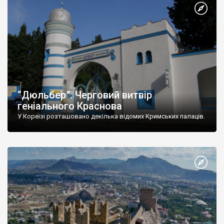
“Дюльбер”. Черговий витвір
геніального Краснова
У Кореїзі розташовано декілька відомих Кримських палаців.