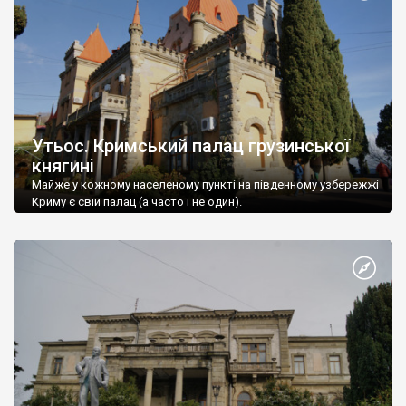
Утьос. Кримський палац грузинської
княгині
Майже у кожному населеному пункті на південному узбережжі
Криму є свій палац (а часто і не один).