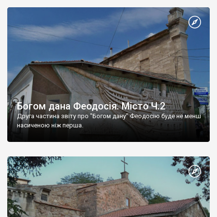
Богом дана Феодосія. Місто Ч.2
Друга частина звіту про "Богом дану" Феодосію буде не менш
насиченою ніж перша.