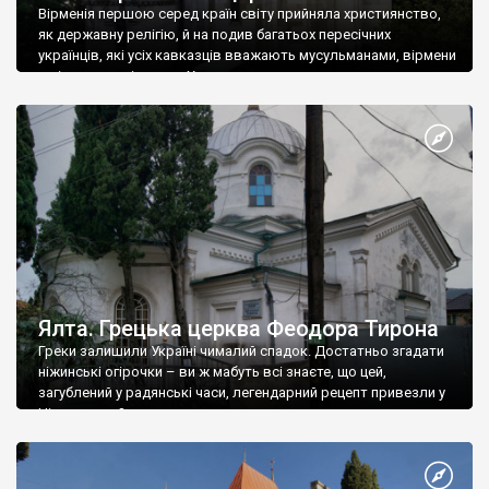
Вірменія першою серед країн світу прийняла християнство,
як державну релігію, й на подив багатьох пересічних
українців, які усіх кавказців вважають мусульманами, вірмени
є відданими вірянами Христа
Ялта. Грецька церква Феодора Тирона
Греки залишили Україні чималий спадок. Достатньо згадати
ніжинські огірочки – ви ж мабуть всі знаєте, що цей,
загублений у радянські часи, легендарний рецепт привезли у
Ніжин греки?