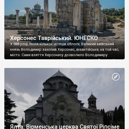
Херсонес Таврійський. ЮНЕСКО
У 988 році, після кількох місяців облоги, Великий київський
князь Володимир захопив Херсонес, візантійське, на той час,
місто. Саме взяття Херсонесу дозволило Володимиру
диктувати свої умови візантійському імператору Василю ІІ, та
одружитися з його дочкою Ганною. Цього ж року, в
Херсонесі Володимир-язичник, став Василем-християнином.
А потім було Хрещення Русі. На честь Херсонесу Таврійського
названо місто […]
Ялта. Вірменська церква Святої Ріпсіме