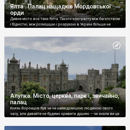
Ялта . Палац нащадків Мордовської
орди
Дивне місто все таки Ялта. Такого контрасту між багатством
і бідністю, між розкішшю і розрухою в Україні більше не
знайдеш.
Алупка. Місто, церква, парк і, звичайно,
палац
Князь Воронцов був чи не найвідомішою людиною свого
часу, але давайте не будемо кривити душею – чи знали ви це
прізвище до відвідин Алупки? Мабуть все таки ні.