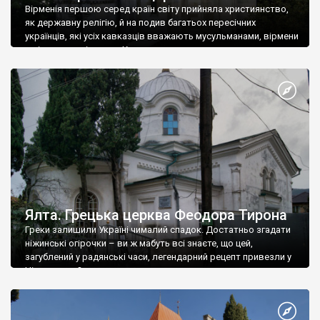
Вірменія першою серед країн світу прийняла християнство,
як державну релігію, й на подив багатьох пересічних
українців, які усіх кавказців вважають мусульманами, вірмени
є відданими вірянами Христа
Ялта. Грецька церква Феодора Тирона
Греки залишили Україні чималий спадок. Достатньо згадати
ніжинські огірочки – ви ж мабуть всі знаєте, що цей,
загублений у радянські часи, легендарний рецепт привезли у
Ніжин греки?