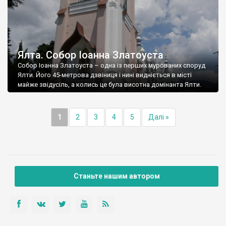
Ялта. Собор Іоанна Златоуста
Собор Іоанна Златоуста – одна із перших мурованих споруд
Ялти. Його 45-метрова дзвіниця і нині видніється в місті
майже звідусіль, а колись це була висотна домінанта Ялти.
1
2
3
4
5
Далі »
Станьте нашим автором