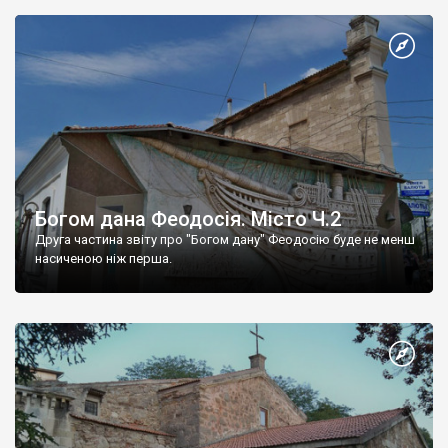
Богом дана Феодосія. Місто Ч.2
Друга частина звіту про "Богом дану" Феодосію буде не менш
насиченою ніж перша.