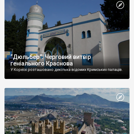
“Дюльбер”. Черговий витвір
геніального Краснова
У Кореїзі розташовано декілька відомих Кримських палаців.