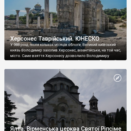
Херсонес Таврійський. ЮНЕСКО
У 988 році, після кількох місяців облоги, Великий київський
князь Володимир захопив Херсонес, візантійське, на той час,
місто. Саме взяття Херсонесу дозволило Володимиру
диктувати свої умови візантійському імператору Василю ІІ, та
одружитися з його дочкою Ганною. Цього ж року, в
Херсонесі Володимир-язичник, став Василем-християнином.
А потім було Хрещення Русі. На честь Херсонесу Таврійського
названо місто […]
Ялта. Вірменська церква Святої Ріпсіме