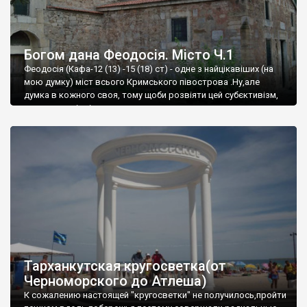
Богом дана Феодосія. Місто Ч.1
Феодосія (Кафа-12 (13) -15 (18) ст) - одне з найцікавіших (на
мою думку) міст всього Кримського півострова .Ну,але
думка в кожного своя, тому щоби розвіяти цей субєктивізм,
запрошую відвідати це
Тарханкутская кругосветка(от
Черноморского до Атлеша)
К сожалению настоящей "кругосветки" не получилось,пройти