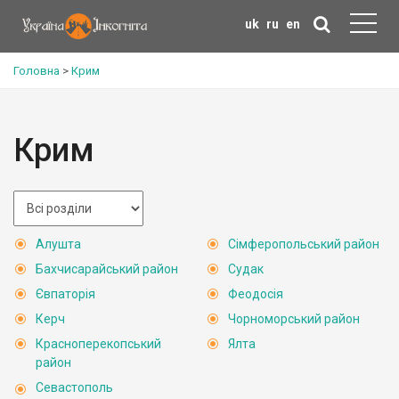
uk
ru
en
Головна
>
Крим
Крим
Алушта
Сімферопольський район
Бахчисарайський район
Судак
Євпаторія
Феодосія
Керч
Чорноморський район
Красноперекопський
Ялта
район
Севастополь