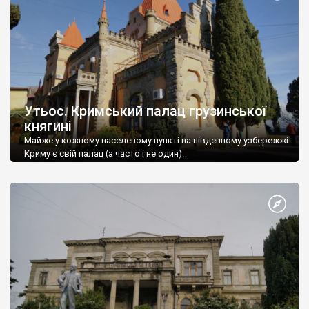
Утьос. Кримський палац грузинської
княгині
Майже у кожному населеному пункті на південному узбережжі
Криму є свій палац (а часто і не один).