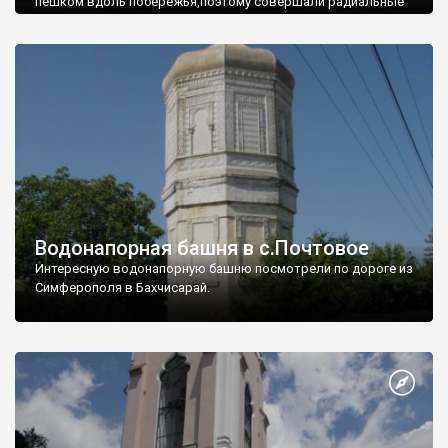
пешком вдоль побережья,поэтому совершали радиальные
вылазки из Оленевки.
Водонапорная башня в с.Почтовое
Интересную водонапорную башню посмотрели по дороге из
Симферополя в Бахчисарай.