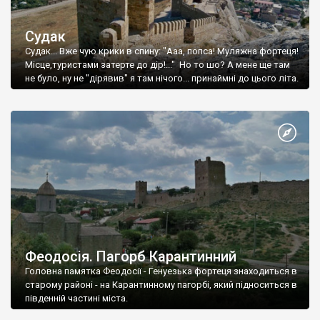
Судак
Судак... Вже чую крики в спину: "Ааа, попса! Муляжна фортеця!
Місце,туристами затерте до дір!..." Но то шо? А мене ще там
не було, ну не "дірявив" я там нічого... принаймні до цього літа.
Феодосія. Пагорб Карантинний
Головна памятка Феодосії - Генуезька фортеця знаходиться в
старому районі - на Карантинному пагорбі, який підноситься в
південній частині міста.