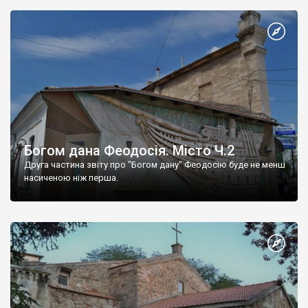
Богом дана Феодосія. Місто Ч.2
Друга частина звіту про "Богом дану" Феодосію буде не менш
насиченою ніж перша.