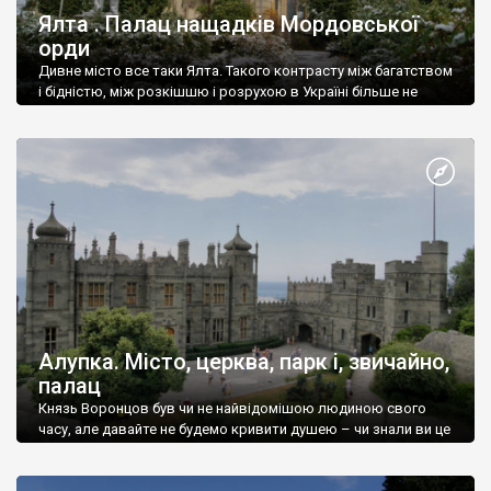
Ялта . Палац нащадків Мордовської
орди
Дивне місто все таки Ялта. Такого контрасту між багатством
і бідністю, між розкішшю і розрухою в Україні більше не
знайдеш.
Алупка. Місто, церква, парк і, звичайно,
палац
Князь Воронцов був чи не найвідомішою людиною свого
часу, але давайте не будемо кривити душею – чи знали ви це
прізвище до відвідин Алупки? Мабуть все таки ні.