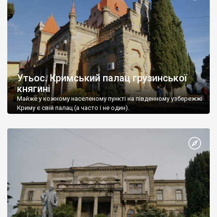
Утьос. Кримський палац грузинської
княгині
Майже у кожному населеному пункті на південному узбережжі
Криму є свій палац (а часто і не один).