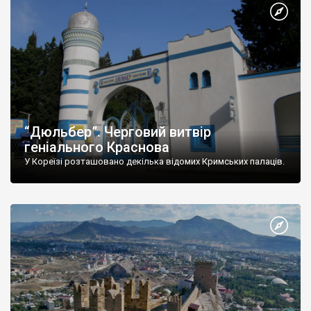
“Дюльбер”. Черговий витвір
геніального Краснова
У Кореїзі розташовано декілька відомих Кримських палаців.