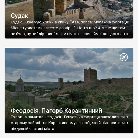
Судак
Судак... Вже чую крики в спину: "Ааа, попса! Муляжна фортеця!
Місце,туристами затерте до дір!..." Но то шо? А мене ще там
не було, ну не "дірявив" я там нічого... принаймні до цього літа.
Феодосія. Пагорб Карантинний
Головна памятка Феодосії - Генуезька фортеця знаходиться в
старому районі - на Карантинному пагорбі, який підноситься в
південній частині міста.