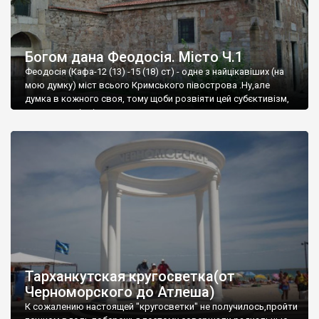
Богом дана Феодосія. Місто Ч.1
Феодосія (Кафа-12 (13) -15 (18) ст) - одне з найцікавіших (на
мою думку) міст всього Кримського півострова .Ну,але
думка в кожного своя, тому щоби розвіяти цей субєктивізм,
запрошую відвідати це
Тарханкутская кругосветка(от
Черноморского до Атлеша)
К сожалению настоящей "кругосветки" не получилось,пройти