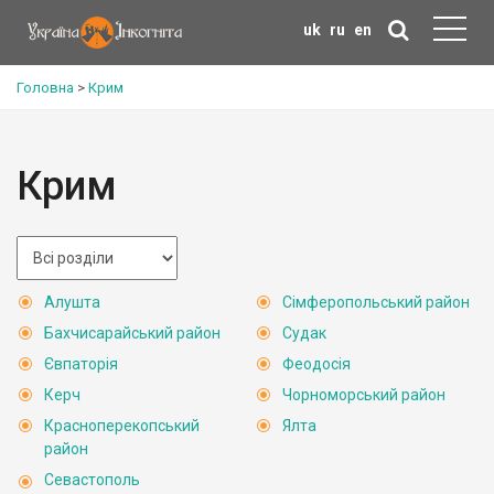
uk
ru
en
Головна
>
Крим
Крим
Алушта
Сімферопольський район
Бахчисарайський район
Судак
Євпаторія
Феодосія
Керч
Чорноморський район
Красноперекопський
Ялта
район
Севастополь