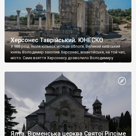
Херсонес Таврійський. ЮНЕСКО
У 988 році, після кількох місяців облоги, Великий київський
князь Володимир захопив Херсонес, візантійське, на той час,
місто. Саме взяття Херсонесу дозволило Володимиру
диктувати свої умови візантійському імператору Василю ІІ, та
одружитися з його дочкою Ганною. Цього ж року, в
Херсонесі Володимир-язичник, став Василем-християнином.
А потім було Хрещення Русі. На честь Херсонесу Таврійського
названо місто […]
Ялта. Вірменська церква Святої Ріпсіме