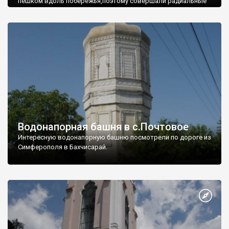
пешком вдоль побережья,поэтому совершали радиальные
вылазки из Оленевки.
Водонапорная башня в с.Почтовое
Интересную водонапорную башню посмотрели по дороге из
Симферополя в Бахчисарай.