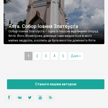
Ялта. Собор Іоанна Златоуста
Собор Іоанна Златоуста – одна із перших мурованих споруд
Ялти. Його 45-метрова дзвіниця і нині видніється в місті
майже звідусіль, а колись це була висотна домінанта Ялти.
1
2
3
4
5
Далі »
Станьте нашим автором