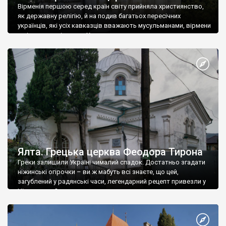
Вірменія першою серед країн світу прийняла християнство,
як державну релігію, й на подив багатьох пересічних
українців, які усіх кавказців вважають мусульманами, вірмени
є відданими вірянами Христа
Ялта. Грецька церква Феодора Тирона
Греки залишили Україні чималий спадок. Достатньо згадати
ніжинські огірочки – ви ж мабуть всі знаєте, що цей,
загублений у радянські часи, легендарний рецепт привезли у
Ніжин греки?