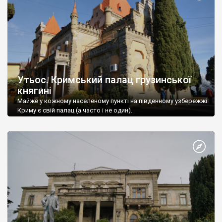
Утьос. Кримський палац грузинської
княгині
Майже у кожному населеному пункті на південному узбережжі
Криму є свій палац (а часто і не один).