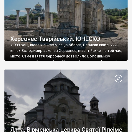
Херсонес Таврійський. ЮНЕСКО
У 988 році, після кількох місяців облоги, Великий київський
князь Володимир захопив Херсонес, візантійське, на той час,
місто. Саме взяття Херсонесу дозволило Володимиру
диктувати свої умови візантійському імператору Василю ІІ, та
одружитися з його дочкою Ганною. Цього ж року, в
Херсонесі Володимир-язичник, став Василем-християнином.
А потім було Хрещення Русі. На честь Херсонесу Таврійського
названо місто […]
Ялта. Вірменська церква Святої Ріпсіме