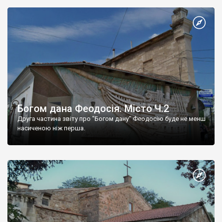
Богом дана Феодосія. Місто Ч.2
Друга частина звіту про "Богом дану" Феодосію буде не менш
насиченою ніж перша.