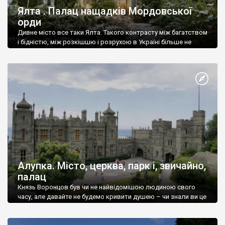
Ялта . Палац нащадків Мордовської
орди
Дивне місто все таки Ялта. Такого контрасту між багатством
і бідністю, між розкішшю і розрухою в Україні більше не
знайдеш.
Алупка. Місто, церква, парк і, звичайно,
палац
Князь Воронцов був чи не найвідомішою людиною свого
часу, але давайте не будемо кривити душею – чи знали ви це
прізвище до відвідин Алупки? Мабуть все таки ні.