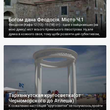
Богом дана Феодосія. Місто Ч.1
Феодосія (Кафа-12 (13) -15 (18) ст) - одне з найцікавіших (на
мою думку) міст всього Кримського півострова .Ну,але
думка в кожного своя, тому щоби розвіяти цей субєктивізм,
запрошую відвідати це
Тарханкутская кругосветка(от
Черноморского до Атлеша)
К сожалению настоящей "кругосветки" не получилось,пройти