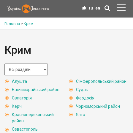
uk
ru
en
Головна
>
Крим
Крим
Алушта
Сімферопольський район
Бахчисарайський район
Судак
Євпаторія
Феодосія
Керч
Чорноморський район
Красноперекопський
Ялта
район
Севастополь