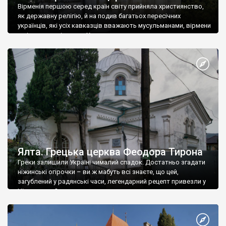
Вірменія першою серед країн світу прийняла християнство,
як державну релігію, й на подив багатьох пересічних
українців, які усіх кавказців вважають мусульманами, вірмени
є відданими вірянами Христа
Ялта. Грецька церква Феодора Тирона
Греки залишили Україні чималий спадок. Достатньо згадати
ніжинські огірочки – ви ж мабуть всі знаєте, що цей,
загублений у радянські часи, легендарний рецепт привезли у
Ніжин греки?