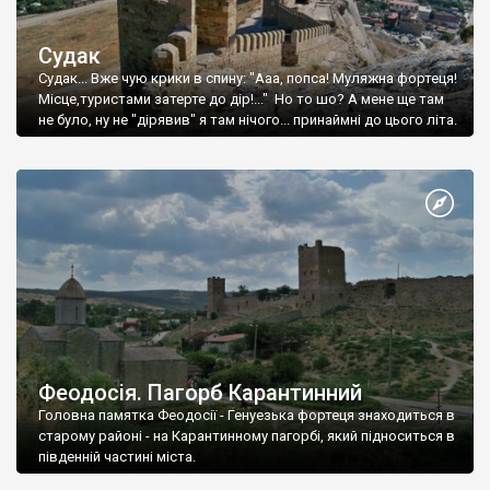
Судак
Судак... Вже чую крики в спину: "Ааа, попса! Муляжна фортеця!
Місце,туристами затерте до дір!..." Но то шо? А мене ще там
не було, ну не "дірявив" я там нічого... принаймні до цього літа.
Феодосія. Пагорб Карантинний
Головна памятка Феодосії - Генуезька фортеця знаходиться в
старому районі - на Карантинному пагорбі, який підноситься в
південній частині міста.