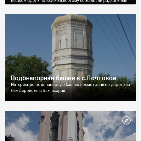
пешком вдоль побережья,поэтому совершали радиальные
вылазки из Оленевки.
Водонапорная башня в с.Почтовое
Интересную водонапорную башню посмотрели по дороге из
Симферополя в Бахчисарай.