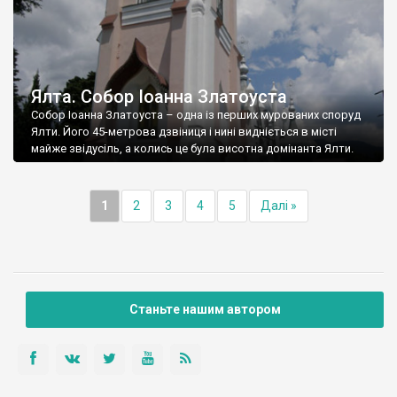
Ялта. Собор Іоанна Златоуста
Собор Іоанна Златоуста – одна із перших мурованих споруд
Ялти. Його 45-метрова дзвіниця і нині видніється в місті
майже звідусіль, а колись це була висотна домінанта Ялти.
1
2
3
4
5
Далі »
Станьте нашим автором