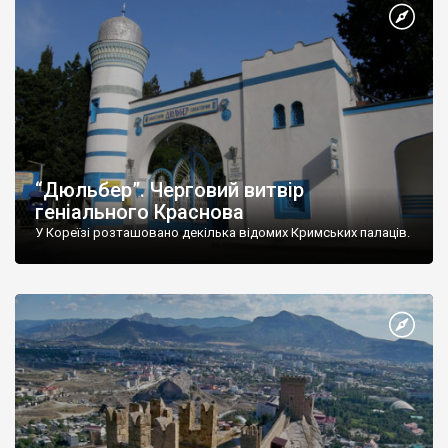
“Дюльбер”. Черговий витвір
геніального Краснова
У Кореїзі розташовано декілька відомих Кримських палаців.