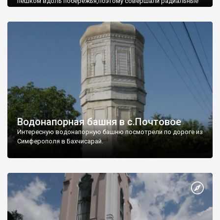
пешком вдоль побережья,поэтому совершали радиальные
вылазки из Оленевки.
Водонапорная башня в с.Почтовое
Интересную водонапорную башню посмотрели по дороге из
Симферополя в Бахчисарай.