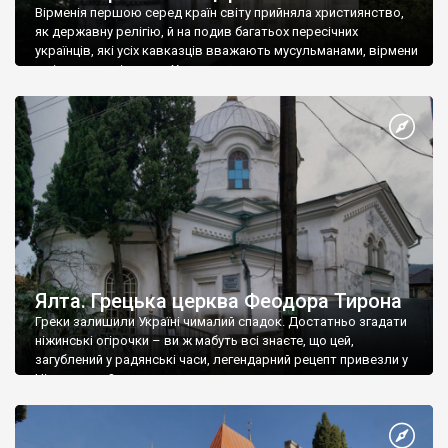
Вірменія першою серед країн світу прийняла християнство,
як державну релігію, й на подив багатьох пересічних
українців, які усіх кавказців вважають мусульманами, вірмени
є відданими вірянами Христа
Ялта. Грецька церква Феодора Тирона
Греки залишили Україні чималий спадок. Достатньо згадати
ніжинські огірочки – ви ж мабуть всі знаєте, що цей,
загублений у радянські часи, легендарний рецепт привезли у
Ніжин греки?