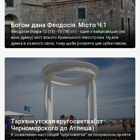
Богом дана Феодосія. Місто Ч.1
Феодосія (Кафа-12 (13) -15 (18) ст) - одне з найцікавіших (на
мою думку) міст всього Кримського півострова .Ну,але
думка в кожного своя, тому щоби розвіяти цей субєктивізм,
запрошую відвідати це
Тарханкутская кругосветка(от
Черноморского до Атлеша)
К сожалению настоящей "кругосветки" не получилось,пройти