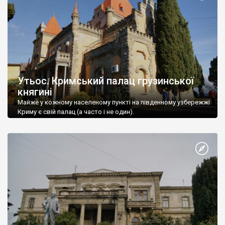
Утьос. Кримський палац грузинської
княгині
Майже у кожному населеному пункті на південному узбережжі
Криму є свій палац (а часто і не один).