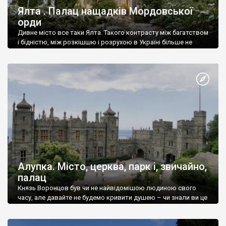
Ялта . Палац нащадків Мордовської
орди
Дивне місто все таки Ялта. Такого контрасту між багатством
і бідністю, між розкішшю і розрухою в Україні більше не
знайдеш.
Алупка. Місто, церква, парк і, звичайно,
палац
Князь Воронцов був чи не найвідомішою людиною свого
часу, але давайте не будемо кривити душею – чи знали ви це
прізвище до відвідин Алупки? Мабуть все таки ні.