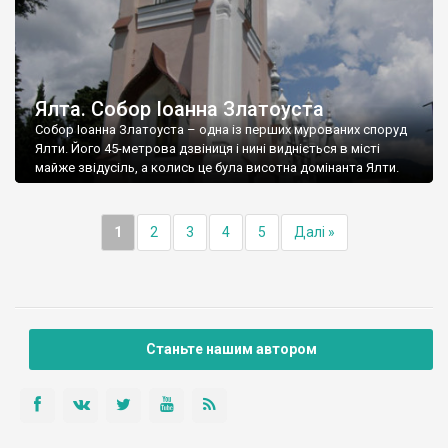
Ялта. Собор Іоанна Златоуста
Собор Іоанна Златоуста – одна із перших мурованих споруд
Ялти. Його 45-метрова дзвіниця і нині видніється в місті
майже звідусіль, а колись це була висотна домінанта Ялти.
1
2
3
4
5
Далі »
Станьте нашим автором