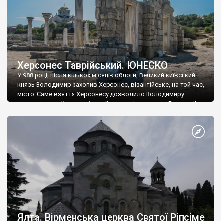
Херсонес Таврійський. ЮНЕСКО
У 988 році, після кількох місяців облоги, Великий київський
князь Володимир захопив Херсонес, візантійське, на той час,
місто. Саме взяття Херсонесу дозволило Володимиру
диктувати свої умови візантійському імператору Василю ІІ, та
одружитися з його дочкою Ганною. Цього ж року, в
Херсонесі Володимир-язичник, став Василем-християнином.
А потім було Хрещення Русі. На честь Херсонесу Таврійського
названо місто […]
Ялта. Вірменська церква Святої Ріпсіме