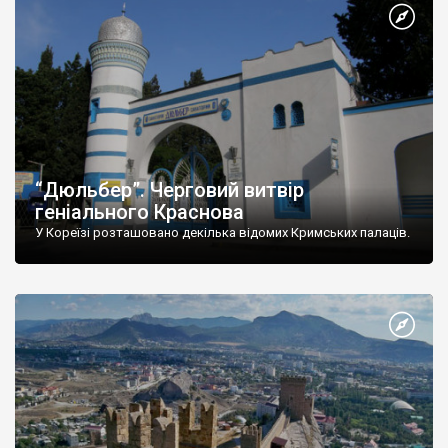
“Дюльбер”. Черговий витвір
геніального Краснова
У Кореїзі розташовано декілька відомих Кримських палаців.