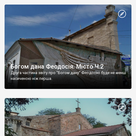
Богом дана Феодосія. Місто Ч.2
Друга частина звіту про "Богом дану" Феодосію буде не менш
насиченою ніж перша.