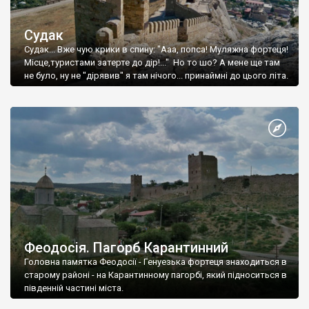
Судак
Судак... Вже чую крики в спину: "Ааа, попса! Муляжна фортеця!
Місце,туристами затерте до дір!..." Но то шо? А мене ще там
не було, ну не "дірявив" я там нічого... принаймні до цього літа.
Феодосія. Пагорб Карантинний
Головна памятка Феодосії - Генуезька фортеця знаходиться в
старому районі - на Карантинному пагорбі, який підноситься в
південній частині міста.