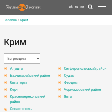
uk
ru
en
Головна
>
Крим
Крим
Алушта
Сімферопольський район
Бахчисарайський район
Судак
Євпаторія
Феодосія
Керч
Чорноморський район
Красноперекопський
Ялта
район
Севастополь