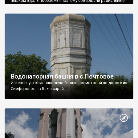
пешком вдоль побережья,поэтому совершали радиальные
вылазки из Оленевки.
Водонапорная башня в с.Почтовое
Интересную водонапорную башню посмотрели по дороге из
Симферополя в Бахчисарай.