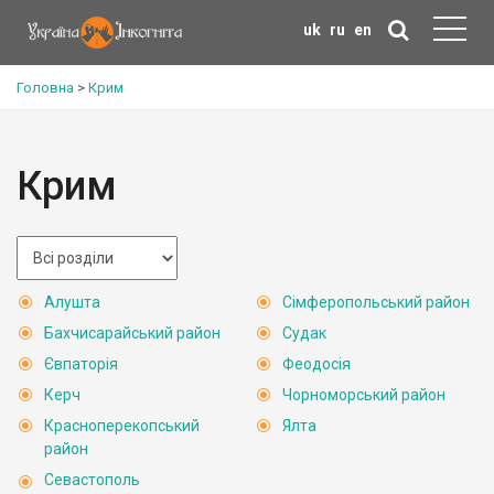
uk
ru
en
Головна
>
Крим
Крим
Алушта
Сімферопольський район
Бахчисарайський район
Судак
Євпаторія
Феодосія
Керч
Чорноморський район
Красноперекопський
Ялта
район
Севастополь