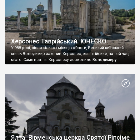
Херсонес Таврійський. ЮНЕСКО
У 988 році, після кількох місяців облоги, Великий київський
князь Володимир захопив Херсонес, візантійське, на той час,
місто. Саме взяття Херсонесу дозволило Володимиру
диктувати свої умови візантійському імператору Василю ІІ, та
одружитися з його дочкою Ганною. Цього ж року, в
Херсонесі Володимир-язичник, став Василем-християнином.
А потім було Хрещення Русі. На честь Херсонесу Таврійського
названо місто […]
Ялта. Вірменська церква Святої Ріпсіме