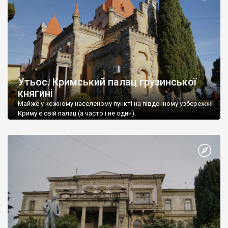
Утьос. Кримський палац грузинської
княгині
Майже у кожному населеному пункті на південному узбережжі
Криму є свій палац (а часто і не один).