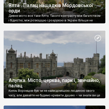
Ялта . Палац нащадків Мордовської
орди
Дивне місто все таки Ялта. Такого контрасту між багатством
і бідністю, між розкішшю і розрухою в Україні більше не
знайдеш.
Алупка. Місто, церква, парк і, звичайно,
палац
Князь Воронцов був чи не найвідомішою людиною свого
часу, але давайте не будемо кривити душею – чи знали ви це
прізвище до відвідин Алупки? Мабуть все таки ні.