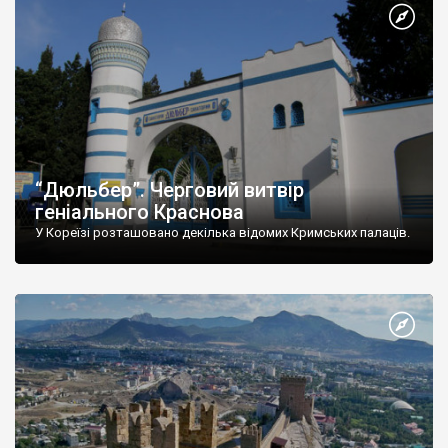
“Дюльбер”. Черговий витвір
геніального Краснова
У Кореїзі розташовано декілька відомих Кримських палаців.