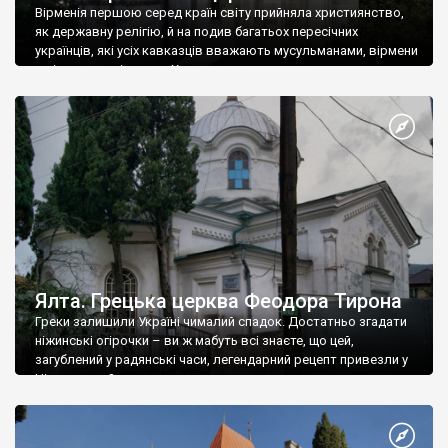
Вірменія першою серед країн світу прийняла християнство,
як державну релігію, й на подив багатьох пересічних
українців, які усіх кавказців вважають мусульманами, вірмени
є відданими вірянами Христа
Ялта. Грецька церква Феодора Тирона
Греки залишили Україні чималий спадок. Достатньо згадати
ніжинські огірочки – ви ж мабуть всі знаєте, що цей,
загублений у радянські часи, легендарний рецепт привезли у
Ніжин греки?