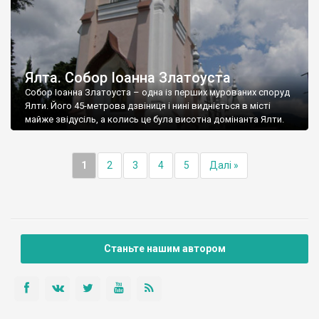
Ялта. Собор Іоанна Златоуста
Собор Іоанна Златоуста – одна із перших мурованих споруд
Ялти. Його 45-метрова дзвіниця і нині видніється в місті
майже звідусіль, а колись це була висотна домінанта Ялти.
1
2
3
4
5
Далі »
Станьте нашим автором