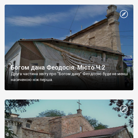
Богом дана Феодосія. Місто Ч.2
Друга частина звіту про "Богом дану" Феодосію буде не менш
насиченою ніж перша.