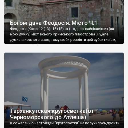
Богом дана Феодосія. Місто Ч.1
Феодосія (Кафа-12 (13) -15 (18) ст) - одне з найцікавіших (на
мою думку) міст всього Кримського півострова .Ну,але
думка в кожного своя, тому щоби розвіяти цей субєктивізм,
запрошую відвідати це
Тарханкутская кругосветка(от
Черноморского до Атлеша)
К сожалению настоящей "кругосветки" не получилось,пройти