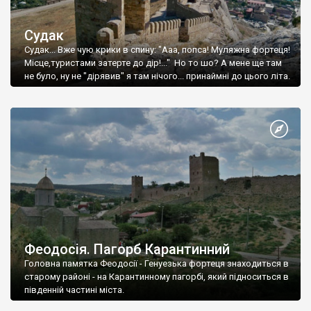
Судак
Судак... Вже чую крики в спину: "Ааа, попса! Муляжна фортеця!
Місце,туристами затерте до дір!..." Но то шо? А мене ще там
не було, ну не "дірявив" я там нічого... принаймні до цього літа.
Феодосія. Пагорб Карантинний
Головна памятка Феодосії - Генуезька фортеця знаходиться в
старому районі - на Карантинному пагорбі, який підноситься в
південній частині міста.