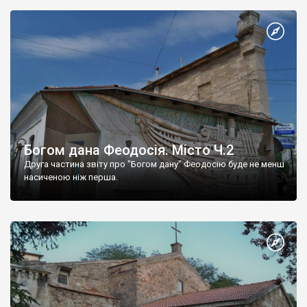
Богом дана Феодосія. Місто Ч.2
Друга частина звіту про "Богом дану" Феодосію буде не менш
насиченою ніж перша.