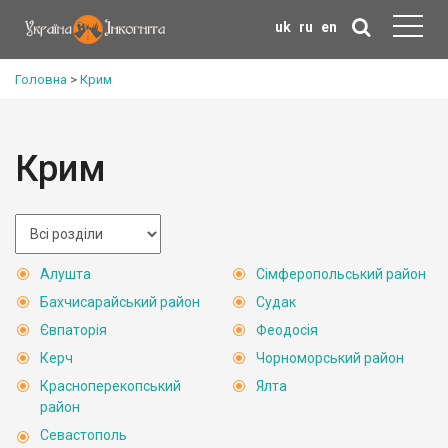
uk
ru
en
Головна
>
Крим
Крим
Алушта
Сімферопольський район
Бахчисарайський район
Судак
Євпаторія
Феодосія
Керч
Чорноморський район
Красноперекопський
Ялта
район
Севастополь