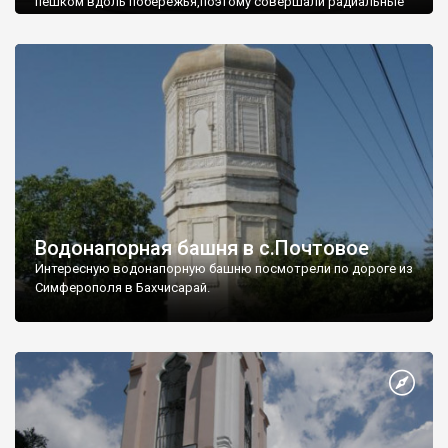
пешком вдоль побережья,поэтому совершали радиальные
вылазки из Оленевки.
Водонапорная башня в с.Почтовое
Интересную водонапорную башню посмотрели по дороге из
Симферополя в Бахчисарай.