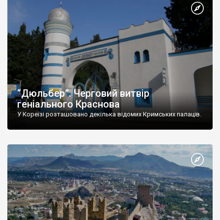
“Дюльбер”. Черговий витвір
геніального Краснова
У Кореїзі розташовано декілька відомих Кримських палаців.