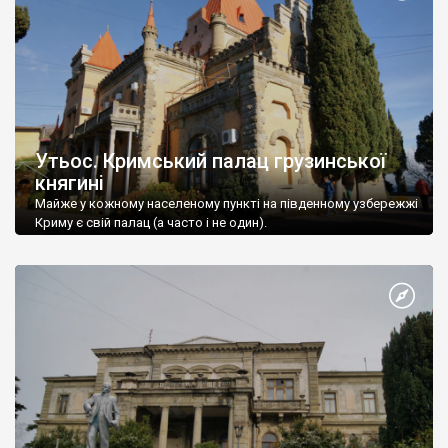
Утьос. Кримський палац грузинської
княгині
Майже у кожному населеному пункті на південному узбережжі
Криму є свій палац (а часто і не один).