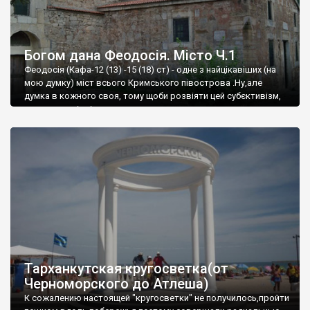
Богом дана Феодосія. Місто Ч.1
Феодосія (Кафа-12 (13) -15 (18) ст) - одне з найцікавіших (на
мою думку) міст всього Кримського півострова .Ну,але
думка в кожного своя, тому щоби розвіяти цей субєктивізм,
запрошую відвідати це
Тарханкутская кругосветка(от
Черноморского до Атлеша)
К сожалению настоящей "кругосветки" не получилось,пройти