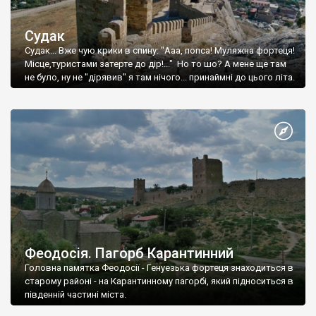
Судак
Судак... Вже чую крики в спину: "Ааа, попса! Муляжна фортеця!
Місце,туристами затерте до дір!..." Но то шо? А мене ще там
не було, ну не "дірявив" я там нічого... принаймні до цього літа.
Феодосія. Пагорб Карантинний
Головна памятка Феодосії - Генуезька фортеця знаходиться в
старому районі - на Карантинному пагорбі, який підноситься в
південній частині міста.