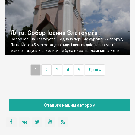
Ялта. Собор Іоанна Златоуста
Собор Іоанна Златоуста – одна із перших мурованих споруд
Ялти. Його 45-метрова дзвіниця і нині видніється в місті
майже звідусіль, а колись це була висотна домінанта Ялти.
1
2
3
4
5
Далі »
Станьте нашим автором