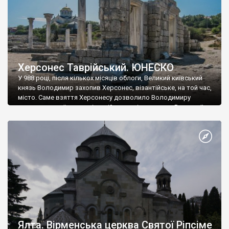
Херсонес Таврійський. ЮНЕСКО
У 988 році, після кількох місяців облоги, Великий київський
князь Володимир захопив Херсонес, візантійське, на той час,
місто. Саме взяття Херсонесу дозволило Володимиру
диктувати свої умови візантійському імператору Василю ІІ, та
одружитися з його дочкою Ганною. Цього ж року, в
Херсонесі Володимир-язичник, став Василем-християнином.
А потім було Хрещення Русі. На честь Херсонесу Таврійського
названо місто […]
Ялта. Вірменська церква Святої Ріпсіме