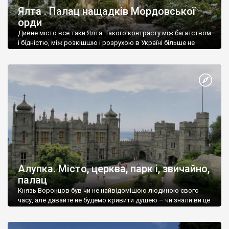
Ялта . Палац нащадків Мордовської
орди
Дивне місто все таки Ялта. Такого контрасту між багатством
і бідністю, між розкішшю і розрухою в Україні більше не
знайдеш.
Алупка. Місто, церква, парк і, звичайно,
палац
Князь Воронцов був чи не найвідомішою людиною свого
часу, але давайте не будемо кривити душею – чи знали ви це
прізвище до відвідин Алупки? Мабуть все таки ні.