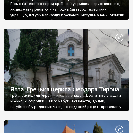
Вірменія першою серед країн світу прийняла християнство,
як державну релігію, й на подив багатьох пересічних
українців, які усіх кавказців вважають мусульманами, вірмени
є відданими вірянами Христа
Ялта. Грецька церква Феодора Тирона
Греки залишили Україні чималий спадок. Достатньо згадати
ніжинські огірочки – ви ж мабуть всі знаєте, що цей,
загублений у радянські часи, легендарний рецепт привезли у
Ніжин греки?