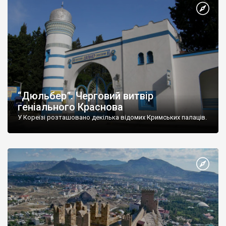
“Дюльбер”. Черговий витвір
геніального Краснова
У Кореїзі розташовано декілька відомих Кримських палаців.