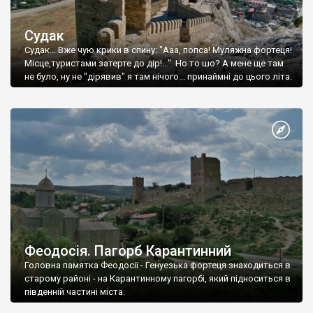
Судак
Судак... Вже чую крики в спину: "Ааа, попса! Муляжна фортеця!
Місце,туристами затерте до дір!..." Но то шо? А мене ще там
не було, ну не "дірявив" я там нічого... принаймні до цього літа.
Феодосія. Пагорб Карантинний
Головна памятка Феодосії - Генуезька фортеця знаходиться в
старому районі - на Карантинному пагорбі, який підноситься в
південній частині міста.