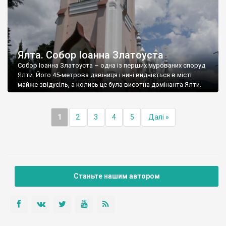
Ялта. Собор Іоанна Златоуста
Собор Іоанна Златоуста – одна із перших мурованих споруд
Ялти. Його 45-метрова дзвіниця і нині видніється в місті
майже звідусіль, а колись це була висотна домінанта Ялти.
1
2
3
4
5
Далі »
Станьте нашим автором