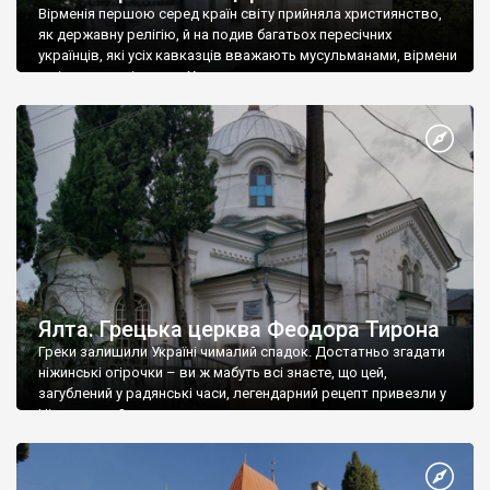
Вірменія першою серед країн світу прийняла християнство,
як державну релігію, й на подив багатьох пересічних
українців, які усіх кавказців вважають мусульманами, вірмени
є відданими вірянами Христа
Ялта. Грецька церква Феодора Тирона
Греки залишили Україні чималий спадок. Достатньо згадати
ніжинські огірочки – ви ж мабуть всі знаєте, що цей,
загублений у радянські часи, легендарний рецепт привезли у
Ніжин греки?