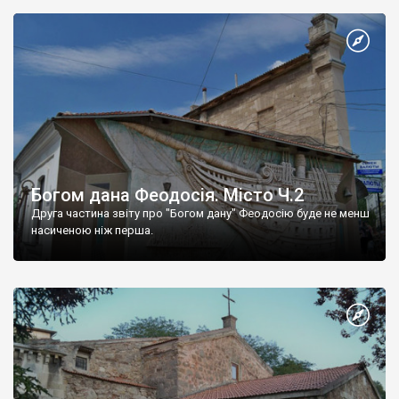
Богом дана Феодосія. Місто Ч.2
Друга частина звіту про "Богом дану" Феодосію буде не менш
насиченою ніж перша.