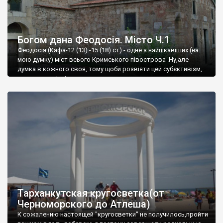
Богом дана Феодосія. Місто Ч.1
Феодосія (Кафа-12 (13) -15 (18) ст) - одне з найцікавіших (на
мою думку) міст всього Кримського півострова .Ну,але
думка в кожного своя, тому щоби розвіяти цей субєктивізм,
запрошую відвідати це
Тарханкутская кругосветка(от
Черноморского до Атлеша)
К сожалению настоящей "кругосветки" не получилось,пройти