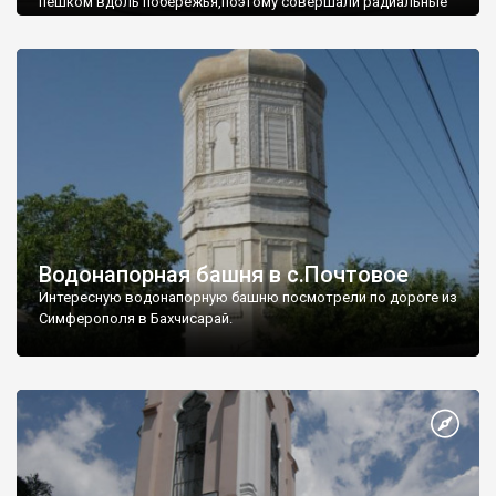
пешком вдоль побережья,поэтому совершали радиальные
вылазки из Оленевки.
Водонапорная башня в с.Почтовое
Интересную водонапорную башню посмотрели по дороге из
Симферополя в Бахчисарай.