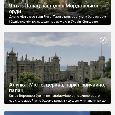
Ялта . Палац нащадків Мордовської
орди
Дивне місто все таки Ялта. Такого контрасту між багатством
і бідністю, між розкішшю і розрухою в Україні більше не
знайдеш.
Алупка. Місто, церква, парк і, звичайно,
палац
Князь Воронцов був чи не найвідомішою людиною свого
часу, але давайте не будемо кривити душею – чи знали ви це
прізвище до відвідин Алупки? Мабуть все таки ні.