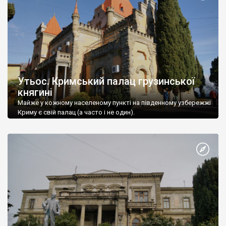
Утьос. Кримський палац грузинської
княгині
Майже у кожному населеному пункті на південному узбережжі
Криму є свій палац (а часто і не один).