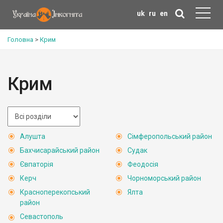
uk
ru
en
Головна
>
Крим
Крим
Алушта
Сімферопольський район
Бахчисарайський район
Судак
Євпаторія
Феодосія
Керч
Чорноморський район
Красноперекопський
Ялта
район
Севастополь