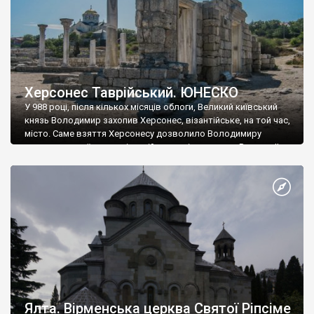
Херсонес Таврійський. ЮНЕСКО
У 988 році, після кількох місяців облоги, Великий київський
князь Володимир захопив Херсонес, візантійське, на той час,
місто. Саме взяття Херсонесу дозволило Володимиру
диктувати свої умови візантійському імператору Василю ІІ, та
одружитися з його дочкою Ганною. Цього ж року, в
Херсонесі Володимир-язичник, став Василем-християнином.
А потім було Хрещення Русі. На честь Херсонесу Таврійського
названо місто […]
Ялта. Вірменська церква Святої Ріпсіме