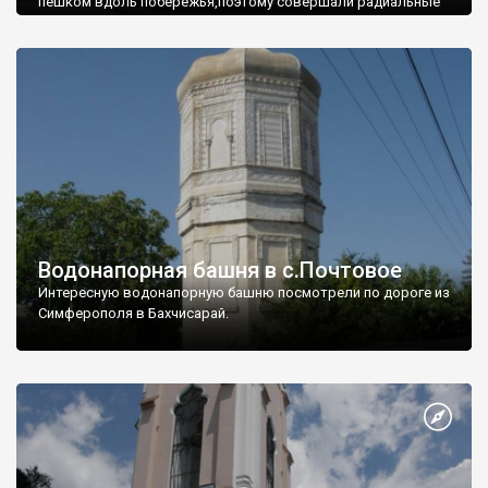
пешком вдоль побережья,поэтому совершали радиальные
вылазки из Оленевки.
Водонапорная башня в с.Почтовое
Интересную водонапорную башню посмотрели по дороге из
Симферополя в Бахчисарай.