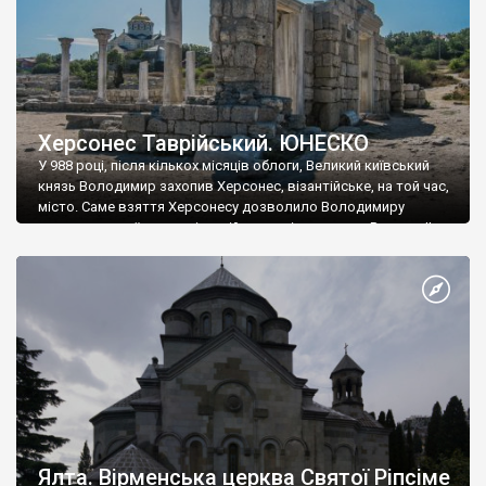
Херсонес Таврійський. ЮНЕСКО
У 988 році, після кількох місяців облоги, Великий київський
князь Володимир захопив Херсонес, візантійське, на той час,
місто. Саме взяття Херсонесу дозволило Володимиру
диктувати свої умови візантійському імператору Василю ІІ, та
одружитися з його дочкою Ганною. Цього ж року, в
Херсонесі Володимир-язичник, став Василем-християнином.
А потім було Хрещення Русі. На честь Херсонесу Таврійського
названо місто […]
Ялта. Вірменська церква Святої Ріпсіме