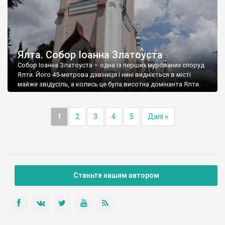
Ялта. Собор Іоанна Златоуста
Собор Іоанна Златоуста – одна із перших мурованих споруд
Ялти. Його 45-метрова дзвіниця і нині видніється в місті
майже звідусіль, а колись це була висотна домінанта Ялти.
1
2
3
4
5
Далі »
Станьте нашим автором