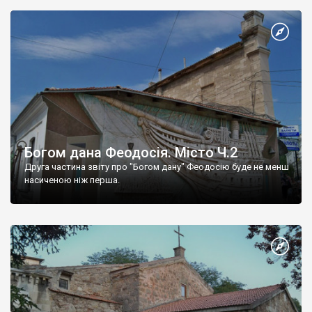
Богом дана Феодосія. Місто Ч.2
Друга частина звіту про "Богом дану" Феодосію буде не менш
насиченою ніж перша.