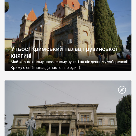
Утьос. Кримський палац грузинської
княгині
Майже у кожному населеному пункті на південному узбережжі
Криму є свій палац (а часто і не один).