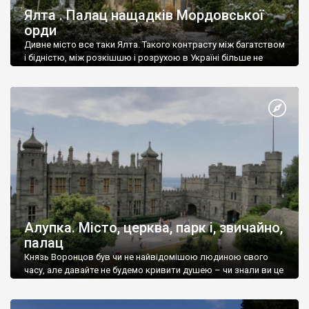
Ялта . Палац нащадків Мордовської
орди
Дивне місто все таки Ялта. Такого контрасту між багатством
і бідністю, між розкішшю і розрухою в Україні більше не
знайдеш.
Алупка. Місто, церква, парк і, звичайно,
палац
Князь Воронцов був чи не найвідомішою людиною свого
часу, але давайте не будемо кривити душею – чи знали ви це
прізвище до відвідин Алупки? Мабуть все таки ні.