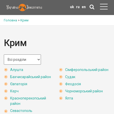
uk
ru
en
Головна
>
Крим
Крим
Алушта
Сімферопольський район
Бахчисарайський район
Судак
Євпаторія
Феодосія
Керч
Чорноморський район
Красноперекопський
Ялта
район
Севастополь