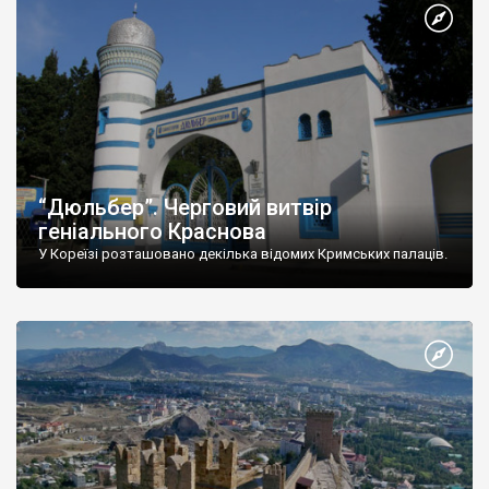
“Дюльбер”. Черговий витвір
геніального Краснова
У Кореїзі розташовано декілька відомих Кримських палаців.