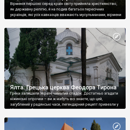
Вірменія першою серед країн світу прийняла християнство,
як державну релігію, й на подив багатьох пересічних
українців, які усіх кавказців вважають мусульманами, вірмени
є відданими вірянами Христа
Ялта. Грецька церква Феодора Тирона
Греки залишили Україні чималий спадок. Достатньо згадати
ніжинські огірочки – ви ж мабуть всі знаєте, що цей,
загублений у радянські часи, легендарний рецепт привезли у
Ніжин греки?