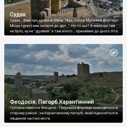
Судак
Судак... Вже чую крики в спину: "Ааа, попса! Муляжна фортеця!
Місце,туристами затерте до дір!..." Но то шо? А мене ще там
не було, ну не "дірявив" я там нічого... принаймні до цього літа.
Феодосія. Пагорб Карантинний
Головна памятка Феодосії - Генуезька фортеця знаходиться в
старому районі - на Карантинному пагорбі, який підноситься в
південній частині міста.