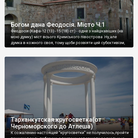
Богом дана Феодосія. Місто Ч.1
Феодосія (Кафа-12 (13) -15 (18) ст) - одне з найцікавіших (на
мою думку) міст всього Кримського півострова .Ну,але
думка в кожного своя, тому щоби розвіяти цей субєктивізм,
запрошую відвідати це
Тарханкутская кругосветка(от
Черноморского до Атлеша)
К сожалению настоящей "кругосветки" не получилось,пройти