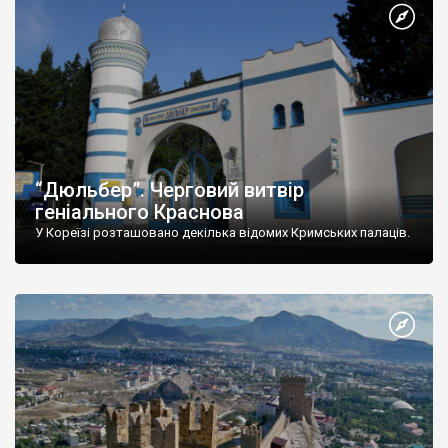
“Дюльбер”. Черговий витвір
геніального Краснова
У Кореїзі розташовано декілька відомих Кримських палаців.