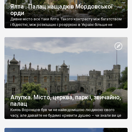
Ялта . Палац нащадків Мордовської
орди
Дивне місто все таки Ялта. Такого контрасту між багатством
і бідністю, між розкішшю і розрухою в Україні більше не
знайдеш.
Алупка. Місто, церква, парк і, звичайно,
палац
Князь Воронцов був чи не найвідомішою людиною свого
часу, але давайте не будемо кривити душею – чи знали ви це
прізвище до відвідин Алупки? Мабуть все таки ні.