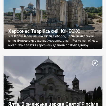
Херсонес Таврійський. ЮНЕСКО
У 988 році, після кількох місяців облоги, Великий київський
князь Володимир захопив Херсонес, візантійське, на той час,
місто. Саме взяття Херсонесу дозволило Володимиру
диктувати свої умови візантійському імператору Василю ІІ, та
одружитися з його дочкою Ганною. Цього ж року, в
Херсонесі Володимир-язичник, став Василем-християнином.
А потім було Хрещення Русі. На честь Херсонесу Таврійського
названо місто […]
Ялта. Вірменська церква Святої Ріпсіме