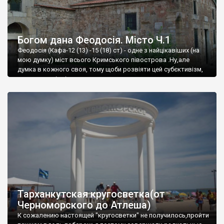
Богом дана Феодосія. Місто Ч.1
Феодосія (Кафа-12 (13) -15 (18) ст) - одне з найцікавіших (на
мою думку) міст всього Кримського півострова .Ну,але
думка в кожного своя, тому щоби розвіяти цей субєктивізм,
запрошую відвідати це
Тарханкутская кругосветка(от
Черноморского до Атлеша)
К сожалению настоящей "кругосветки" не получилось,пройти