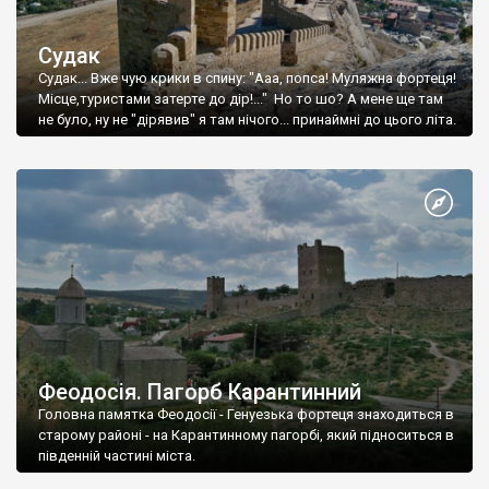
Судак
Судак... Вже чую крики в спину: "Ааа, попса! Муляжна фортеця!
Місце,туристами затерте до дір!..." Но то шо? А мене ще там
не було, ну не "дірявив" я там нічого... принаймні до цього літа.
Феодосія. Пагорб Карантинний
Головна памятка Феодосії - Генуезька фортеця знаходиться в
старому районі - на Карантинному пагорбі, який підноситься в
південній частині міста.