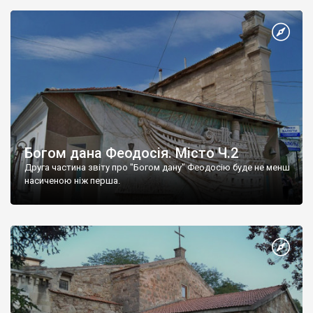
Богом дана Феодосія. Місто Ч.2
Друга частина звіту про "Богом дану" Феодосію буде не менш
насиченою ніж перша.