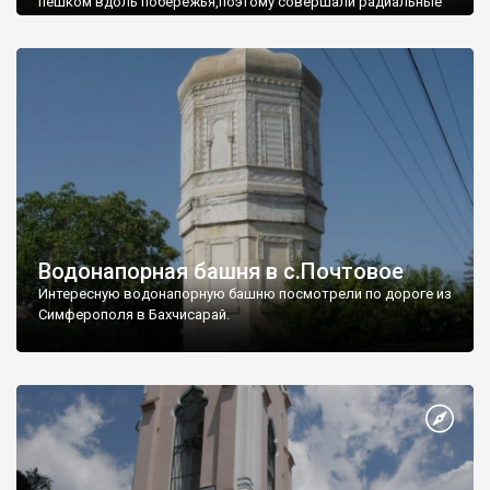
пешком вдоль побережья,поэтому совершали радиальные
вылазки из Оленевки.
Водонапорная башня в с.Почтовое
Интересную водонапорную башню посмотрели по дороге из
Симферополя в Бахчисарай.