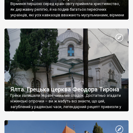
Вірменія першою серед країн світу прийняла християнство,
як державну релігію, й на подив багатьох пересічних
українців, які усіх кавказців вважають мусульманами, вірмени
є відданими вірянами Христа
Ялта. Грецька церква Феодора Тирона
Греки залишили Україні чималий спадок. Достатньо згадати
ніжинські огірочки – ви ж мабуть всі знаєте, що цей,
загублений у радянські часи, легендарний рецепт привезли у
Ніжин греки?