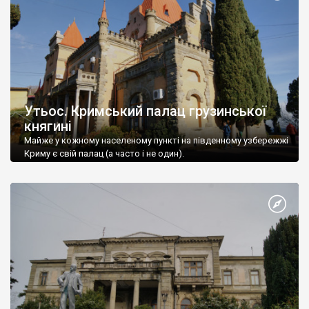
Утьос. Кримський палац грузинської
княгині
Майже у кожному населеному пункті на південному узбережжі
Криму є свій палац (а часто і не один).