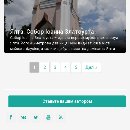
Ялта. Собор Іоанна Златоуста
Собор Іоанна Златоуста – одна із перших мурованих споруд
Ялти. Його 45-метрова дзвіниця і нині видніється в місті
майже звідусіль, а колись це була висотна домінанта Ялти.
1
2
3
4
5
Далі »
Станьте нашим автором