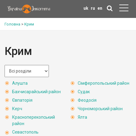
uk
ru
en
Головна
>
Крим
Крим
Алушта
Сімферопольський район
Бахчисарайський район
Судак
Євпаторія
Феодосія
Керч
Чорноморський район
Красноперекопський
Ялта
район
Севастополь