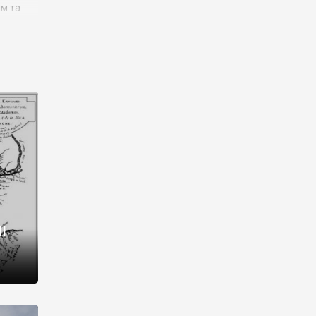
им та
ора і
є
го типу,
ей-
рний
ста:
 райони
від 2
I
і,
рукти,
 котрі