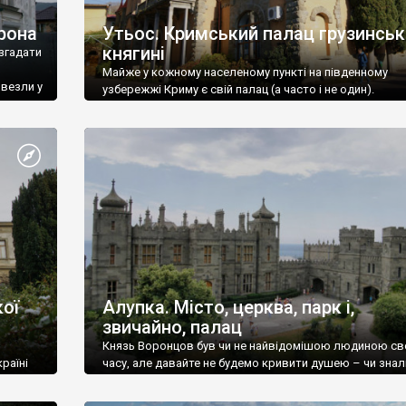
рона
Утьос. Кримський палац грузинськ
княгині
згадати
Майже у кожному населеному пункті на південному
ивезли у
узбережжі Криму є свій палац (а часто і не один).
ої
Алупка. Місто, церква, парк і,
звичайно, палац
Князь Воронцов був чи не найвідомішою людиною св
раїні
часу, але давайте не будемо кривити душею – чи знал
це прізвище до відвідин Алупки? Мабуть все таки ні.