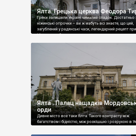
Ялта. Грецька церква Феодора Ти
Греки залишили Україні чималий спадок. Достатньо 
ніжинські огірочки – ви ж мабуть всі знаєте, що цей,
загублений у радянські часи, легендарний рецепт пр
Ніжин греки?
Ялта . Палац нащадків Мордовськ
орди
Дивне місто все таки Ялта. Такого контрасту між
багатством і бідністю, між розкішшю і розрухою в Ук
більше не знайдеш.