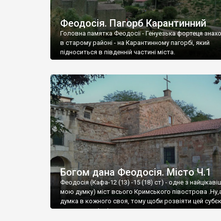
Феодосія. Пагорб Карантинний
Головна памятка Феодосії - Генуезька фортеця знах
в старому районі - на Карантинному пагорбі, який
підноситься в південній частині міста.
Богом дана Феодосія. Місто Ч.1
Феодосія (Кафа-12 (13) -15 (18) ст) - одне з найцікаві
мою думку) міст всього Кримського півострова .Ну,
думка в кожного своя, тому щоби розвіяти цей субєк
запрошую відвідати це