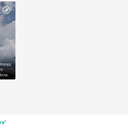
споруд
ті
Ялти.
та”