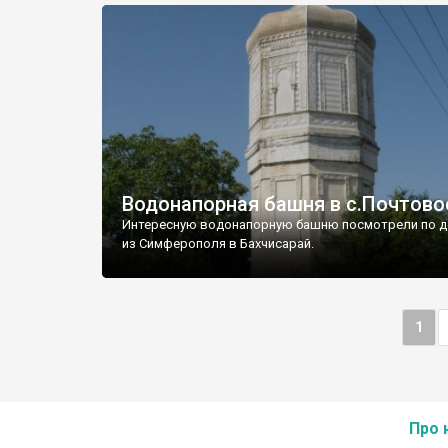
Водонапорная башня в с.Почтово
Интересную водонапорную башню посмотрели по д
из Симферополя в Бахчисарай.
1
Про 