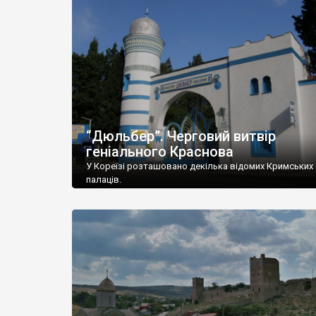
“Дюльбер”. Черговий витвір
геніального Краснова
У Кореїзі розташовано декілька відомих Кримських
палаців.