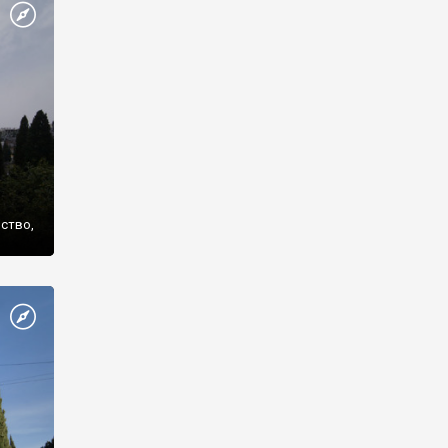
же
нство,