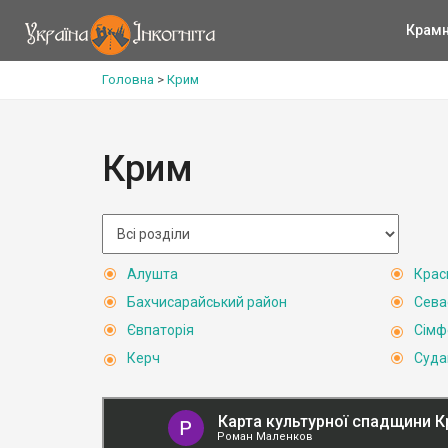
Крам
Головна
>
Крим
Крим
Алушта
Крас
Бахчисарайський район
Сева
Євпаторія
Сімф
Керч
Суда