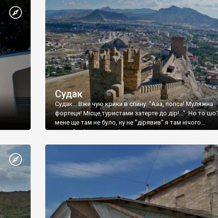
Судак
Судак... Вже чую крики в спину: "Ааа, попса! Муляжна
фортеця! Місце,туристами затерте до дір!..." Но то шо
мене ще там не було, ну не "дірявив" я там нічого...
принаймні до цього літа.