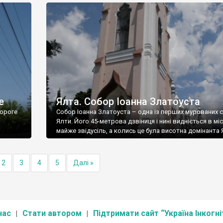
е
Ялта. Собор Іоанна Златоуста
ороге
Собор Іоанна Златоуста – одна із перших мурованих 
Ялти. Його 45-метрова дзвіниця і нині видніється в міс
майже звідусіль, а колись це була висотна домінанта 
2
3
4
5
Далі »
нас
Стати автором
Підтримати сайт “Україна Інкогні