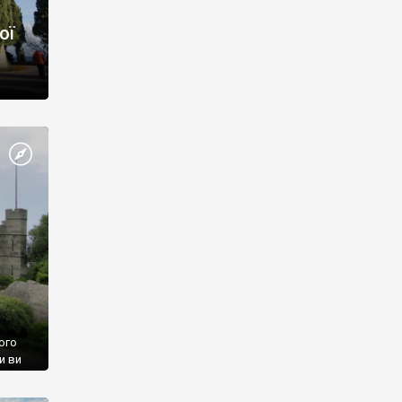
ої
ого
и ви