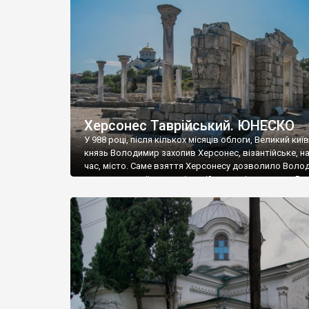
музею «Новгородський музей-заповідник» сотні арт
візантійської доби. Раритети викрадені з фондів об’
культурної спадщини ЮНЕСКО «Херсонеса Таврійсько
Офіційно – на виставку «Золото Візантії», але експер
влада в Україні вважають це лише […]
Херсонес Таврійський. ЮНЕСКО
У 988 році, після кількох місяців облоги, Великий киї
князь Володимир захопив Херсонес, візантійське, на
час, місто. Саме взяття Херсонесу дозволило Воло
диктувати свої умови візантійському імператору Вас
та одружитися з його дочкою Ганною. Цього ж року,
Херсонесі Володимир-язичник, став Василем-
християнином. А потім було Хрещення Русі. На честь
Херсонесу Таврійського названо місто […]