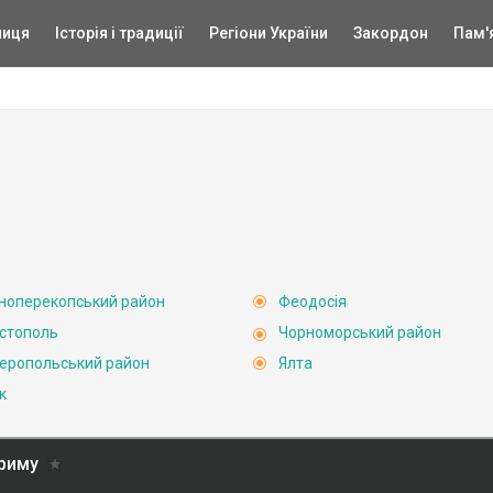
ниця
Історія і традиції
Регіони України
Закордон
Пам'
ноперекопський район
Феодосія
стополь
Чорноморський район
еропольський район
Ялта
к