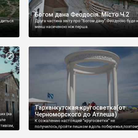
Богом дана Феодосія. Місто Ч.2
одиться
Друга частина звіту про "Богом дану" Феодосію буде 
менш насиченою ніж перша.
Тарханкутская кругосветка(от
Черноморского до Атлеша)
ших (на
але
К сожалению настоящей "кругосветки" не
тивізм,
получилось,пройти пешком вдоль побережья,поэтом
совершали радиальные вылазки из Оленевки.