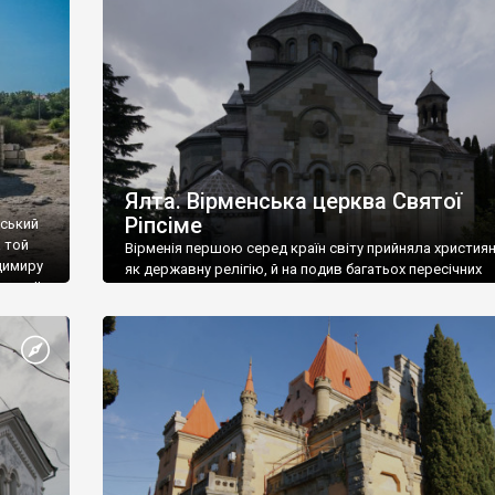
ефактів
називаються «повстяками» (postaki)…” “Вино. Крим
єкту
виробляє відмінне вино і його вдосталь: воно все ду
го».
легке біле і дуже […]
ти та
Ялта. Вірменська церква Святої
Ріпсіме
вський
 той
Вірменія першою серед країн світу прийняла христия
димиру
як державну релігію, й на подив багатьох пересічних
илю ІІ,
українців, які усіх кавказців вважають мусульманами,
 в
вірмени є відданими вірянами Христа