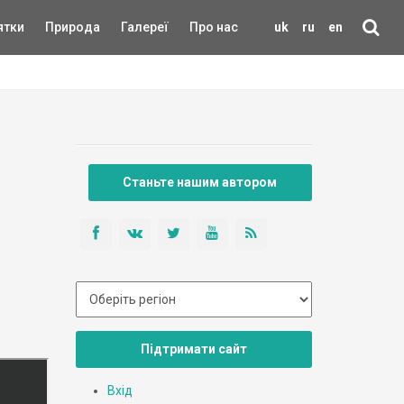
ятки
Природа
Галереї
Про нас
uk
ru
en
Станьте нашим автором
Підтримати сайт
Вхід