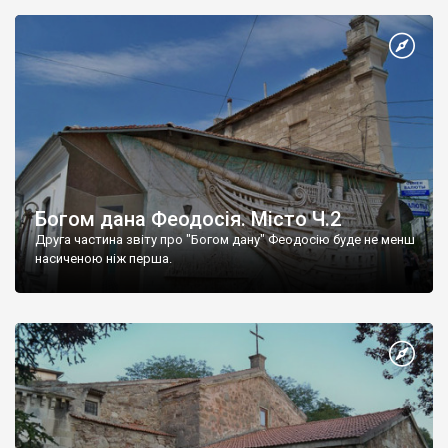
Богом дана Феодосія. Місто Ч.2
Друга частина звіту про "Богом дану" Феодосію буде не менш
насиченою ніж перша.