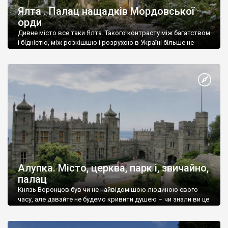
Ялта . Палац нащадків Мордовської
орди
Дивне місто все таки Ялта. Такого контрасту між багатством
і бідністю, між розкішшю і розрухою в Україні більше не
знайдеш.
Алупка. Місто, церква, парк і, звичайно,
палац
Князь Воронцов був чи не найвідомішою людиною свого
часу, але давайте не будемо кривити душею – чи знали ви це
прізвище до відвідин Алупки? Мабуть все таки ні.