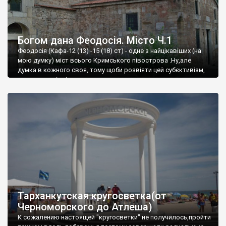
Богом дана Феодосія. Місто Ч.1
Феодосія (Кафа-12 (13) -15 (18) ст) - одне з найцікавіших (на
мою думку) міст всього Кримського півострова .Ну,але
думка в кожного своя, тому щоби розвіяти цей субєктивізм,
запрошую відвідати це
Тарханкутская кругосветка(от
Черноморского до Атлеша)
К сожалению настоящей "кругосветки" не получилось,пройти