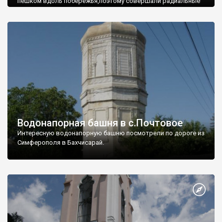
пешком вдоль побережья,поэтому совершали радиальные
вылазки из Оленевки.
Водонапорная башня в с.Почтовое
Интересную водонапорную башню посмотрели по дороге из
Симферополя в Бахчисарай.