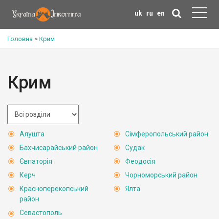
uk
ru
en
Головна
>
Крим
Крим
Алушта
Сімферопольський район
Бахчисарайський район
Судак
Євпаторія
Феодосія
Керч
Чорноморський район
Красноперекопський
Ялта
район
Севастополь