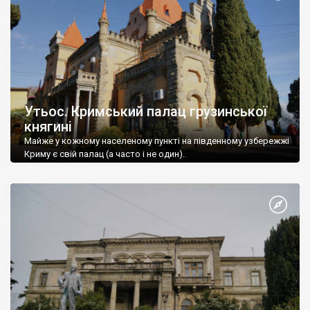
Утьос. Кримський палац грузинської
княгині
Майже у кожному населеному пункті на південному узбережжі
Криму є свій палац (а часто і не один).