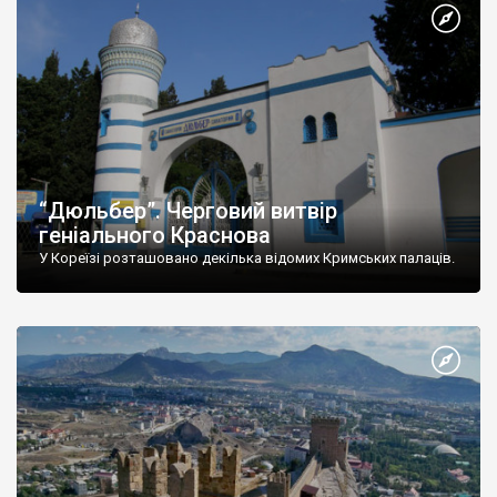
“Дюльбер”. Черговий витвір
геніального Краснова
У Кореїзі розташовано декілька відомих Кримських палаців.