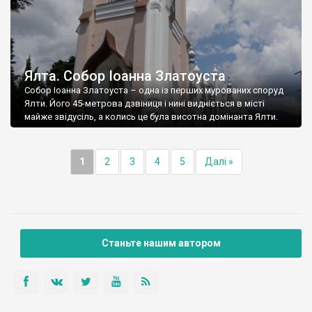
Ялта. Собор Іоанна Златоуста
Собор Іоанна Златоуста – одна із перших мурованих споруд
Ялти. Його 45-метрова дзвіниця і нині видніється в місті
майже звідусіль, а колись це була висотна домінанта Ялти.
1
2
3
4
5
Далі »
Станьте нашим автором