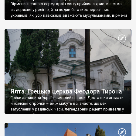
Вірменія першою серед країн світу прийняла християнство,
як державну релігію, й на подив багатьох пересічних
українців, які усіх кавказців вважають мусульманами, вірмени
є відданими вірянами Христа
Ялта. Грецька церква Феодора Тирона
Греки залишили Україні чималий спадок. Достатньо згадати
ніжинські огірочки – ви ж мабуть всі знаєте, що цей,
загублений у радянські часи, легендарний рецепт привезли у
Ніжин греки?