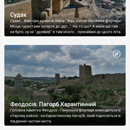
Судак
Судак... Вже чую крики в спину: "Ааа, попса! Муляжна фортеця!
Місце,туристами затерте до дір!..." Но то шо? А мене ще там
не було, ну не "дірявив" я там нічого... принаймні до цього літа.
Феодосія. Пагорб Карантинний
Головна памятка Феодосії - Генуезька фортеця знаходиться в
старому районі - на Карантинному пагорбі, який підноситься в
південній частині міста.