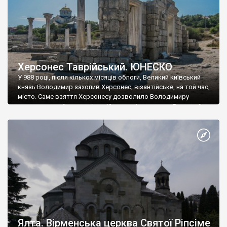
Херсонес Таврійський. ЮНЕСКО
У 988 році, після кількох місяців облоги, Великий київський
князь Володимир захопив Херсонес, візантійське, на той час,
місто. Саме взяття Херсонесу дозволило Володимиру
диктувати свої умови візантійському імператору Василю ІІ, та
одружитися з його дочкою Ганною. Цього ж року, в
Херсонесі Володимир-язичник, став Василем-християнином.
А потім було Хрещення Русі. На честь Херсонесу Таврійського
названо місто […]
Ялта. Вірменська церква Святої Ріпсіме