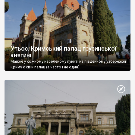
Утьос. Кримський палац грузинської
княгині
Майже у кожному населеному пункті на південному узбережжі
Криму є свій палац (а часто і не один).