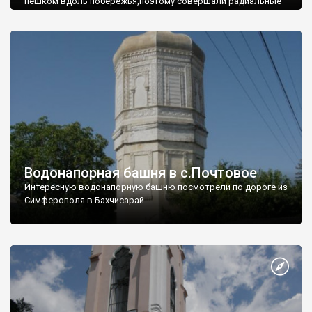
пешком вдоль побережья,поэтому совершали радиальные
вылазки из Оленевки.
Водонапорная башня в с.Почтовое
Интересную водонапорную башню посмотрели по дороге из
Симферополя в Бахчисарай.