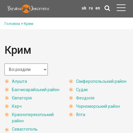
uk
ru
en
Головна
>
Крим
Крим
Алушта
Сімферопольський район
Бахчисарайський район
Судак
Євпаторія
Феодосія
Керч
Чорноморський район
Красноперекопський
Ялта
район
Севастополь