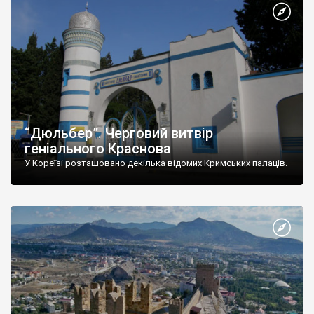
“Дюльбер”. Черговий витвір
геніального Краснова
У Кореїзі розташовано декілька відомих Кримських палаців.