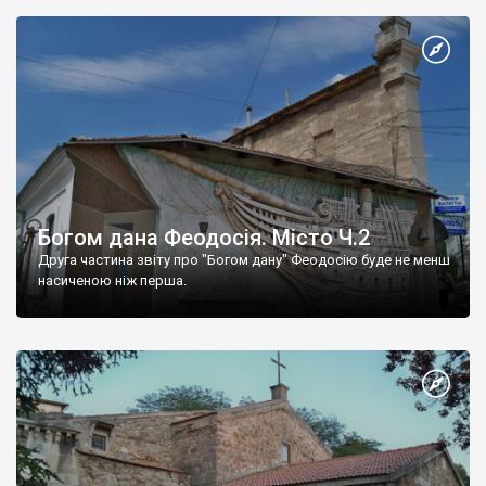
Богом дана Феодосія. Місто Ч.2
Друга частина звіту про "Богом дану" Феодосію буде не менш
насиченою ніж перша.