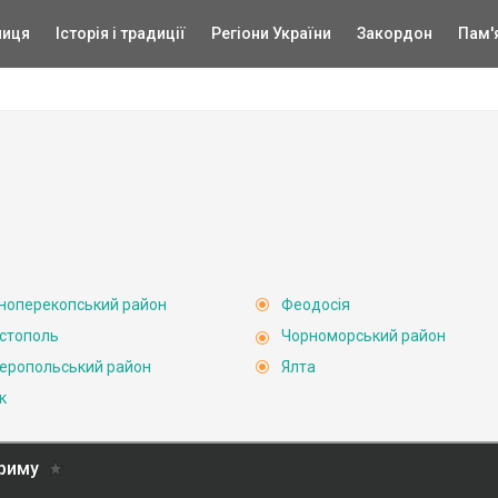
ниця
Історія і традиції
Регіони України
Закордон
Пам'
ноперекопський район
Феодосія
стополь
Чорноморський район
еропольський район
Ялта
к