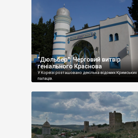
“Дюльбер”. Черговий витвір
геніального Краснова
У Кореїзі розташовано декілька відомих Кримських
палаців.