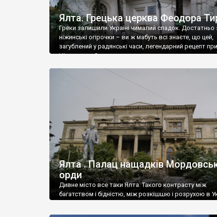
Ялта. Грецька церква Феодора Ти
Греки залишили Україні чималий спадок. Достатньо 
ніжинські огірочки – ви ж мабуть всі знаєте, що цей,
загублений у радянські часи, легендарний рецепт пр
Ніжин греки?
Ялта . Палац нащадків Мордовськ
орди
Дивне місто все таки Ялта. Такого контрасту між
багатством і бідністю, між розкішшю і розрухою в Ук
більше не знайдеш.