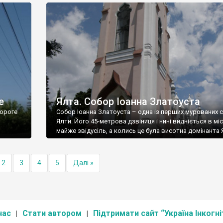
е
Ялта. Собор Іоанна Златоуста
ороге
Собор Іоанна Златоуста – одна із перших мурованих 
Ялти. Його 45-метрова дзвіниця і нині видніється в міс
майже звідусіль, а колись це була висотна домінанта 
2
3
4
5
Далі »
нас
Стати автором
Підтримати сайт “Україна Інкогні