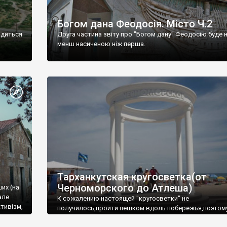
Богом дана Феодосія. Місто Ч.2
одиться
Друга частина звіту про "Богом дану" Феодосію буде 
менш насиченою ніж перша.
Тарханкутская кругосветка(от
Черноморского до Атлеша)
ших (на
але
К сожалению настоящей "кругосветки" не
тивізм,
получилось,пройти пешком вдоль побережья,поэтом
совершали радиальные вылазки из Оленевки.