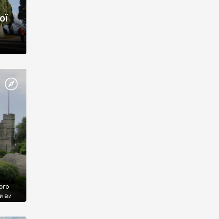
ої
ого
и ви