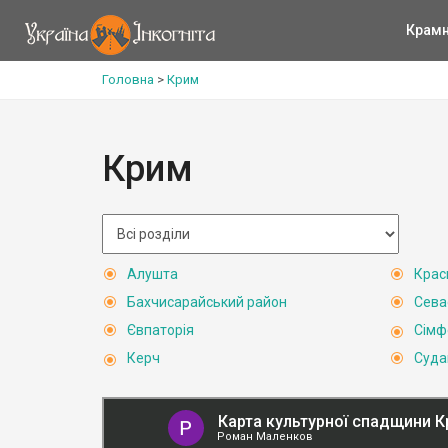
Крам
Головна
>
Крим
Крим
Алушта
Крас
Бахчисарайський район
Сева
Євпаторія
Сімф
Керч
Суда