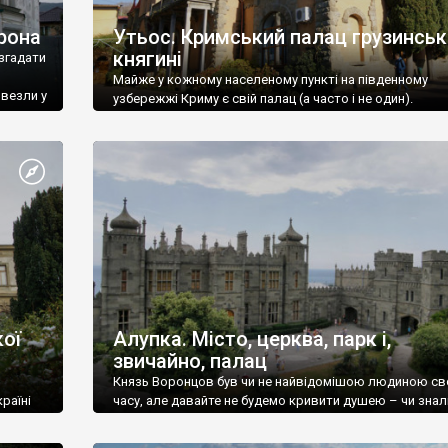
рона
Утьос. Кримський палац грузинськ
княгині
згадати
Майже у кожному населеному пункті на південному
ивезли у
узбережжі Криму є свій палац (а часто і не один).
ої
Алупка. Місто, церква, парк і,
звичайно, палац
Князь Воронцов був чи не найвідомішою людиною св
раїні
часу, але давайте не будемо кривити душею – чи знал
це прізвище до відвідин Алупки? Мабуть все таки ні.