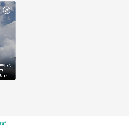
споруд
ті
Ялти.
та”