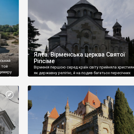
ефактів
називаються «повстяками» (postaki)…” “Вино. Крим
єкту
виробляє відмінне вино і його вдосталь: воно все ду
го».
легке біле і дуже […]
ти та
Ялта. Вірменська церква Святої
Ріпсіме
вський
 той
Вірменія першою серед країн світу прийняла христия
димиру
як державну релігію, й на подив багатьох пересічних
илю ІІ,
українців, які усіх кавказців вважають мусульманами,
 в
вірмени є відданими вірянами Христа