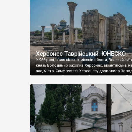
музею «Новгородський музей-заповідник» сотні арт
візантійської доби. Раритети викрадені з фондів об’
культурної спадщини ЮНЕСКО «Херсонеса Таврійсько
Офіційно – на виставку «Золото Візантії», але експер
влада в Україні вважають це лише […]
Херсонес Таврійський. ЮНЕСКО
У 988 році, після кількох місяців облоги, Великий киї
князь Володимир захопив Херсонес, візантійське, на
час, місто. Саме взяття Херсонесу дозволило Воло
диктувати свої умови візантійському імператору Вас
та одружитися з його дочкою Ганною. Цього ж року,
Херсонесі Володимир-язичник, став Василем-
християнином. А потім було Хрещення Русі. На честь
Херсонесу Таврійського названо місто […]