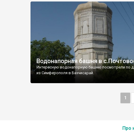
Водонапорная башня в с.Почтово
Интересную водонапорную башню посмотрели по д
из Симферополя в Бахчисарай.
1
Про 