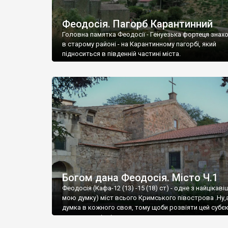
Феодосія. Пагорб Карантинний
Головна памятка Феодосії - Генуезька фортеця знах
в старому районі - на Карантинному пагорбі, який
підноситься в південній частині міста.
Богом дана Феодосія. Місто Ч.1
Феодосія (Кафа-12 (13) -15 (18) ст) - одне з найцікаві
мою думку) міст всього Кримського півострова .Ну,
думка в кожного своя, тому щоби розвіяти цей субєк
запрошую відвідати це