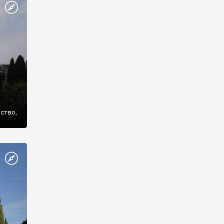
же
нство,