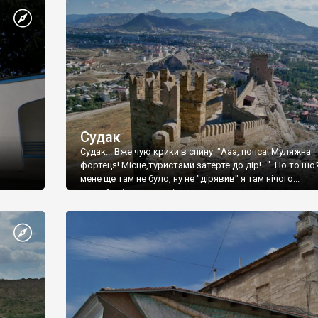
Судак
Судак... Вже чую крики в спину: "Ааа, попса! Муляжна
фортеця! Місце,туристами затерте до дір!..." Но то шо
мене ще там не було, ну не "дірявив" я там нічого...
принаймні до цього літа.