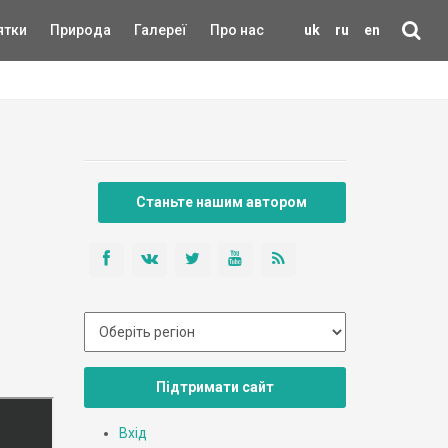
ятки
Природа
Галереї
Про нас
uk
ru
en
Станьте нашим автором
Підтримати сайт
Вхід