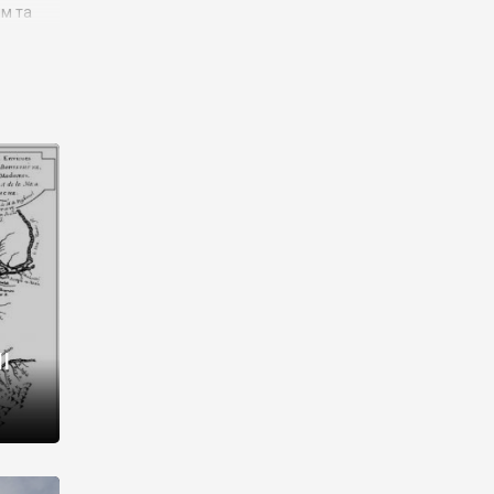
им та
ора і
є
го типу,
ей-
рний
ста:
 райони
від 2
I
і,
рукти,
 котрі