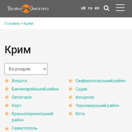
uk
ru
en
Головна
>
Крим
Крим
Алушта
Сімферопольський район
Бахчисарайський район
Судак
Євпаторія
Феодосія
Керч
Чорноморський район
Красноперекопський
Ялта
район
Севастополь