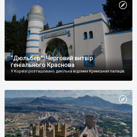
“Дюльбер”. Черговий витвір
геніального Краснова
У Кореїзі розташовано декілька відомих Кримських палаців.