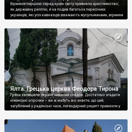
Вірменія першою серед країн світу прийняла християнство,
як державну релігію, й на подив багатьох пересічних
українців, які усіх кавказців вважають мусульманами, вірмени
є відданими вірянами Христа
Ялта. Грецька церква Феодора Тирона
Греки залишили Україні чималий спадок. Достатньо згадати
ніжинські огірочки – ви ж мабуть всі знаєте, що цей,
загублений у радянські часи, легендарний рецепт привезли у
Ніжин греки?