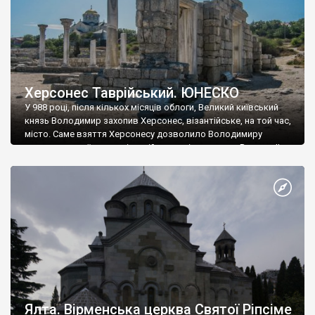
Херсонес Таврійський. ЮНЕСКО
У 988 році, після кількох місяців облоги, Великий київський
князь Володимир захопив Херсонес, візантійське, на той час,
місто. Саме взяття Херсонесу дозволило Володимиру
диктувати свої умови візантійському імператору Василю ІІ, та
одружитися з його дочкою Ганною. Цього ж року, в
Херсонесі Володимир-язичник, став Василем-християнином.
А потім було Хрещення Русі. На честь Херсонесу Таврійського
названо місто […]
Ялта. Вірменська церква Святої Ріпсіме