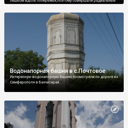
пешком вдоль побережья,поэтому совершали радиальные
вылазки из Оленевки.
Водонапорная башня в с.Почтовое
Интересную водонапорную башню посмотрели по дороге из
Симферополя в Бахчисарай.