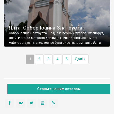
Ялта. Собор Іоанна Златоуста
Собор Іоанна Златоуста – одна із перших мурованих споруд
Ялти. Його 45-метрова дзвіниця і нині видніється в місті
майже звідусіль, а колись це була висотна домінанта Ялти.
1
2
3
4
5
Далі »
Станьте нашим автором