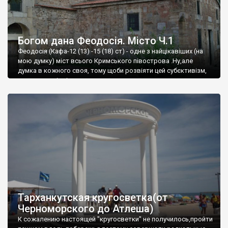
Богом дана Феодосія. Місто Ч.1
Феодосія (Кафа-12 (13) -15 (18) ст) - одне з найцікавіших (на
мою думку) міст всього Кримського півострова .Ну,але
думка в кожного своя, тому щоби розвіяти цей субєктивізм,
запрошую відвідати це
Тарханкутская кругосветка(от
Черноморского до Атлеша)
К сожалению настоящей "кругосветки" не получилось,пройти