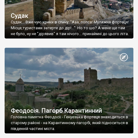
Судак
Судак... Вже чую крики в спину: "Ааа, попса! Муляжна фортеця!
Місце,туристами затерте до дір!..." Но то шо? А мене ще там
не було, ну не "дірявив" я там нічого... принаймні до цього літа.
Феодосія. Пагорб Карантинний
Головна памятка Феодосії - Генуезька фортеця знаходиться в
старому районі - на Карантинному пагорбі, який підноситься в
південній частині міста.