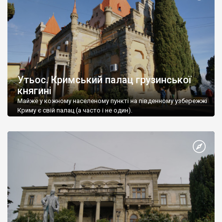
Утьос. Кримський палац грузинської
княгині
Майже у кожному населеному пункті на південному узбережжі
Криму є свій палац (а часто і не один).