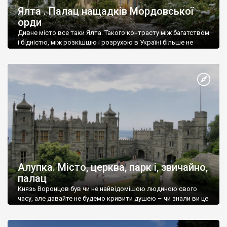
Ялта . Палац нащадків Мордовської
орди
Дивне місто все таки Ялта. Такого контрасту між багатством
і бідністю, між розкішшю і розрухою в Україні більше не
знайдеш.
Алупка. Місто, церква, парк і, звичайно,
палац
Князь Воронцов був чи не найвідомішою людиною свого
часу, але давайте не будемо кривити душею – чи знали ви це
прізвище до відвідин Алупки? Мабуть все таки ні.