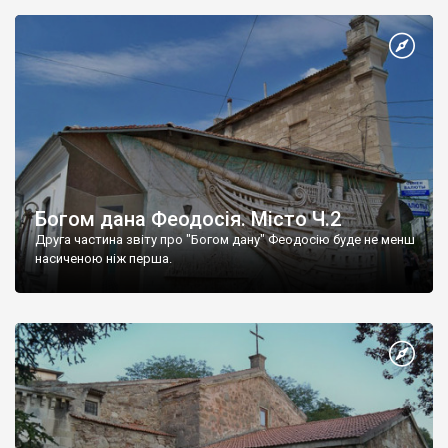
Богом дана Феодосія. Місто Ч.2
Друга частина звіту про "Богом дану" Феодосію буде не менш
насиченою ніж перша.