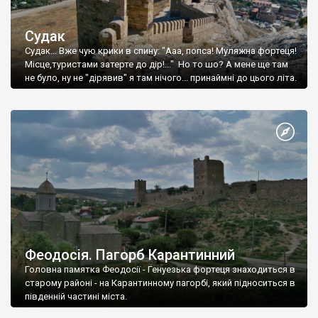
Судак
Судак... Вже чую крики в спину: "Ааа, попса! Муляжна фортеця!
Місце,туристами затерте до дір!..." Но то шо? А мене ще там
не було, ну не "дірявив" я там нічого... принаймні до цього літа.
Феодосія. Пагорб Карантинний
Головна памятка Феодосії - Генуезька фортеця знаходиться в
старому районі - на Карантинному пагорбі, який підноситься в
південній частині міста.