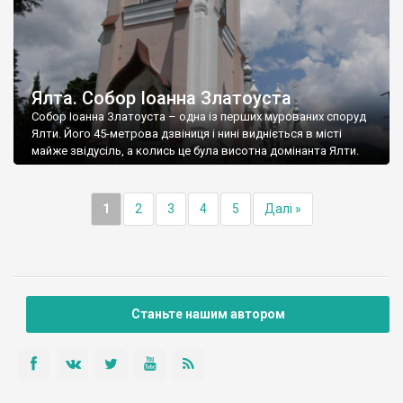
Ялта. Собор Іоанна Златоуста
Собор Іоанна Златоуста – одна із перших мурованих споруд
Ялти. Його 45-метрова дзвіниця і нині видніється в місті
майже звідусіль, а колись це була висотна домінанта Ялти.
1
2
3
4
5
Далі »
Станьте нашим автором