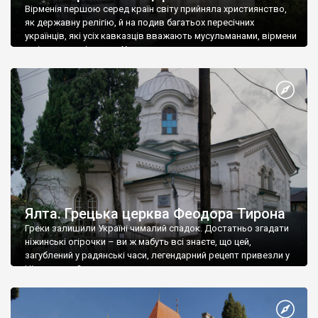
Вірменія першою серед країн світу прийняла християнство,
як державну релігію, й на подив багатьох пересічних
українців, які усіх кавказців вважають мусульманами, вірмени
є відданими вірянами Христа
Ялта. Грецька церква Феодора Тирона
Греки залишили Україні чималий спадок. Достатньо згадати
ніжинські огірочки – ви ж мабуть всі знаєте, що цей,
загублений у радянські часи, легендарний рецепт привезли у
Ніжин греки?