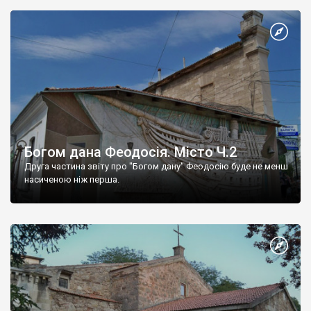
Богом дана Феодосія. Місто Ч.2
Друга частина звіту про "Богом дану" Феодосію буде не менш
насиченою ніж перша.