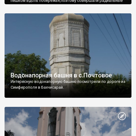
пешком вдоль побережья,поэтому совершали радиальные
вылазки из Оленевки.
Водонапорная башня в с.Почтовое
Интересную водонапорную башню посмотрели по дороге из
Симферополя в Бахчисарай.