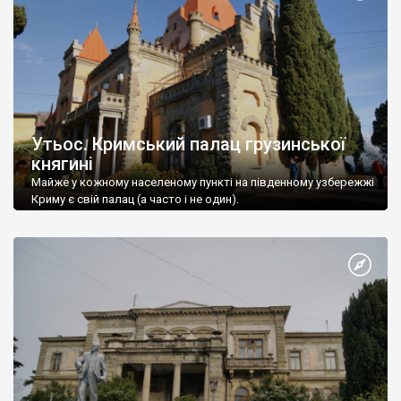
Утьос. Кримський палац грузинської
княгині
Майже у кожному населеному пункті на південному узбережжі
Криму є свій палац (а часто і не один).