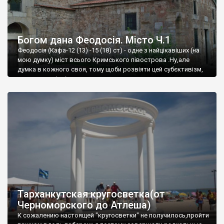
Богом дана Феодосія. Місто Ч.1
Феодосія (Кафа-12 (13) -15 (18) ст) - одне з найцікавіших (на
мою думку) міст всього Кримського півострова .Ну,але
думка в кожного своя, тому щоби розвіяти цей субєктивізм,
запрошую відвідати це
Тарханкутская кругосветка(от
Черноморского до Атлеша)
К сожалению настоящей "кругосветки" не получилось,пройти