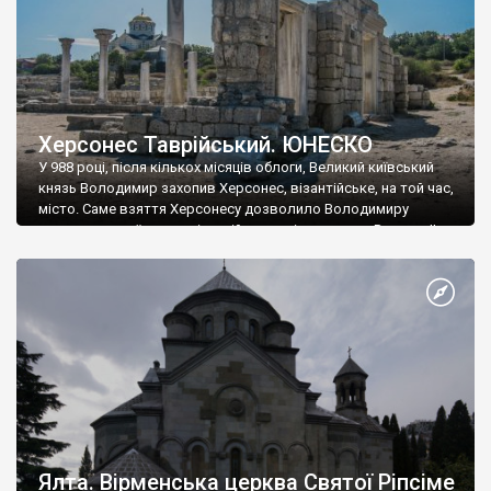
Херсонес Таврійський. ЮНЕСКО
У 988 році, після кількох місяців облоги, Великий київський
князь Володимир захопив Херсонес, візантійське, на той час,
місто. Саме взяття Херсонесу дозволило Володимиру
диктувати свої умови візантійському імператору Василю ІІ, та
одружитися з його дочкою Ганною. Цього ж року, в
Херсонесі Володимир-язичник, став Василем-християнином.
А потім було Хрещення Русі. На честь Херсонесу Таврійського
названо місто […]
Ялта. Вірменська церква Святої Ріпсіме