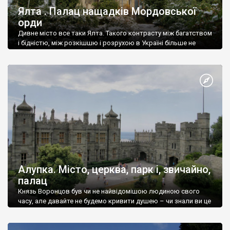
Ялта . Палац нащадків Мордовської
орди
Дивне місто все таки Ялта. Такого контрасту між багатством
і бідністю, між розкішшю і розрухою в Україні більше не
знайдеш.
Алупка. Місто, церква, парк і, звичайно,
палац
Князь Воронцов був чи не найвідомішою людиною свого
часу, але давайте не будемо кривити душею – чи знали ви це
прізвище до відвідин Алупки? Мабуть все таки ні.