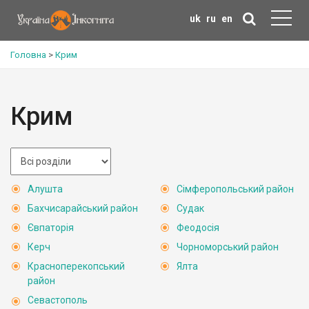
uk
ru
en
Головна
>
Крим
Крим
Алушта
Сімферопольський район
Бахчисарайський район
Судак
Євпаторія
Феодосія
Керч
Чорноморський район
Красноперекопський
Ялта
район
Севастополь