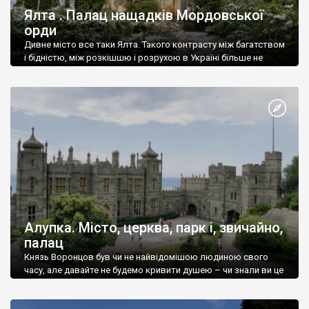
Ялта . Палац нащадків Мордовської
орди
Дивне місто все таки Ялта. Такого контрасту між багатством
і бідністю, між розкішшю і розрухою в Україні більше не
знайдеш.
Алупка. Місто, церква, парк і, звичайно,
палац
Князь Воронцов був чи не найвідомішою людиною свого
часу, але давайте не будемо кривити душею – чи знали ви це
прізвище до відвідин Алупки? Мабуть все таки ні.