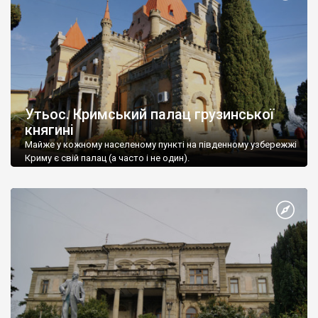
Утьос. Кримський палац грузинської
княгині
Майже у кожному населеному пункті на південному узбережжі
Криму є свій палац (а часто і не один).