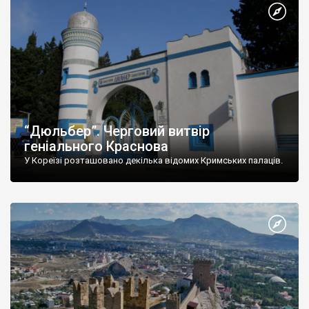
“Дюльбер”. Черговий витвір
геніального Краснова
У Кореїзі розташовано декілька відомих Кримських палаців.