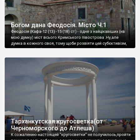
Богом дана Феодосія. Місто Ч.1
Феодосія (Кафа-12 (13) -15 (18) ст) - одне з найцікавіших (на
мою думку) міст всього Кримського півострова .Ну,але
думка в кожного своя, тому щоби розвіяти цей субєктивізм,
запрошую відвідати це
Тарханкутская кругосветка(от
Черноморского до Атлеша)
К сожалению настоящей "кругосветки" не получилось,пройти