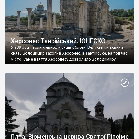
Херсонес Таврійський. ЮНЕСКО
У 988 році, після кількох місяців облоги, Великий київський
князь Володимир захопив Херсонес, візантійське, на той час,
місто. Саме взяття Херсонесу дозволило Володимиру
диктувати свої умови візантійському імператору Василю ІІ, та
одружитися з його дочкою Ганною. Цього ж року, в
Херсонесі Володимир-язичник, став Василем-християнином.
А потім було Хрещення Русі. На честь Херсонесу Таврійського
названо місто […]
Ялта. Вірменська церква Святої Ріпсіме