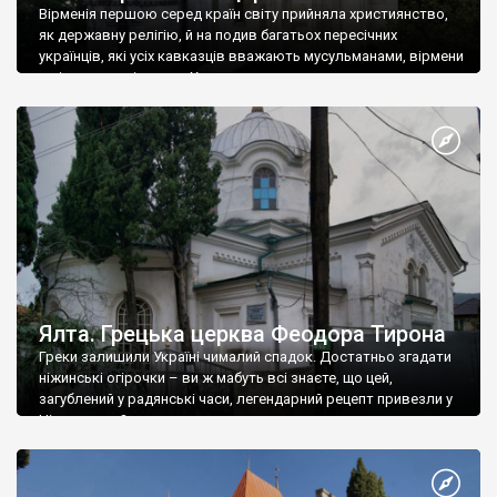
Вірменія першою серед країн світу прийняла християнство,
як державну релігію, й на подив багатьох пересічних
українців, які усіх кавказців вважають мусульманами, вірмени
є відданими вірянами Христа
Ялта. Грецька церква Феодора Тирона
Греки залишили Україні чималий спадок. Достатньо згадати
ніжинські огірочки – ви ж мабуть всі знаєте, що цей,
загублений у радянські часи, легендарний рецепт привезли у
Ніжин греки?