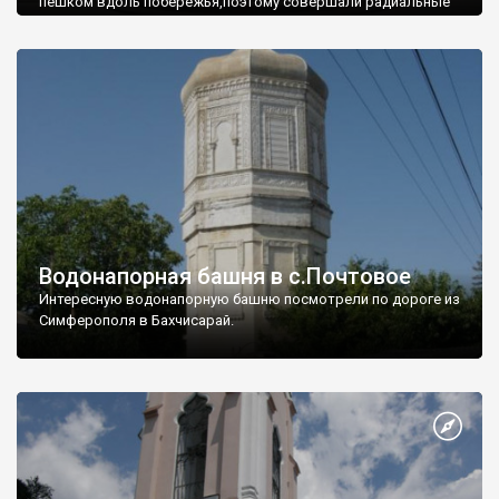
пешком вдоль побережья,поэтому совершали радиальные
вылазки из Оленевки.
Водонапорная башня в с.Почтовое
Интересную водонапорную башню посмотрели по дороге из
Симферополя в Бахчисарай.