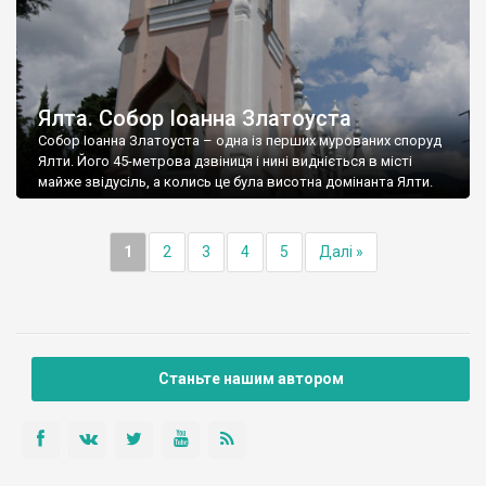
Ялта. Собор Іоанна Златоуста
Собор Іоанна Златоуста – одна із перших мурованих споруд
Ялти. Його 45-метрова дзвіниця і нині видніється в місті
майже звідусіль, а колись це була висотна домінанта Ялти.
1
2
3
4
5
Далі »
Станьте нашим автором