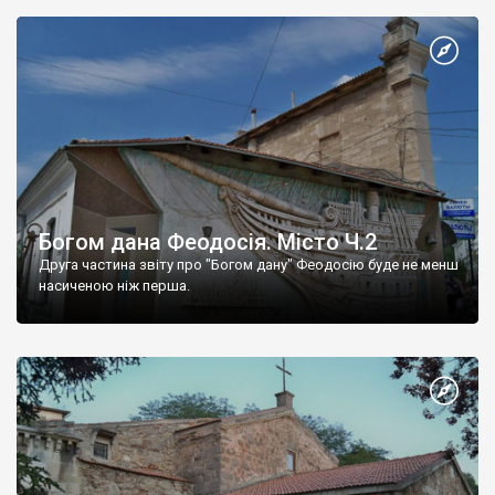
Богом дана Феодосія. Місто Ч.2
Друга частина звіту про "Богом дану" Феодосію буде не менш
насиченою ніж перша.