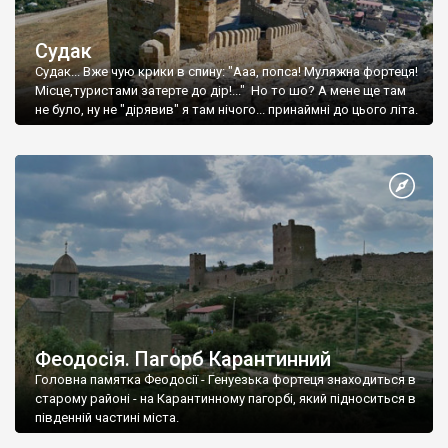
Судак
Судак... Вже чую крики в спину: "Ааа, попса! Муляжна фортеця!
Місце,туристами затерте до дір!..." Но то шо? А мене ще там
не було, ну не "дірявив" я там нічого... принаймні до цього літа.
Феодосія. Пагорб Карантинний
Головна памятка Феодосії - Генуезька фортеця знаходиться в
старому районі - на Карантинному пагорбі, який підноситься в
південній частині міста.