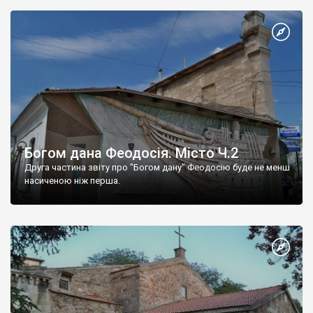
Богом дана Феодосія. Місто Ч.2
Друга частина звіту про "Богом дану" Феодосію буде не менш
насиченою ніж перша.