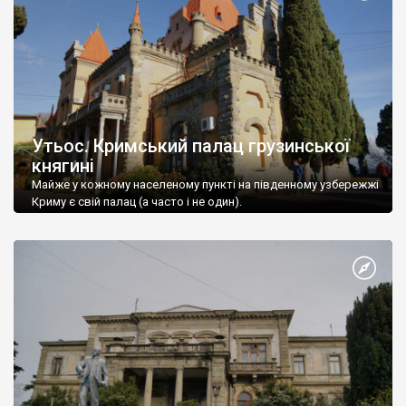
Утьос. Кримський палац грузинської
княгині
Майже у кожному населеному пункті на південному узбережжі
Криму є свій палац (а часто і не один).