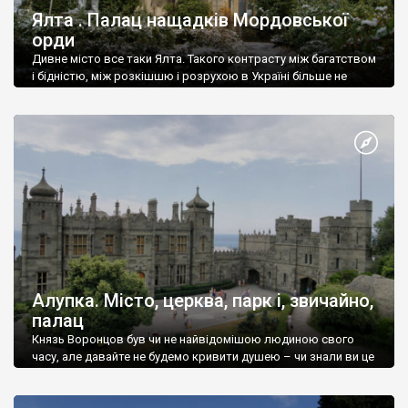
Ялта . Палац нащадків Мордовської
орди
Дивне місто все таки Ялта. Такого контрасту між багатством
і бідністю, між розкішшю і розрухою в Україні більше не
знайдеш.
Алупка. Місто, церква, парк і, звичайно,
палац
Князь Воронцов був чи не найвідомішою людиною свого
часу, але давайте не будемо кривити душею – чи знали ви це
прізвище до відвідин Алупки? Мабуть все таки ні.