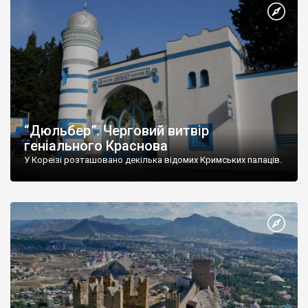
“Дюльбер”. Черговий витвір
геніального Краснова
У Кореїзі розташовано декілька відомих Кримських палаців.