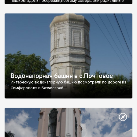
пешком вдоль побережья,поэтому совершали радиальные
вылазки из Оленевки.
Водонапорная башня в с.Почтовое
Интересную водонапорную башню посмотрели по дороге из
Симферополя в Бахчисарай.