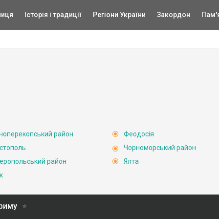
ниця
Історія і традиції
Регіони України
Закордон
Пам'
ноперекопський район
Феодосія
стополь
Чорноморський район
еропольський район
Ялта
к