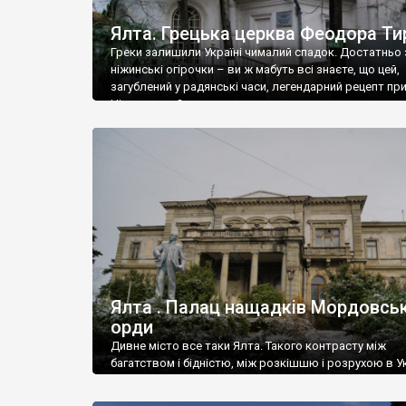
Ялта. Грецька церква Феодора Ти
Греки залишили Україні чималий спадок. Достатньо 
ніжинські огірочки – ви ж мабуть всі знаєте, що цей,
загублений у радянські часи, легендарний рецепт пр
Ніжин греки?
Ялта . Палац нащадків Мордовськ
орди
Дивне місто все таки Ялта. Такого контрасту між
багатством і бідністю, між розкішшю і розрухою в Ук
більше не знайдеш.