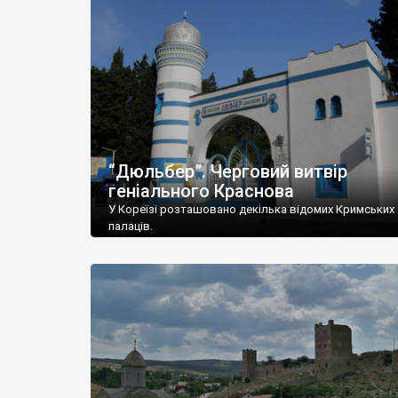
“Дюльбер”. Черговий витвір
геніального Краснова
У Кореїзі розташовано декілька відомих Кримських
палаців.