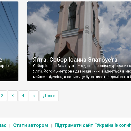
е
Ялта. Собор Іоанна Златоуста
ороге
Собор Іоанна Златоуста – одна із перших мурованих 
Ялти. Його 45-метрова дзвіниця і нині видніється в міс
майже звідусіль, а колись це була висотна домінанта 
2
3
4
5
Далі »
нас
Стати автором
Підтримати сайт “Україна Інкогні