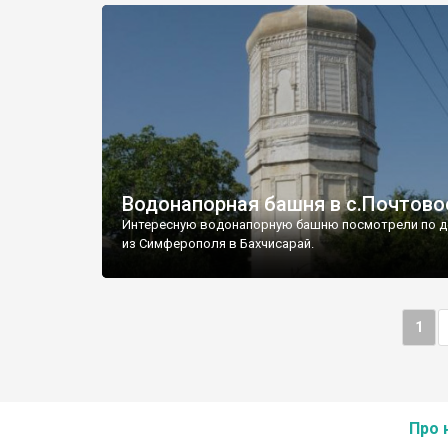
Водонапорная башня в с.Почтово
Интересную водонапорную башню посмотрели по д
из Симферополя в Бахчисарай.
1
Про 