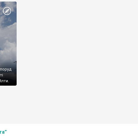
споруд
ті
Ялти.
та”