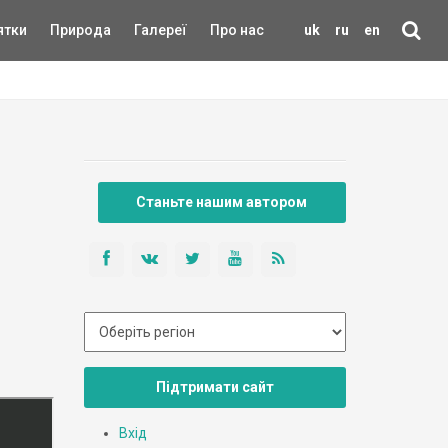
ятки
Природа
Галереї
Про нас
uk
ru
en
Станьте нашим автором
Підтримати сайт
Вхід