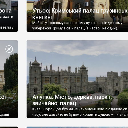
рона
Утьос. Кримський палац грузинськ
княгині
згадати
Майже у кожному населеному пункті на південному
ивезли у
узбережжі Криму є свій палац (а часто і не один).
ої
Алупка. Місто, церква, парк і,
звичайно, палац
Князь Воронцов був чи не найвідомішою людиною св
раїні
часу, але давайте не будемо кривити душею – чи знал
це прізвище до відвідин Алупки? Мабуть все таки ні.