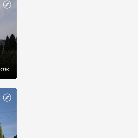
же
нство,