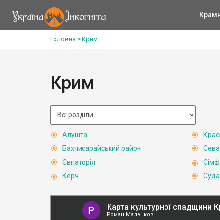
Крам
Головна
>
Крим
Крим
Алушта
Крас
Бахчисарайський район
Сева
Євпаторія
Сімф
Керч
Суда