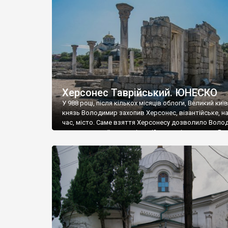
музею «Новгородський музей-заповідник» сотні арт
візантійської доби. Раритети викрадені з фондів об’
культурної спадщини ЮНЕСКО «Херсонеса Таврійсько
Офіційно – на виставку «Золото Візантії», але експер
влада в Україні вважають це лише […]
Херсонес Таврійський. ЮНЕСКО
У 988 році, після кількох місяців облоги, Великий киї
князь Володимир захопив Херсонес, візантійське, на
час, місто. Саме взяття Херсонесу дозволило Воло
диктувати свої умови візантійському імператору Вас
та одружитися з його дочкою Ганною. Цього ж року,
Херсонесі Володимир-язичник, став Василем-
християнином. А потім було Хрещення Русі. На честь
Херсонесу Таврійського названо місто […]