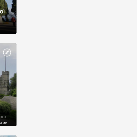
ої
ого
и ви