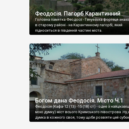
Феодосія. Пагорб Карантинний
Головна памятка Феодосії - Генуезька фортеця знах
в старому районі - на Карантинному пагорбі, який
підноситься в південній частині міста.
Богом дана Феодосія. Місто Ч.1
Феодосія (Кафа-12 (13) -15 (18) ст) - одне з найцікаві
мою думку) міст всього Кримського півострова .Ну,
думка в кожного своя, тому щоби розвіяти цей субєк
запрошую відвідати це