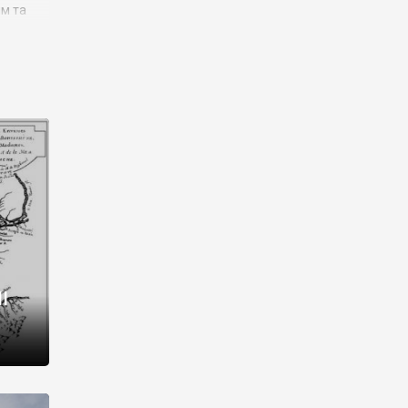
им та
ора і
є
го типу,
ей-
рний
ста:
 райони
від 2
I
і,
рукти,
 котрі