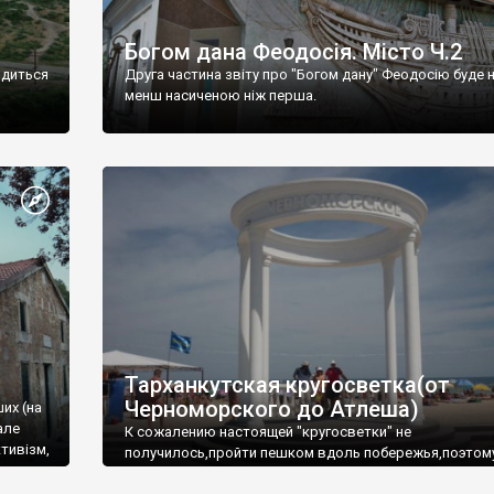
Богом дана Феодосія. Місто Ч.2
одиться
Друга частина звіту про "Богом дану" Феодосію буде 
менш насиченою ніж перша.
Тарханкутская кругосветка(от
Черноморского до Атлеша)
ших (на
але
К сожалению настоящей "кругосветки" не
тивізм,
получилось,пройти пешком вдоль побережья,поэтом
совершали радиальные вылазки из Оленевки.