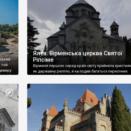
ефактів
називаються «повстяками» (postaki)…” “Вино. Крим
єкту
виробляє відмінне вино і його вдосталь: воно все ду
го».
легке біле і дуже […]
ти та
Ялта. Вірменська церква Святої
Ріпсіме
вський
 той
Вірменія першою серед країн світу прийняла христия
димиру
як державну релігію, й на подив багатьох пересічних
илю ІІ,
українців, які усіх кавказців вважають мусульманами,
 в
вірмени є відданими вірянами Христа