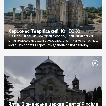
Херсонес Таврійський. ЮНЕСКО
У 988 році, після кількох місяців облоги, Великий київський
князь Володимир захопив Херсонес, візантійське, на той час,
місто. Саме взяття Херсонесу дозволило Володимиру
диктувати свої умови візантійському імператору Василю ІІ, та
одружитися з його дочкою Ганною. Цього ж року, в
Херсонесі Володимир-язичник, став Василем-християнином.
А потім було Хрещення Русі. На честь Херсонесу Таврійського
названо місто […]
Ялта. Вірменська церква Святої Ріпсіме