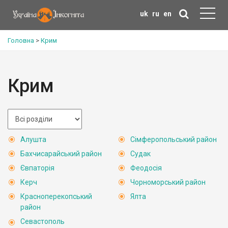
uk
ru
en
Головна
>
Крим
Крим
Алушта
Сімферопольський район
Бахчисарайський район
Судак
Євпаторія
Феодосія
Керч
Чорноморський район
Красноперекопський
Ялта
район
Севастополь