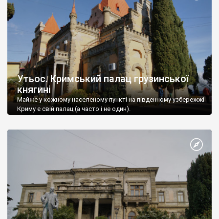
Утьос. Кримський палац грузинської
княгині
Майже у кожному населеному пункті на південному узбережжі
Криму є свій палац (а часто і не один).