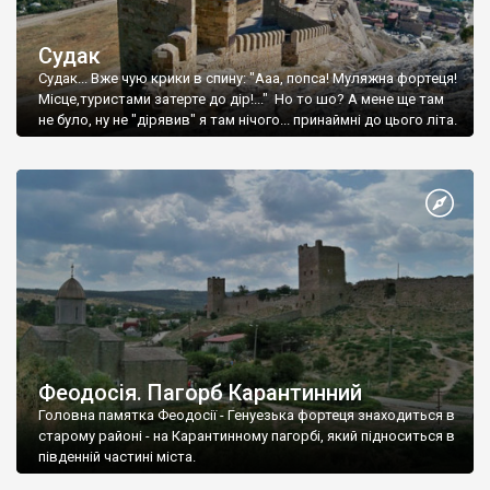
Судак
Судак... Вже чую крики в спину: "Ааа, попса! Муляжна фортеця!
Місце,туристами затерте до дір!..." Но то шо? А мене ще там
не було, ну не "дірявив" я там нічого... принаймні до цього літа.
Феодосія. Пагорб Карантинний
Головна памятка Феодосії - Генуезька фортеця знаходиться в
старому районі - на Карантинному пагорбі, який підноситься в
південній частині міста.