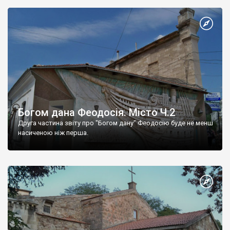
Богом дана Феодосія. Місто Ч.2
Друга частина звіту про "Богом дану" Феодосію буде не менш
насиченою ніж перша.