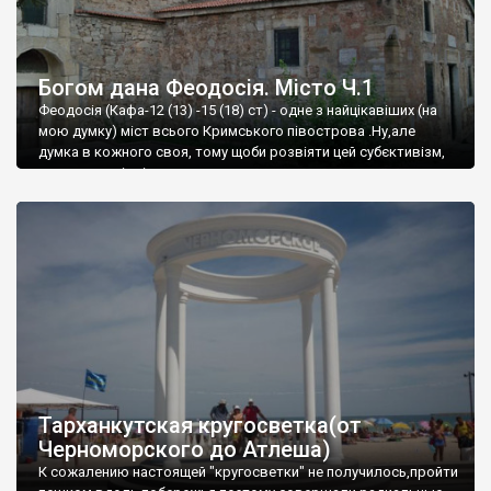
Богом дана Феодосія. Місто Ч.1
Феодосія (Кафа-12 (13) -15 (18) ст) - одне з найцікавіших (на
мою думку) міст всього Кримського півострова .Ну,але
думка в кожного своя, тому щоби розвіяти цей субєктивізм,
запрошую відвідати це
Тарханкутская кругосветка(от
Черноморского до Атлеша)
К сожалению настоящей "кругосветки" не получилось,пройти