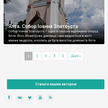
Ялта. Собор Іоанна Златоуста
Собор Іоанна Златоуста – одна із перших мурованих споруд
Ялти. Його 45-метрова дзвіниця і нині видніється в місті
майже звідусіль, а колись це була висотна домінанта Ялти.
1
2
3
4
5
Далі »
Станьте нашим автором