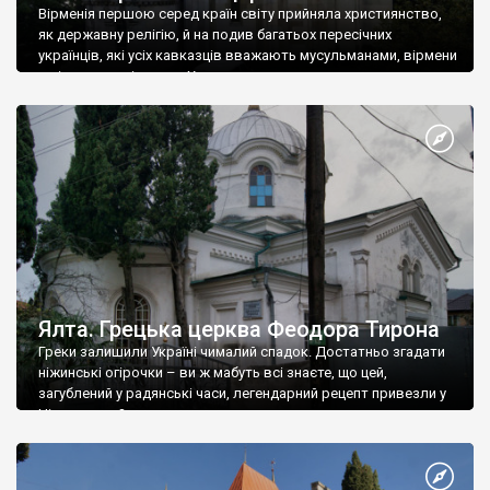
Вірменія першою серед країн світу прийняла християнство,
як державну релігію, й на подив багатьох пересічних
українців, які усіх кавказців вважають мусульманами, вірмени
є відданими вірянами Христа
Ялта. Грецька церква Феодора Тирона
Греки залишили Україні чималий спадок. Достатньо згадати
ніжинські огірочки – ви ж мабуть всі знаєте, що цей,
загублений у радянські часи, легендарний рецепт привезли у
Ніжин греки?