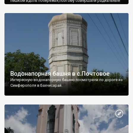
пешком вдоль побережья,поэтому совершали радиальные
вылазки из Оленевки.
Водонапорная башня в с.Почтовое
Интересную водонапорную башню посмотрели по дороге из
Симферополя в Бахчисарай.