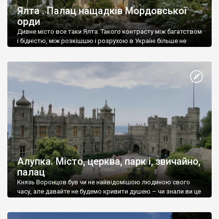
Ялта . Палац нащадків Мордовської
орди
Дивне місто все таки Ялта. Такого контрасту між багатством
і бідністю, між розкішшю і розрухою в Україні більше не
знайдеш.
Алупка. Місто, церква, парк і, звичайно,
палац
Князь Воронцов був чи не найвідомішою людиною свого
часу, але давайте не будемо кривити душею – чи знали ви це
прізвище до відвідин Алупки? Мабуть все таки ні.