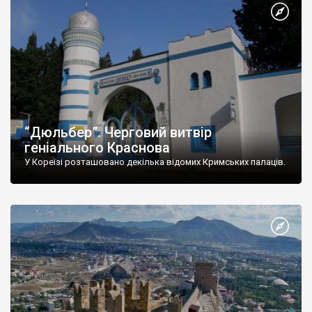
“Дюльбер”. Черговий витвір
геніального Краснова
У Кореїзі розташовано декілька відомих Кримських палаців.