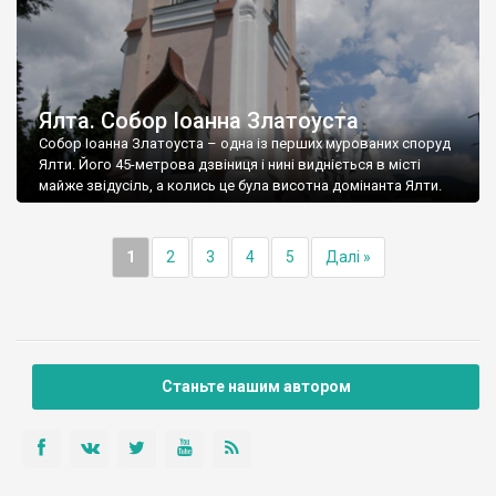
Ялта. Собор Іоанна Златоуста
Собор Іоанна Златоуста – одна із перших мурованих споруд
Ялти. Його 45-метрова дзвіниця і нині видніється в місті
майже звідусіль, а колись це була висотна домінанта Ялти.
1
2
3
4
5
Далі »
Станьте нашим автором