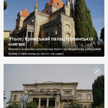
Утьос. Кримський палац грузинської
княгині
Майже у кожному населеному пункті на південному узбережжі
Криму є свій палац (а часто і не один).