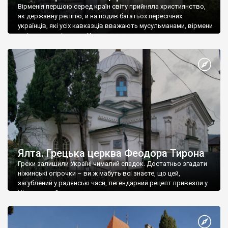
Вірменія першою серед країн світу прийняла християнство,
як державну релігію, й на подив багатьох пересічних
українців, які усіх кавказців вважають мусульманами, вірмени
є відданими вірянами Христа
Ялта. Грецька церква Феодора Тирона
Греки залишили Україні чималий спадок. Достатньо згадати
ніжинські огірочки – ви ж мабуть всі знаєте, що цей,
загублений у радянські часи, легендарний рецепт привезли у
Ніжин греки?