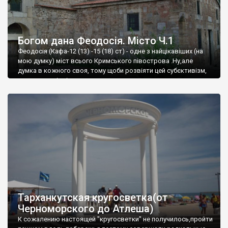
Богом дана Феодосія. Місто Ч.1
Феодосія (Кафа-12 (13) -15 (18) ст) - одне з найцікавіших (на
мою думку) міст всього Кримського півострова .Ну,але
думка в кожного своя, тому щоби розвіяти цей субєктивізм,
запрошую відвідати це
Тарханкутская кругосветка(от
Черноморского до Атлеша)
К сожалению настоящей "кругосветки" не получилось,пройти