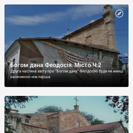
Богом дана Феодосія. Місто Ч.2
Друга частина звіту про "Богом дану" Феодосію буде не менш
насиченою ніж перша.