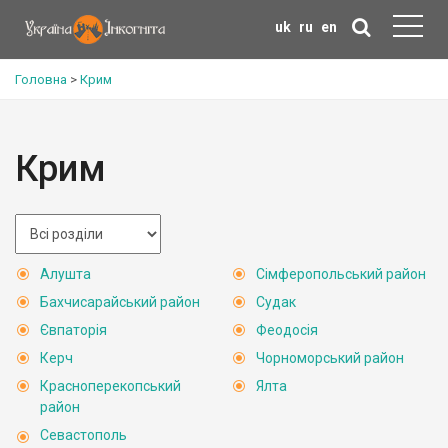
uk
ru
en
Головна
>
Крим
Крим
Алушта
Сімферопольський район
Бахчисарайський район
Судак
Євпаторія
Феодосія
Керч
Чорноморський район
Красноперекопський
Ялта
район
Севастополь