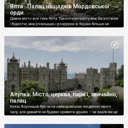
Ялта . Палац нащадків Мордовської
орди
Дивне місто все таки Ялта. Такого контрасту між багатством
і бідністю, між розкішшю і розрухою в Україні більше не
знайдеш.
Алупка. Місто, церква, парк і, звичайно,
палац
Князь Воронцов був чи не найвідомішою людиною свого
часу, але давайте не будемо кривити душею – чи знали ви це
прізвище до відвідин Алупки? Мабуть все таки ні.