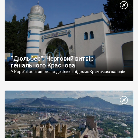
“Дюльбер”. Черговий витвір
геніального Краснова
У Кореїзі розташовано декілька відомих Кримських палаців.