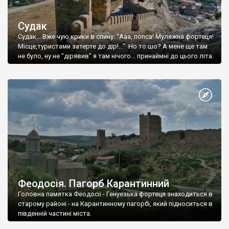
Судак
Судак... Вже чую крики в спину: "Ааа, попса! Муляжна фортеця!
Місце,туристами затерте до дір!..." Но то шо? А мене ще там
не було, ну не "дірявив" я там нічого... принаймні до цього літа.
Феодосія. Пагорб Карантинний
Головна памятка Феодосії - Генуезька фортеця знаходиться в
старому районі - на Карантинному пагорбі, який підноситься в
південній частині міста.