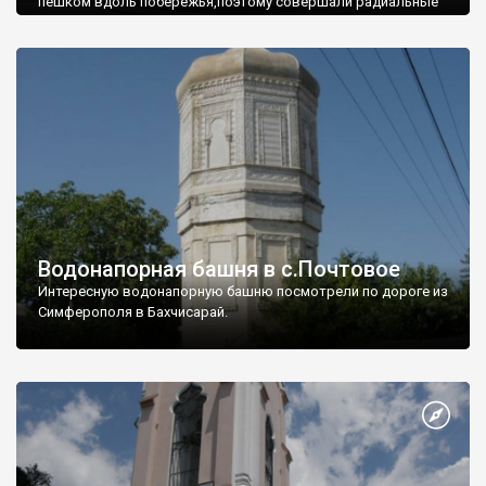
пешком вдоль побережья,поэтому совершали радиальные
вылазки из Оленевки.
Водонапорная башня в с.Почтовое
Интересную водонапорную башню посмотрели по дороге из
Симферополя в Бахчисарай.