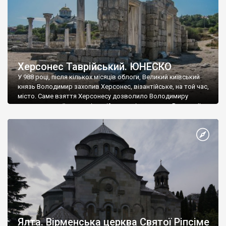
Херсонес Таврійський. ЮНЕСКО
У 988 році, після кількох місяців облоги, Великий київський
князь Володимир захопив Херсонес, візантійське, на той час,
місто. Саме взяття Херсонесу дозволило Володимиру
диктувати свої умови візантійському імператору Василю ІІ, та
одружитися з його дочкою Ганною. Цього ж року, в
Херсонесі Володимир-язичник, став Василем-християнином.
А потім було Хрещення Русі. На честь Херсонесу Таврійського
названо місто […]
Ялта. Вірменська церква Святої Ріпсіме