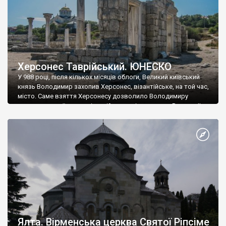
Херсонес Таврійський. ЮНЕСКО
У 988 році, після кількох місяців облоги, Великий київський
князь Володимир захопив Херсонес, візантійське, на той час,
місто. Саме взяття Херсонесу дозволило Володимиру
диктувати свої умови візантійському імператору Василю ІІ, та
одружитися з його дочкою Ганною. Цього ж року, в
Херсонесі Володимир-язичник, став Василем-християнином.
А потім було Хрещення Русі. На честь Херсонесу Таврійського
названо місто […]
Ялта. Вірменська церква Святої Ріпсіме