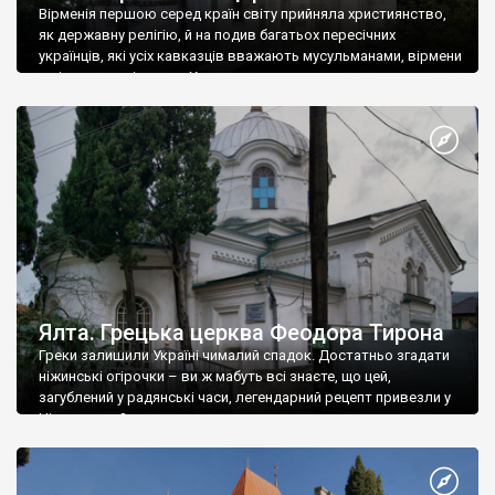
Вірменія першою серед країн світу прийняла християнство,
як державну релігію, й на подив багатьох пересічних
українців, які усіх кавказців вважають мусульманами, вірмени
є відданими вірянами Христа
Ялта. Грецька церква Феодора Тирона
Греки залишили Україні чималий спадок. Достатньо згадати
ніжинські огірочки – ви ж мабуть всі знаєте, що цей,
загублений у радянські часи, легендарний рецепт привезли у
Ніжин греки?