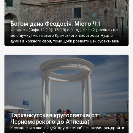
Богом дана Феодосія. Місто Ч.1
Феодосія (Кафа-12 (13) -15 (18) ст) - одне з найцікавіших (на
мою думку) міст всього Кримського півострова .Ну,але
думка в кожного своя, тому щоби розвіяти цей субєктивізм,
запрошую відвідати це
Тарханкутская кругосветка(от
Черноморского до Атлеша)
К сожалению настоящей "кругосветки" не получилось,пройти