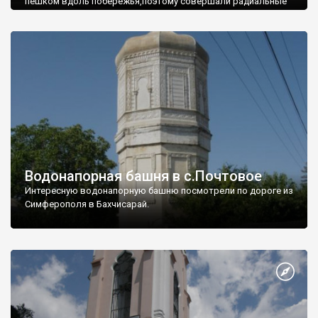
пешком вдоль побережья,поэтому совершали радиальные
вылазки из Оленевки.
Водонапорная башня в с.Почтовое
Интересную водонапорную башню посмотрели по дороге из
Симферополя в Бахчисарай.