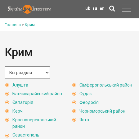
uk
ru
en
Головна
>
Крим
Крим
Алушта
Сімферопольський район
Бахчисарайський район
Судак
Євпаторія
Феодосія
Керч
Чорноморський район
Красноперекопський
Ялта
район
Севастополь