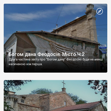
Богом дана Феодосія. Місто Ч.2
Друга частина звіту про "Богом дану" Феодосію буде не менш
насиченою ніж перша.