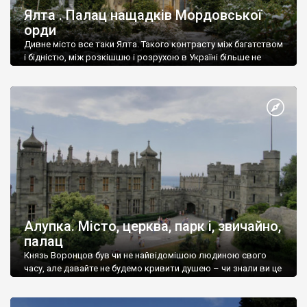
Ялта . Палац нащадків Мордовської
орди
Дивне місто все таки Ялта. Такого контрасту між багатством
і бідністю, між розкішшю і розрухою в Україні більше не
знайдеш.
Алупка. Місто, церква, парк і, звичайно,
палац
Князь Воронцов був чи не найвідомішою людиною свого
часу, але давайте не будемо кривити душею – чи знали ви це
прізвище до відвідин Алупки? Мабуть все таки ні.