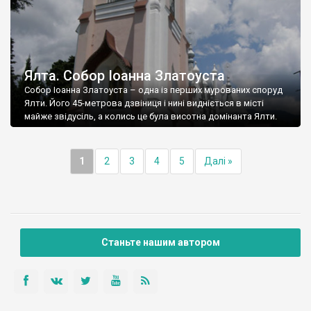
Ялта. Собор Іоанна Златоуста
Собор Іоанна Златоуста – одна із перших мурованих споруд
Ялти. Його 45-метрова дзвіниця і нині видніється в місті
майже звідусіль, а колись це була висотна домінанта Ялти.
1
2
3
4
5
Далі »
Станьте нашим автором