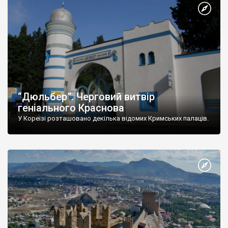
“Дюльбер”. Черговий витвір
геніального Краснова
У Кореїзі розташовано декілька відомих Кримських палаців.