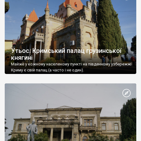
Утьос. Кримський палац грузинської
княгині
Майже у кожному населеному пункті на південному узбережжі
Криму є свій палац (а часто і не один).