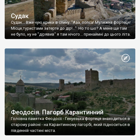
Судак
Судак... Вже чую крики в спину: "Ааа, попса! Муляжна фортеця!
Місце,туристами затерте до дір!..." Но то шо? А мене ще там
не було, ну не "дірявив" я там нічого... принаймні до цього літа.
Феодосія. Пагорб Карантинний
Головна памятка Феодосії - Генуезька фортеця знаходиться в
старому районі - на Карантинному пагорбі, який підноситься в
південній частині міста.