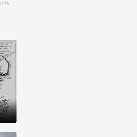
им та
ора і
є
го типу,
ей-
рний
ста:
 райони
від 2
I
і,
рукти,
 котрі