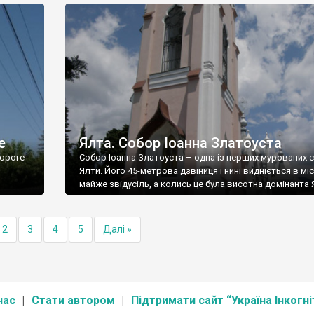
е
Ялта. Собор Іоанна Златоуста
ороге
Собор Іоанна Златоуста – одна із перших мурованих 
Ялти. Його 45-метрова дзвіниця і нині видніється в міс
майже звідусіль, а колись це була висотна домінанта 
2
3
4
5
Далі »
нас
Стати автором
Підтримати сайт “Україна Інкогні