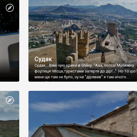
Судак
Судак... Вже чую крики в спину: "Ааа, попса! Муляжна
фортеця! Місце,туристами затерте до дір!..." Но то шо
мене ще там не було, ну не "дірявив" я там нічого...
принаймні до цього літа.