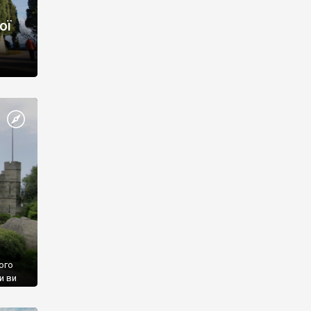
ої
ого
и ви