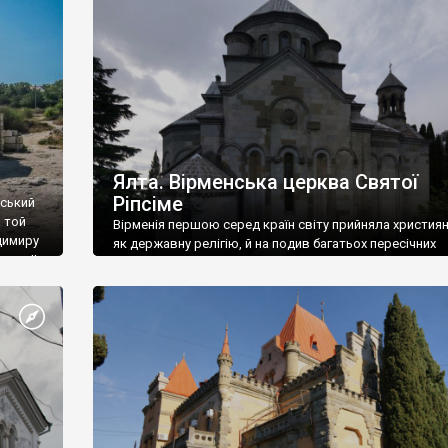
ефактів
називаються «повстяками» (postaki)…” “Вино. Крим
єкту
виробляє відмінне вино і його вдосталь: воно все ду
го».
легке біле і дуже […]
ти та
Ялта. Вірменська церква Святої
Ріпсіме
вський
 той
Вірменія першою серед країн світу прийняла христия
димиру
як державну релігію, й на подив багатьох пересічних
илю ІІ,
українців, які усіх кавказців вважають мусульманами,
 в
вірмени є відданими вірянами Христа