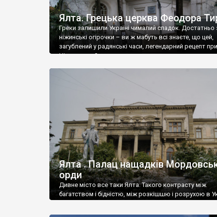
Ялта. Грецька церква Феодора Ти
Греки залишили Україні чималий спадок. Достатньо 
ніжинські огірочки – ви ж мабуть всі знаєте, що цей,
загублений у радянські часи, легендарний рецепт пр
Ніжин греки?
Ялта . Палац нащадків Мордовськ
орди
Дивне місто все таки Ялта. Такого контрасту між
багатством і бідністю, між розкішшю і розрухою в Ук
більше не знайдеш.