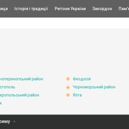
ниця
Історія і традиції
Регіони України
Закордон
Пам'
ноперекопський район
Феодосія
стополь
Чорноморський район
еропольський район
Ялта
к