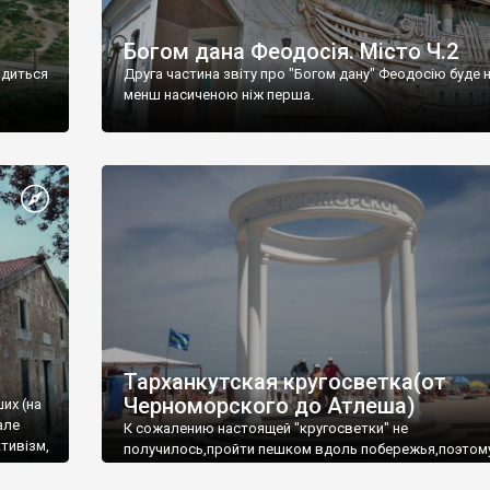
Богом дана Феодосія. Місто Ч.2
одиться
Друга частина звіту про "Богом дану" Феодосію буде 
менш насиченою ніж перша.
Тарханкутская кругосветка(от
Черноморского до Атлеша)
ших (на
але
К сожалению настоящей "кругосветки" не
тивізм,
получилось,пройти пешком вдоль побережья,поэтом
совершали радиальные вылазки из Оленевки.