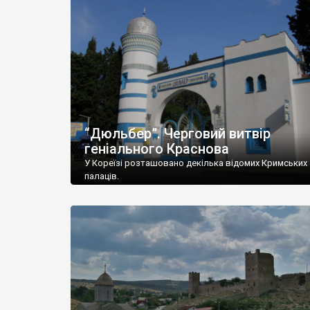
“Дюльбер”. Черговий витвір
геніального Краснова
У Кореїзі розташовано декілька відомих Кримських
палаців.