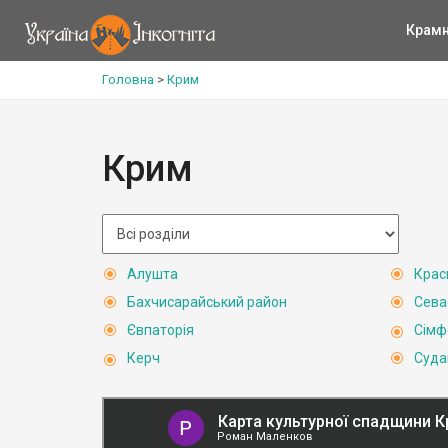
Крам
Головна
>
Крим
Крим
Алушта
Крас
Бахчисарайський район
Сева
Євпаторія
Сімф
Керч
Суда