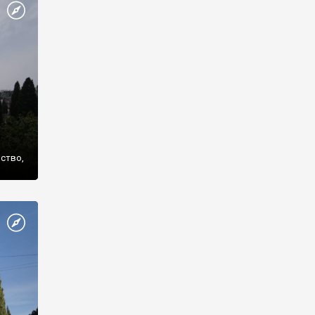
же
нство,