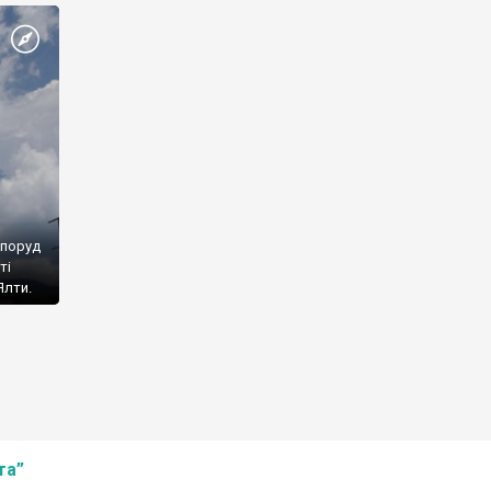
споруд
ті
Ялти.
та”