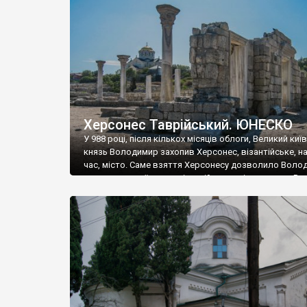
музею «Новгородський музей-заповідник» сотні арт
візантійської доби. Раритети викрадені з фондів об’
культурної спадщини ЮНЕСКО «Херсонеса Таврійсько
Офіційно – на виставку «Золото Візантії», але експер
влада в Україні вважають це лише […]
Херсонес Таврійський. ЮНЕСКО
У 988 році, після кількох місяців облоги, Великий киї
князь Володимир захопив Херсонес, візантійське, на
час, місто. Саме взяття Херсонесу дозволило Воло
диктувати свої умови візантійському імператору Вас
та одружитися з його дочкою Ганною. Цього ж року,
Херсонесі Володимир-язичник, став Василем-
християнином. А потім було Хрещення Русі. На честь
Херсонесу Таврійського названо місто […]