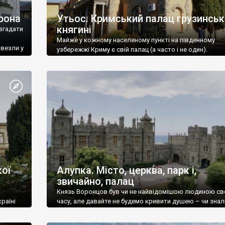
рона
Утьос. Кримський палац грузинськ
княгині
згадати
Майже у кожному населеному пункті на південному
ивезли у
узбережжі Криму є свій палац (а часто і не один).
ої
Алупка. Місто, церква, парк і,
звичайно, палац
Князь Воронцов був чи не найвідомішою людиною св
раїні
часу, але давайте не будемо кривити душею – чи знал
це прізвище до відвідин Алупки? Мабуть все таки ні.