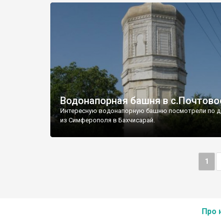
Водонапорная башня в с.Почтово
Интересную водонапорную башню посмотрели по д
из Симферополя в Бахчисарай.
1
Про 