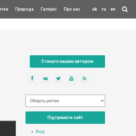
ятки
Природа
Галереї
Про нас
uk
ru
en
Станьте нашим автором
Підтримати сайт
Вхід