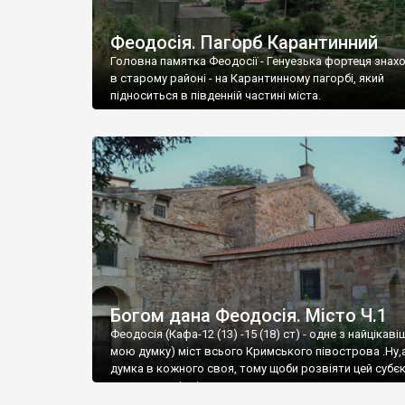
Феодосія. Пагорб Карантинний
Головна памятка Феодосії - Генуезька фортеця знах
в старому районі - на Карантинному пагорбі, який
підноситься в південній частині міста.
Богом дана Феодосія. Місто Ч.1
Феодосія (Кафа-12 (13) -15 (18) ст) - одне з найцікаві
мою думку) міст всього Кримського півострова .Ну,
думка в кожного своя, тому щоби розвіяти цей субєк
запрошую відвідати це