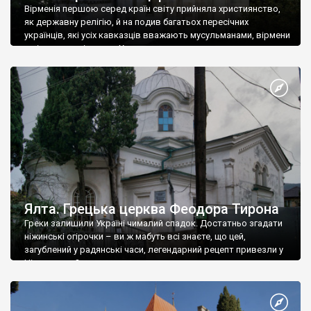
Вірменія першою серед країн світу прийняла християнство,
як державну релігію, й на подив багатьох пересічних
українців, які усіх кавказців вважають мусульманами, вірмени
є відданими вірянами Христа
Ялта. Грецька церква Феодора Тирона
Греки залишили Україні чималий спадок. Достатньо згадати
ніжинські огірочки – ви ж мабуть всі знаєте, що цей,
загублений у радянські часи, легендарний рецепт привезли у
Ніжин греки?