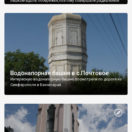
пешком вдоль побережья,поэтому совершали радиальные
вылазки из Оленевки.
Водонапорная башня в с.Почтовое
Интересную водонапорную башню посмотрели по дороге из
Симферополя в Бахчисарай.