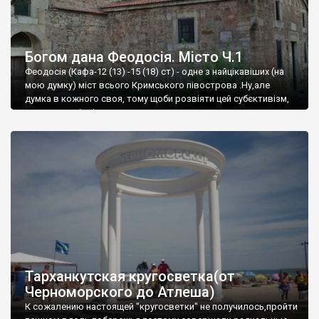
Богом дана Феодосія. Місто Ч.1
Феодосія (Кафа-12 (13) -15 (18) ст) - одне з найцікавіших (на
мою думку) міст всього Кримського півострова .Ну,але
думка в кожного своя, тому щоби розвіяти цей субєктивізм,
запрошую відвідати це
Тарханкутская кругосветка(от
Черноморского до Атлеша)
К сожалению настоящей "кругосветки" не получилось,пройти