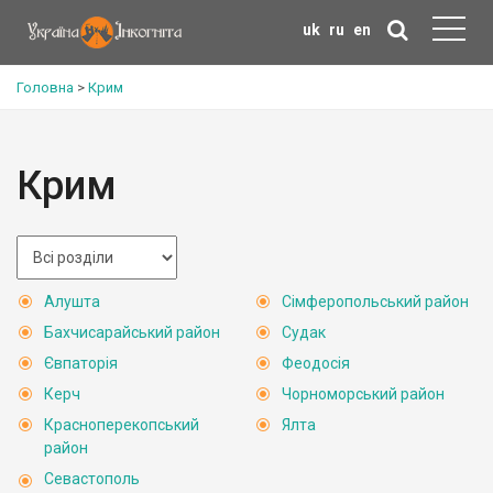
uk
ru
en
Головна
>
Крим
Крим
Алушта
Сімферопольський район
Бахчисарайський район
Судак
Євпаторія
Феодосія
Керч
Чорноморський район
Красноперекопський
Ялта
район
Севастополь