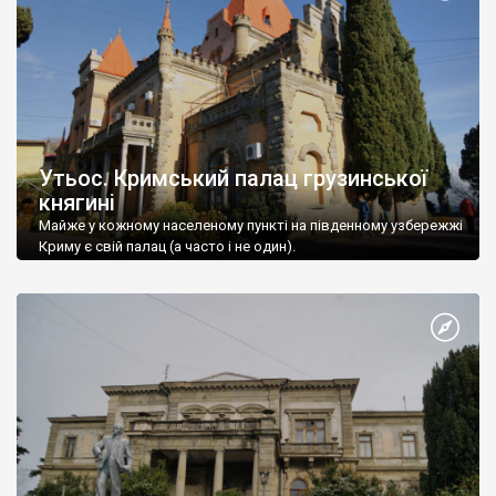
Утьос. Кримський палац грузинської
княгині
Майже у кожному населеному пункті на південному узбережжі
Криму є свій палац (а часто і не один).