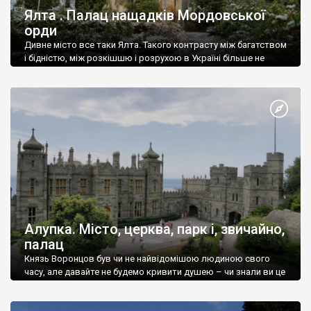
Ялта . Палац нащадків Мордовської
орди
Дивне місто все таки Ялта. Такого контрасту між багатством
і бідністю, між розкішшю і розрухою в Україні більше не
знайдеш.
Алупка. Місто, церква, парк і, звичайно,
палац
Князь Воронцов був чи не найвідомішою людиною свого
часу, але давайте не будемо кривити душею – чи знали ви це
прізвище до відвідин Алупки? Мабуть все таки ні.