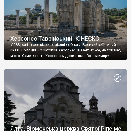
Херсонес Таврійський. ЮНЕСКО
У 988 році, після кількох місяців облоги, Великий київський
князь Володимир захопив Херсонес, візантійське, на той час,
місто. Саме взяття Херсонесу дозволило Володимиру
диктувати свої умови візантійському імператору Василю ІІ, та
одружитися з його дочкою Ганною. Цього ж року, в
Херсонесі Володимир-язичник, став Василем-християнином.
А потім було Хрещення Русі. На честь Херсонесу Таврійського
названо місто […]
Ялта. Вірменська церква Святої Ріпсіме