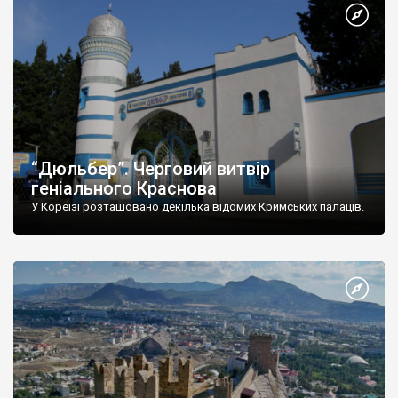
“Дюльбер”. Черговий витвір
геніального Краснова
У Кореїзі розташовано декілька відомих Кримських палаців.