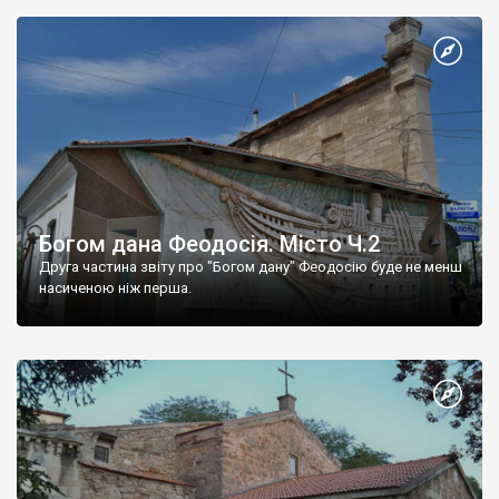
Богом дана Феодосія. Місто Ч.2
Друга частина звіту про "Богом дану" Феодосію буде не менш
насиченою ніж перша.