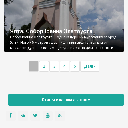
Ялта. Собор Іоанна Златоуста
Собор Іоанна Златоуста – одна із перших мурованих споруд
Ялти. Його 45-метрова дзвіниця і нині видніється в місті
майже звідусіль, а колись це була висотна домінанта Ялти.
1
2
3
4
5
Далі »
Станьте нашим автором