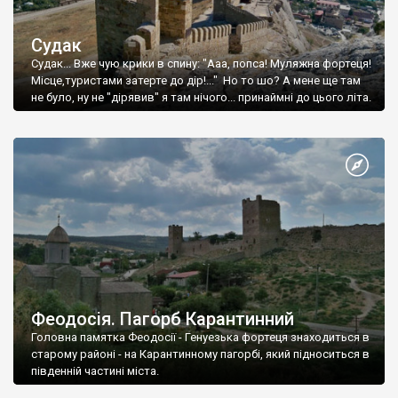
Судак
Судак... Вже чую крики в спину: "Ааа, попса! Муляжна фортеця!
Місце,туристами затерте до дір!..." Но то шо? А мене ще там
не було, ну не "дірявив" я там нічого... принаймні до цього літа.
Феодосія. Пагорб Карантинний
Головна памятка Феодосії - Генуезька фортеця знаходиться в
старому районі - на Карантинному пагорбі, який підноситься в
південній частині міста.