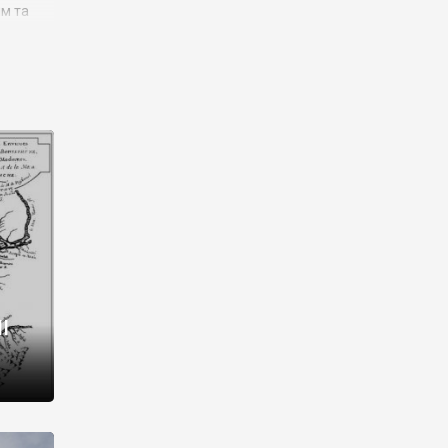
им та
ора і
є
го типу,
ей-
рний
ста:
 райони
від 2
I
і,
рукти,
 котрі