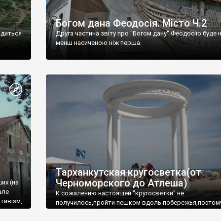
Богом дана Феодосія. Місто Ч.2
одиться
Друга частина звіту про "Богом дану" Феодосію буде 
менш насиченою ніж перша.
Тарханкутская кругосветка(от
Черноморского до Атлеша)
ших (на
але
К сожалению настоящей "кругосветки" не
тивізм,
получилось,пройти пешком вдоль побережья,поэтом
совершали радиальные вылазки из Оленевки.