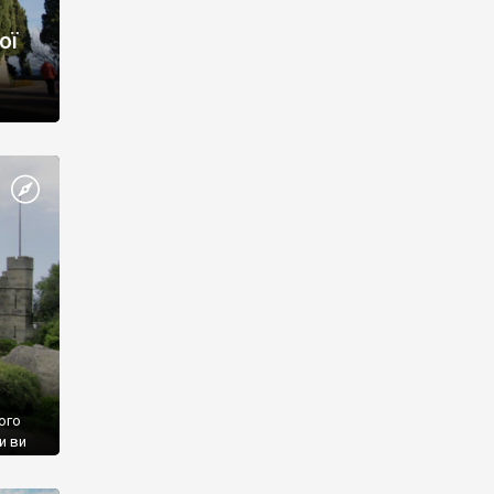
ої
ого
и ви