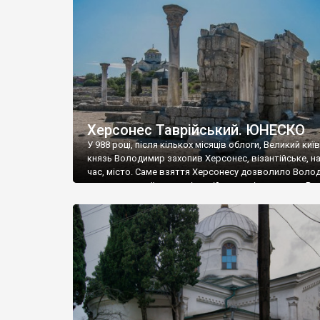
музею «Новгородський музей-заповідник» сотні арт
візантійської доби. Раритети викрадені з фондів об’
культурної спадщини ЮНЕСКО «Херсонеса Таврійсько
Офіційно – на виставку «Золото Візантії», але експер
влада в Україні вважають це лише […]
Херсонес Таврійський. ЮНЕСКО
У 988 році, після кількох місяців облоги, Великий киї
князь Володимир захопив Херсонес, візантійське, на
час, місто. Саме взяття Херсонесу дозволило Воло
диктувати свої умови візантійському імператору Вас
та одружитися з його дочкою Ганною. Цього ж року,
Херсонесі Володимир-язичник, став Василем-
християнином. А потім було Хрещення Русі. На честь
Херсонесу Таврійського названо місто […]