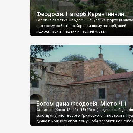
Феодосія. Пагорб Карантинний
Головна памятка Феодосії - Генуезька фортеця знах
в старому районі - на Карантинному пагорбі, який
підноситься в південній частині міста.
Богом дана Феодосія. Місто Ч.1
Феодосія (Кафа-12 (13) -15 (18) ст) - одне з найцікаві
мою думку) міст всього Кримського півострова .Ну,
думка в кожного своя, тому щоби розвіяти цей субєк
запрошую відвідати це