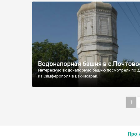
Водонапорная башня в с.Почтово
Интересную водонапорную башню посмотрели по д
из Симферополя в Бахчисарай.
1
Про 