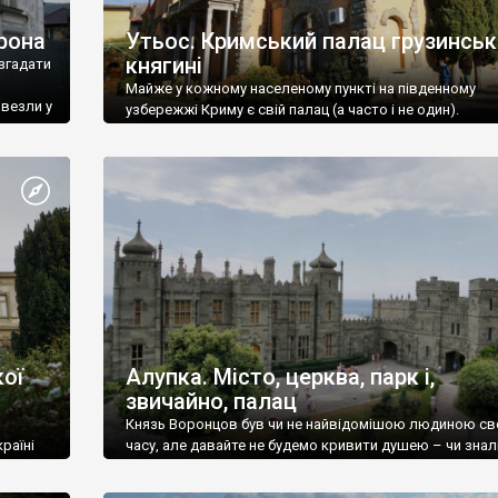
рона
Утьос. Кримський палац грузинськ
княгині
згадати
Майже у кожному населеному пункті на південному
ивезли у
узбережжі Криму є свій палац (а часто і не один).
ої
Алупка. Місто, церква, парк і,
звичайно, палац
Князь Воронцов був чи не найвідомішою людиною св
раїні
часу, але давайте не будемо кривити душею – чи знал
це прізвище до відвідин Алупки? Мабуть все таки ні.