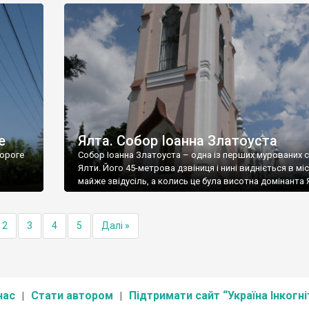
е
Ялта. Собор Іоанна Златоуста
ороге
Собор Іоанна Златоуста – одна із перших мурованих 
Ялти. Його 45-метрова дзвіниця і нині видніється в міс
майже звідусіль, а колись це була висотна домінанта 
2
3
4
5
Далі »
нас
Стати автором
Підтримати сайт “Україна Інкогні