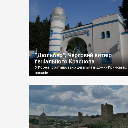
“Дюльбер”. Черговий витвір
геніального Краснова
У Кореїзі розташовано декілька відомих Кримських
палаців.