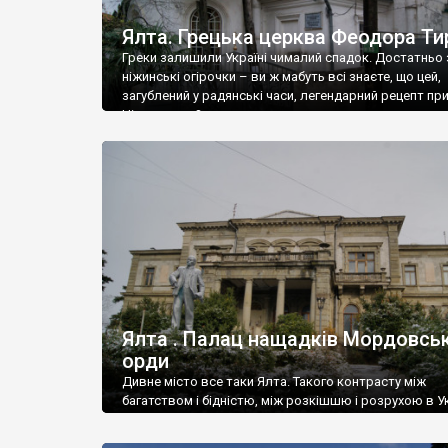
Ялта. Грецька церква Феодора Ти
Греки залишили Україні чималий спадок. Достатньо 
ніжинські огірочки – ви ж мабуть всі знаєте, що цей,
загублений у радянські часи, легендарний рецепт пр
Ніжин греки?
Ялта . Палац нащадків Мордовськ
орди
Дивне місто все таки Ялта. Такого контрасту між
багатством і бідністю, між розкішшю і розрухою в Ук
більше не знайдеш.