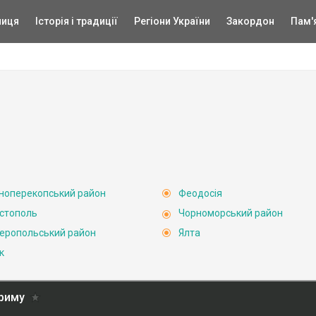
ниця
Історія і традиції
Регіони України
Закордон
Пам'
ноперекопський район
Феодосія
стополь
Чорноморський район
еропольський район
Ялта
к