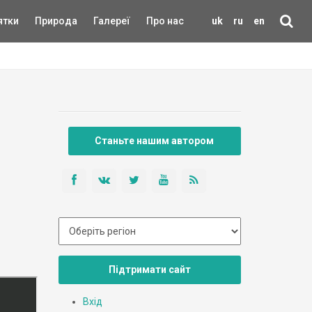
ятки
Природа
Галереї
Про нас
uk
ru
en
Станьте нашим автором
Підтримати сайт
Вхід