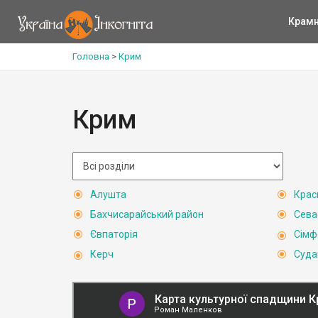
Крам
Головна
>
Крим
Крим
Алушта
Крас
Бахчисарайський район
Сева
Євпаторія
Сімф
Керч
Суда