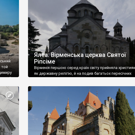
ефактів
називаються «повстяками» (postaki)…” “Вино. Крим
єкту
виробляє відмінне вино і його вдосталь: воно все ду
го».
легке біле і дуже […]
ти та
Ялта. Вірменська церква Святої
Ріпсіме
вський
 той
Вірменія першою серед країн світу прийняла христия
димиру
як державну релігію, й на подив багатьох пересічних
илю ІІ,
українців, які усіх кавказців вважають мусульманами,
 в
вірмени є відданими вірянами Христа