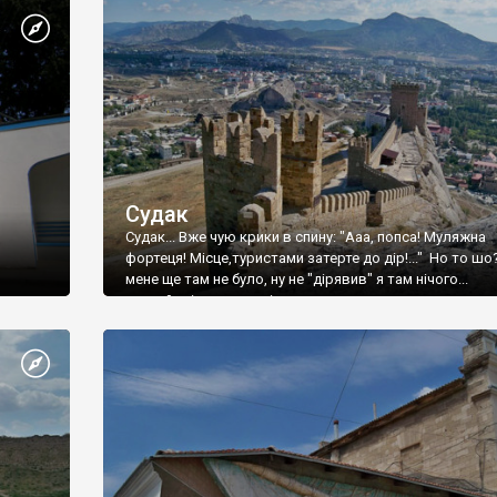
Судак
Судак... Вже чую крики в спину: "Ааа, попса! Муляжна
фортеця! Місце,туристами затерте до дір!..." Но то шо
мене ще там не було, ну не "дірявив" я там нічого...
принаймні до цього літа.