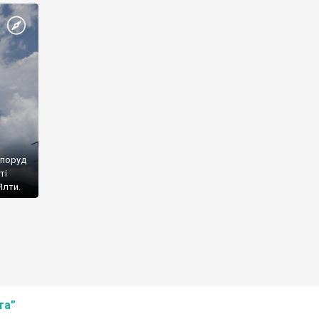
споруд
ті
Ялти.
та”