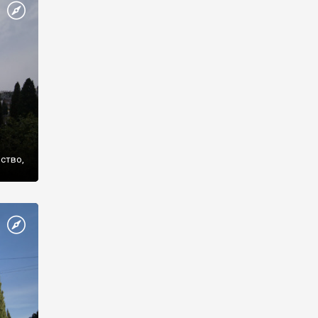
же
нство,