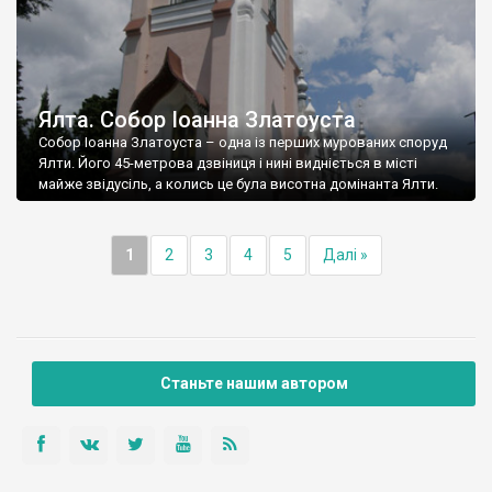
Ялта. Собор Іоанна Златоуста
Собор Іоанна Златоуста – одна із перших мурованих споруд
Ялти. Його 45-метрова дзвіниця і нині видніється в місті
майже звідусіль, а колись це була висотна домінанта Ялти.
1
2
3
4
5
Далі »
Станьте нашим автором