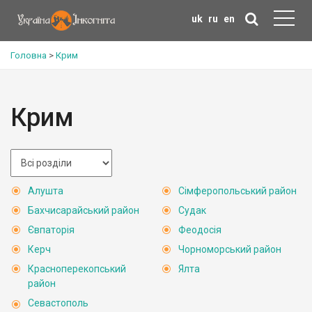
uk
ru
en
Головна
>
Крим
Крим
Алушта
Сімферопольський район
Бахчисарайський район
Судак
Євпаторія
Феодосія
Керч
Чорноморський район
Красноперекопський
Ялта
район
Севастополь