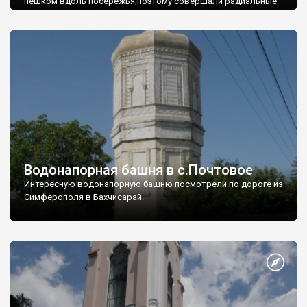
пешком вдоль побережья,поэтому совершали радиальные
вылазки из Оленевки.
Водонапорная башня в с.Почтовое
Интересную водонапорную башню посмотрели по дороге из
Симферополя в Бахчисарай.