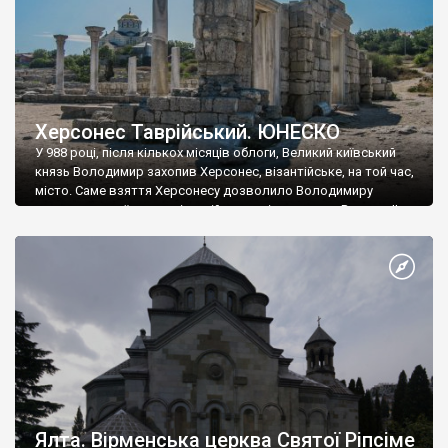
Херсонес Таврійський. ЮНЕСКО
У 988 році, після кількох місяців облоги, Великий київський
князь Володимир захопив Херсонес, візантійське, на той час,
місто. Саме взяття Херсонесу дозволило Володимиру
диктувати свої умови візантійському імператору Василю ІІ, та
одружитися з його дочкою Ганною. Цього ж року, в
Херсонесі Володимир-язичник, став Василем-християнином.
А потім було Хрещення Русі. На честь Херсонесу Таврійського
названо місто […]
Ялта. Вірменська церква Святої Ріпсіме