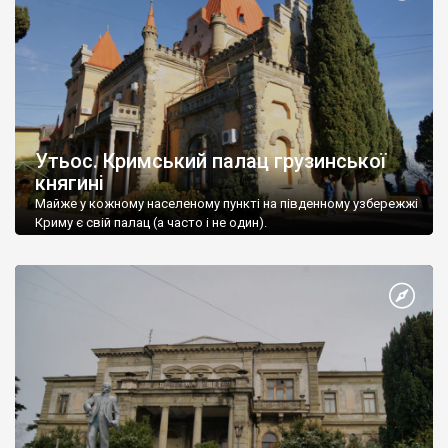
Утьос. Кримський палац грузинської
княгині
Майже у кожному населеному пункті на південному узбережжі
Криму є свій палац (а часто і не один).