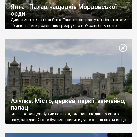
Ялта . Палац нащадків Мордовської
орди
Дивне місто все таки Ялта. Такого контрасту між багатством
і бідністю, між розкішшю і розрухою в Україні більше не
знайдеш.
Алупка. Місто, церква, парк і, звичайно,
палац
Князь Воронцов був чи не найвідомішою людиною свого
часу, але давайте не будемо кривити душею – чи знали ви це
прізвище до відвідин Алупки? Мабуть все таки ні.