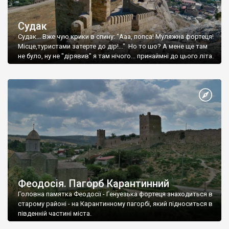
Судак
Судак... Вже чую крики в спину: "Ааа, попса! Муляжна фортеця!
Місце,туристами затерте до дір!..." Но то шо? А мене ще там
не було, ну не "дірявив" я там нічого... принаймні до цього літа.
Феодосія. Пагорб Карантинний
Головна памятка Феодосії - Генуезька фортеця знаходиться в
старому районі - на Карантинному пагорбі, який підноситься в
південній частині міста.