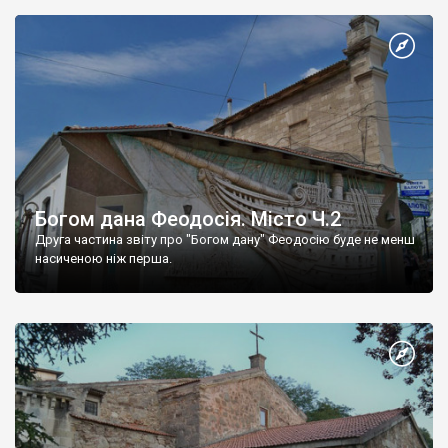
Богом дана Феодосія. Місто Ч.2
Друга частина звіту про "Богом дану" Феодосію буде не менш
насиченою ніж перша.