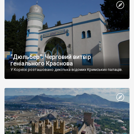
“Дюльбер”. Черговий витвір
геніального Краснова
У Кореїзі розташовано декілька відомих Кримських палаців.