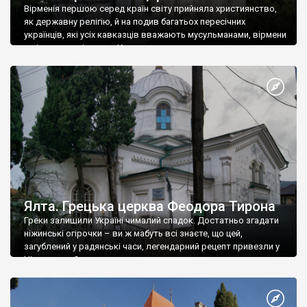
Вірменія першою серед країн світу прийняла християнство,
як державну релігію, й на подив багатьох пересічних
українців, які усіх кавказців вважають мусульманами, вірмени
є відданими вірянами Христа
Ялта. Грецька церква Феодора Тирона
Греки залишили Україні чималий спадок. Достатньо згадати
ніжинські огірочки – ви ж мабуть всі знаєте, що цей,
загублений у радянські часи, легендарний рецепт привезли у
Ніжин греки?