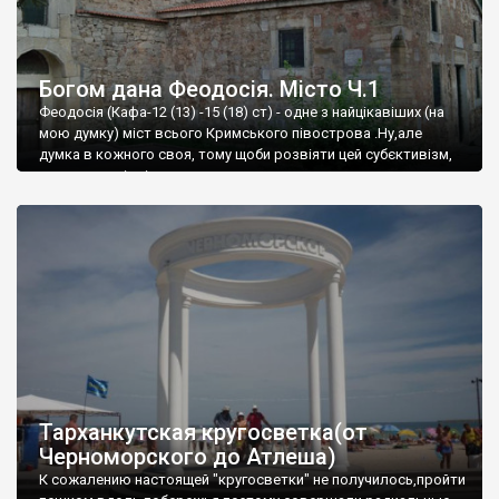
Богом дана Феодосія. Місто Ч.1
Феодосія (Кафа-12 (13) -15 (18) ст) - одне з найцікавіших (на
мою думку) міст всього Кримського півострова .Ну,але
думка в кожного своя, тому щоби розвіяти цей субєктивізм,
запрошую відвідати це
Тарханкутская кругосветка(от
Черноморского до Атлеша)
К сожалению настоящей "кругосветки" не получилось,пройти