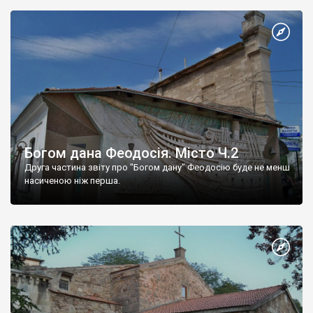
Богом дана Феодосія. Місто Ч.2
Друга частина звіту про "Богом дану" Феодосію буде не менш
насиченою ніж перша.