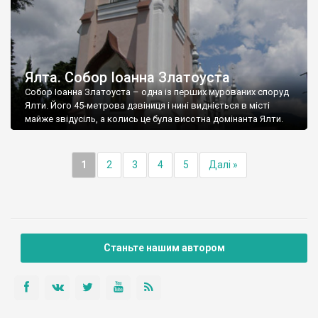
Ялта. Собор Іоанна Златоуста
Собор Іоанна Златоуста – одна із перших мурованих споруд
Ялти. Його 45-метрова дзвіниця і нині видніється в місті
майже звідусіль, а колись це була висотна домінанта Ялти.
1
2
3
4
5
Далі »
Станьте нашим автором