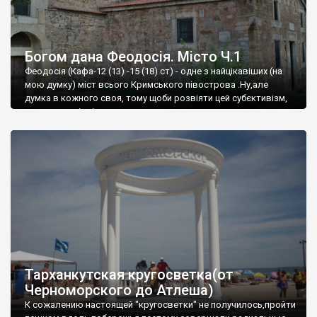
Богом дана Феодосія. Місто Ч.1
Феодосія (Кафа-12 (13) -15 (18) ст) - одне з найцікавіших (на
мою думку) міст всього Кримського півострова .Ну,але
думка в кожного своя, тому щоби розвіяти цей субєктивізм,
запрошую відвідати це
Тарханкутская кругосветка(от
Черноморского до Атлеша)
К сожалению настоящей "кругосветки" не получилось,пройти