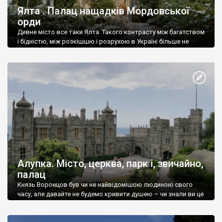
Ялта . Палац нащадків Мордовської
орди
Дивне місто все таки Ялта. Такого контрасту між багатством
і бідністю, між розкішшю і розрухою в Україні більше не
знайдеш.
Алупка. Місто, церква, парк і, звичайно,
палац
Князь Воронцов був чи не найвідомішою людиною свого
часу, але давайте не будемо кривити душею – чи знали ви це
прізвище до відвідин Алупки? Мабуть все таки ні.