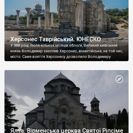
Херсонес Таврійський. ЮНЕСКО
У 988 році, після кількох місяців облоги, Великий київський
князь Володимир захопив Херсонес, візантійське, на той час,
місто. Саме взяття Херсонесу дозволило Володимиру
диктувати свої умови візантійському імператору Василю ІІ, та
одружитися з його дочкою Ганною. Цього ж року, в
Херсонесі Володимир-язичник, став Василем-християнином.
А потім було Хрещення Русі. На честь Херсонесу Таврійського
названо місто […]
Ялта. Вірменська церква Святої Ріпсіме