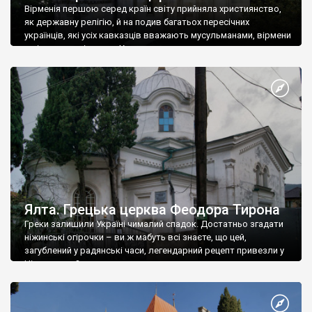
Вірменія першою серед країн світу прийняла християнство,
як державну релігію, й на подив багатьох пересічних
українців, які усіх кавказців вважають мусульманами, вірмени
є відданими вірянами Христа
Ялта. Грецька церква Феодора Тирона
Греки залишили Україні чималий спадок. Достатньо згадати
ніжинські огірочки – ви ж мабуть всі знаєте, що цей,
загублений у радянські часи, легендарний рецепт привезли у
Ніжин греки?