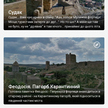
Судак
Судак... Вже чую крики в спину: "Ааа, попса! Муляжна фортеця!
Місце,туристами затерте до дір!..." Но то шо? А мене ще там
не було, ну не "дірявив" я там нічого... принаймні до цього літа.
Феодосія. Пагорб Карантинний
Головна памятка Феодосії - Генуезька фортеця знаходиться в
старому районі - на Карантинному пагорбі, який підноситься в
південній частині міста.