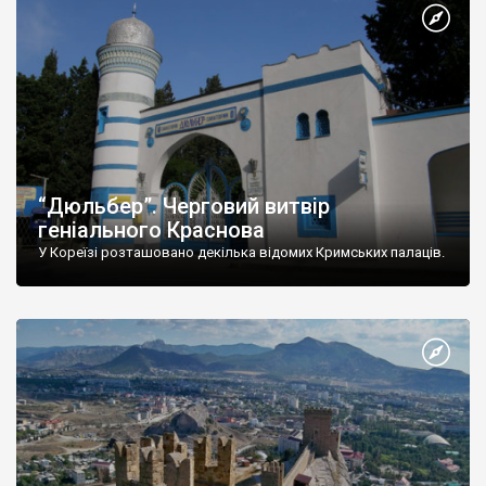
“Дюльбер”. Черговий витвір
геніального Краснова
У Кореїзі розташовано декілька відомих Кримських палаців.