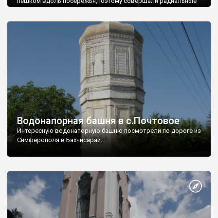
пешком вдоль побережья,поэтому совершали радиальные
вылазки из Оленевки.
Водонапорная башня в с.Почтовое
Интересную водонапорную башню посмотрели по дороге из
Симферополя в Бахчисарай.