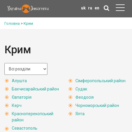
uk
ru
en
Головна
>
Крим
Крим
Алушта
Сімферопольський район
Бахчисарайський район
Судак
Євпаторія
Феодосія
Керч
Чорноморський район
Красноперекопський
Ялта
район
Севастополь