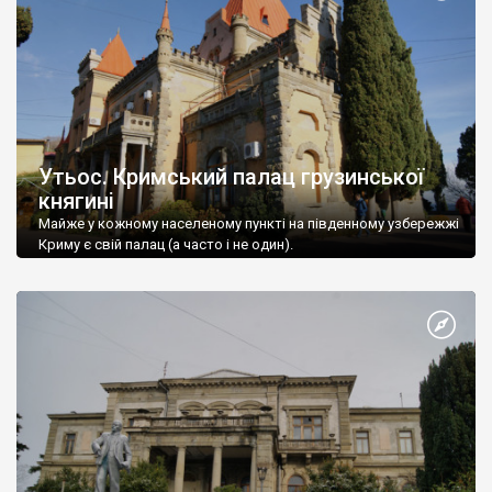
Утьос. Кримський палац грузинської
княгині
Майже у кожному населеному пункті на південному узбережжі
Криму є свій палац (а часто і не один).