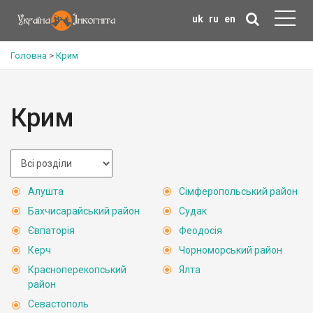
uk
ru
en
Головна
>
Крим
Крим
Алушта
Сімферопольський район
Бахчисарайський район
Судак
Євпаторія
Феодосія
Керч
Чорноморський район
Красноперекопський
Ялта
район
Севастополь