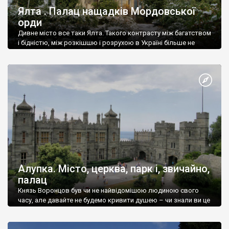
Ялта . Палац нащадків Мордовської
орди
Дивне місто все таки Ялта. Такого контрасту між багатством
і бідністю, між розкішшю і розрухою в Україні більше не
знайдеш.
Алупка. Місто, церква, парк і, звичайно,
палац
Князь Воронцов був чи не найвідомішою людиною свого
часу, але давайте не будемо кривити душею – чи знали ви це
прізвище до відвідин Алупки? Мабуть все таки ні.