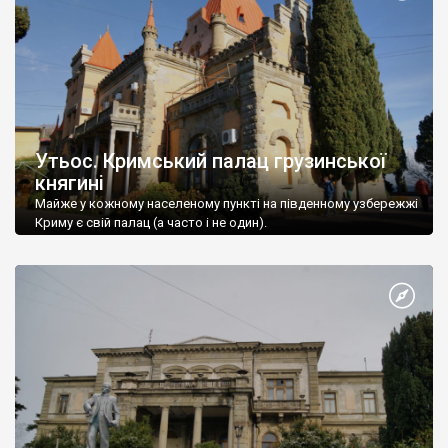
Утьос. Кримський палац грузинської
княгині
Майже у кожному населеному пункті на південному узбережжі
Криму є свій палац (а часто і не один).