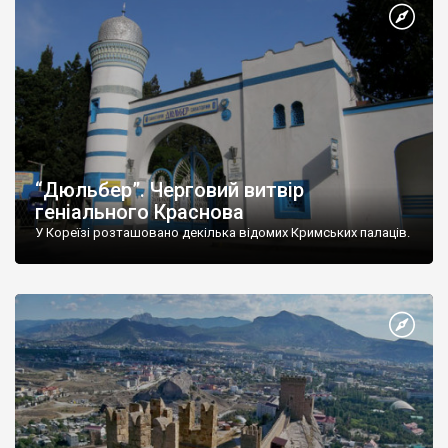
“Дюльбер”. Черговий витвір
геніального Краснова
У Кореїзі розташовано декілька відомих Кримських палаців.