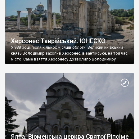
Херсонес Таврійський. ЮНЕСКО
У 988 році, після кількох місяців облоги, Великий київський
князь Володимир захопив Херсонес, візантійське, на той час,
місто. Саме взяття Херсонесу дозволило Володимиру
диктувати свої умови візантійському імператору Василю ІІ, та
одружитися з його дочкою Ганною. Цього ж року, в
Херсонесі Володимир-язичник, став Василем-християнином.
А потім було Хрещення Русі. На честь Херсонесу Таврійського
названо місто […]
Ялта. Вірменська церква Святої Ріпсіме