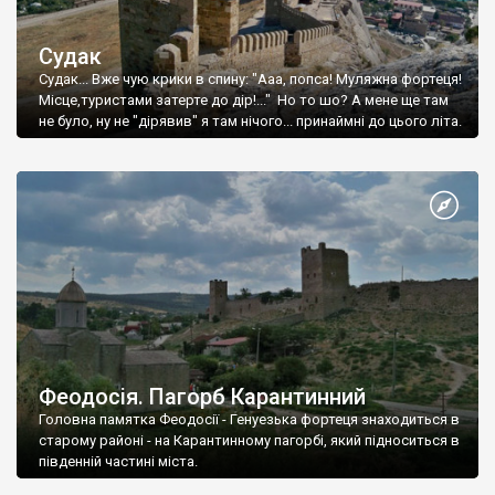
Судак
Судак... Вже чую крики в спину: "Ааа, попса! Муляжна фортеця!
Місце,туристами затерте до дір!..." Но то шо? А мене ще там
не було, ну не "дірявив" я там нічого... принаймні до цього літа.
Феодосія. Пагорб Карантинний
Головна памятка Феодосії - Генуезька фортеця знаходиться в
старому районі - на Карантинному пагорбі, який підноситься в
південній частині міста.