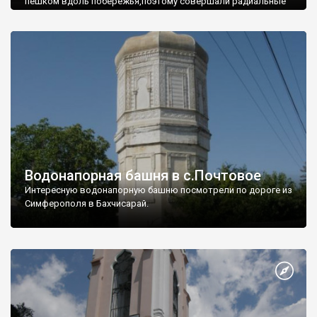
пешком вдоль побережья,поэтому совершали радиальные
вылазки из Оленевки.
Водонапорная башня в с.Почтовое
Интересную водонапорную башню посмотрели по дороге из
Симферополя в Бахчисарай.