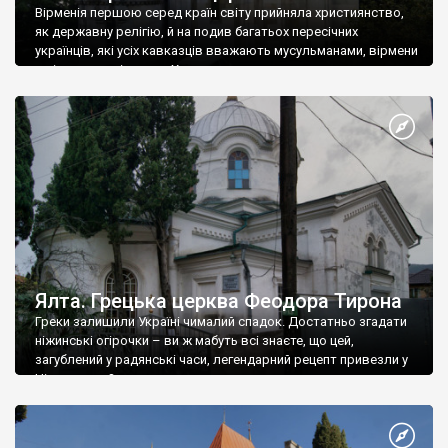
Вірменія першою серед країн світу прийняла християнство,
як державну релігію, й на подив багатьох пересічних
українців, які усіх кавказців вважають мусульманами, вірмени
є відданими вірянами Христа
Ялта. Грецька церква Феодора Тирона
Греки залишили Україні чималий спадок. Достатньо згадати
ніжинські огірочки – ви ж мабуть всі знаєте, що цей,
загублений у радянські часи, легендарний рецепт привезли у
Ніжин греки?