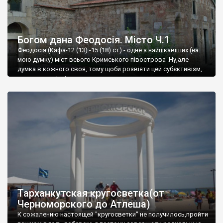
Богом дана Феодосія. Місто Ч.1
Феодосія (Кафа-12 (13) -15 (18) ст) - одне з найцікавіших (на
мою думку) міст всього Кримського півострова .Ну,але
думка в кожного своя, тому щоби розвіяти цей субєктивізм,
запрошую відвідати це
Тарханкутская кругосветка(от
Черноморского до Атлеша)
К сожалению настоящей "кругосветки" не получилось,пройти