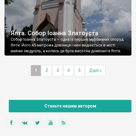
Ялта. Собор Іоанна Златоуста
Собор Іоанна Златоуста – одна із перших мурованих споруд
Ялти. Його 45-метрова дзвіниця і нині видніється в місті
майже звідусіль, а колись це була висотна домінанта Ялти.
1
2
3
4
5
Далі »
Станьте нашим автором