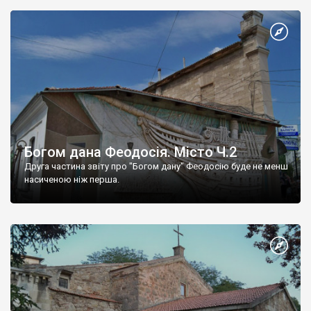
Богом дана Феодосія. Місто Ч.2
Друга частина звіту про "Богом дану" Феодосію буде не менш
насиченою ніж перша.