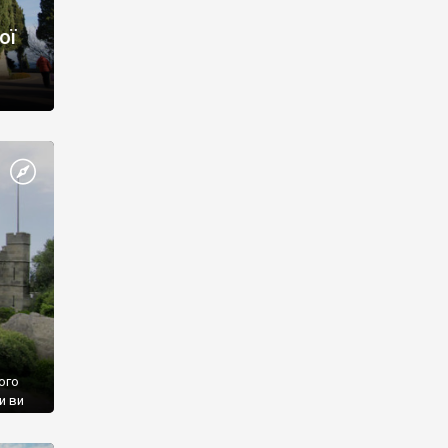
ої
ого
и ви