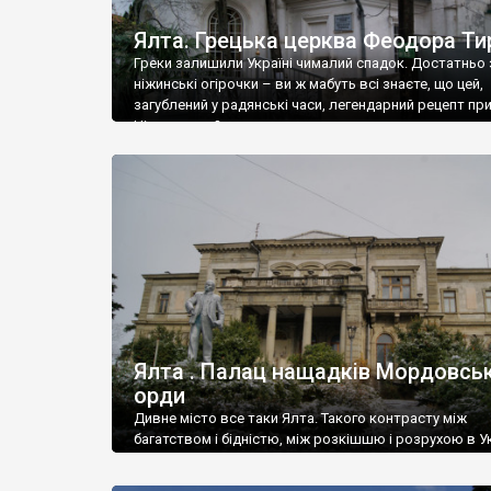
Ялта. Грецька церква Феодора Ти
Греки залишили Україні чималий спадок. Достатньо 
ніжинські огірочки – ви ж мабуть всі знаєте, що цей,
загублений у радянські часи, легендарний рецепт пр
Ніжин греки?
Ялта . Палац нащадків Мордовськ
орди
Дивне місто все таки Ялта. Такого контрасту між
багатством і бідністю, між розкішшю і розрухою в Ук
більше не знайдеш.