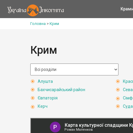
Крам
Головна
>
Крим
Крим
Алушта
Крас
Бахчисарайський район
Сева
Євпаторія
Сімф
Керч
Суда