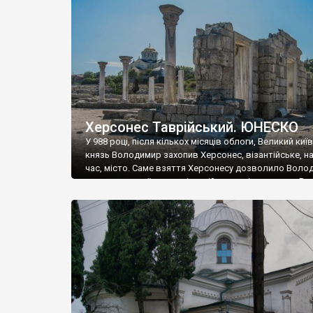
музею «Новгородський музей-заповідник» сотні арт
візантійської доби. Раритети викрадені з фондів об’
культурної спадщини ЮНЕСКО «Херсонеса Таврійсько
Офіційно – на виставку «Золото Візантії», але експер
влада в Україні вважають це лише […]
Херсонес Таврійський. ЮНЕСКО
У 988 році, після кількох місяців облоги, Великий киї
князь Володимир захопив Херсонес, візантійське, на
час, місто. Саме взяття Херсонесу дозволило Воло
диктувати свої умови візантійському імператору Вас
та одружитися з його дочкою Ганною. Цього ж року,
Херсонесі Володимир-язичник, став Василем-
християнином. А потім було Хрещення Русі. На честь
Херсонесу Таврійського названо місто […]