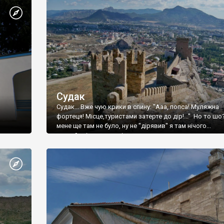
Судак
Судак... Вже чую крики в спину: "Ааа, попса! Муляжна
фортеця! Місце,туристами затерте до дір!..." Но то шо
мене ще там не було, ну не "дірявив" я там нічого...
принаймні до цього літа.