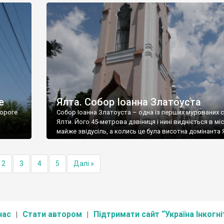
е
Ялта. Собор Іоанна Златоуста
ороге
Собор Іоанна Златоуста – одна із перших мурованих 
Ялти. Його 45-метрова дзвіниця і нині видніється в міс
майже звідусіль, а колись це була висотна домінанта 
2
3
4
5
Далі »
нас
Стати автором
Підтримати сайт “Україна Інкогні