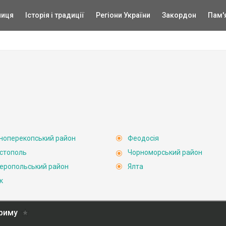
ниця
Історія і традиції
Регіони України
Закордон
Пам'
ноперекопський район
Феодосія
стополь
Чорноморський район
еропольський район
Ялта
к