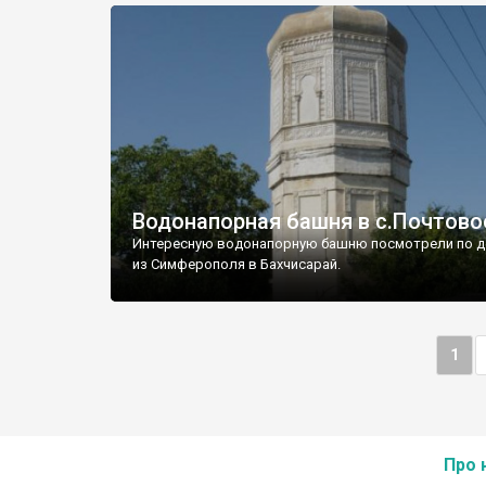
Водонапорная башня в с.Почтово
Интересную водонапорную башню посмотрели по д
из Симферополя в Бахчисарай.
1
Про 