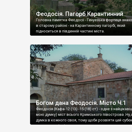
Феодосія. Пагорб Карантинний
Головна памятка Феодосії - Генуезька фортеця знах
в старому районі - на Карантинному пагорбі, який
підноситься в південній частині міста.
Богом дана Феодосія. Місто Ч.1
Феодосія (Кафа-12 (13) -15 (18) ст) - одне з найцікаві
мою думку) міст всього Кримського півострова .Ну,
думка в кожного своя, тому щоби розвіяти цей субєк
запрошую відвідати це