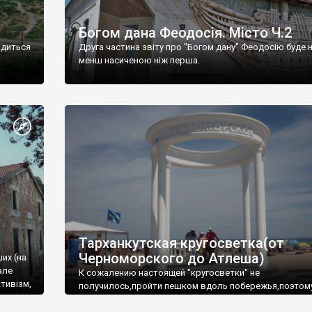
Богом дана Феодосія. Місто Ч.2
одиться
Друга частина звіту про "Богом дану" Феодосію буде 
менш насиченою ніж перша.
Тарханкутская кругосветка(от
Черноморского до Атлеша)
ших (на
але
К сожалению настоящей "кругосветки" не
тивізм,
получилось,пройти пешком вдоль побережья,поэтом
совершали радиальные вылазки из Оленевки.