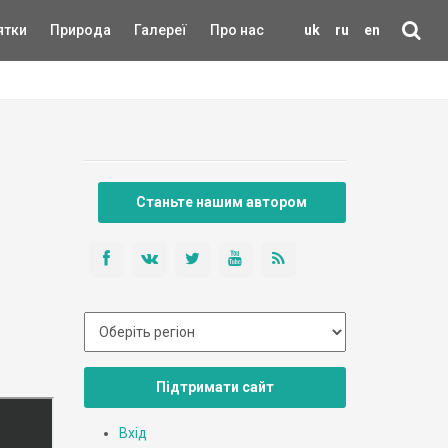
ятки
Природа
Галереї
Про нас
uk
ru
en
Станьте нашим автором
Підтримати сайт
Вхід