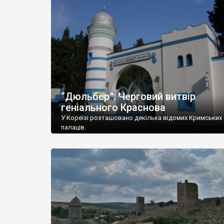
“Дюльбер”. Черговий витвір
геніального Краснова
У Кореїзі розташовано декілька відомих Кримських
палаців.