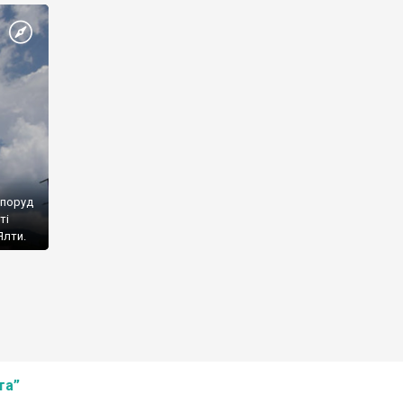
споруд
ті
Ялти.
та”