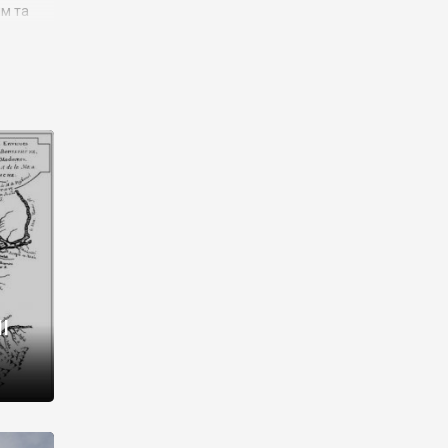
им та
ора і
є
го типу,
ей-
рний
ста:
 райони
від 2
I
і,
рукти,
 котрі