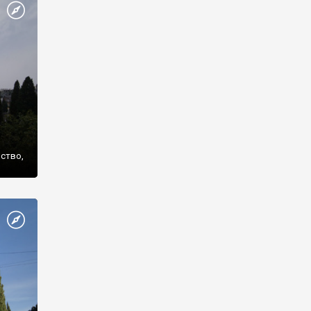
же
нство,