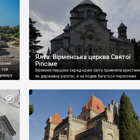
ефактів
називаються «повстяками» (postaki)…” “Вино. Крим
єкту
виробляє відмінне вино і його вдосталь: воно все ду
го».
легке біле і дуже […]
ти та
Ялта. Вірменська церква Святої
Ріпсіме
вський
 той
Вірменія першою серед країн світу прийняла христия
димиру
як державну релігію, й на подив багатьох пересічних
илю ІІ,
українців, які усіх кавказців вважають мусульманами,
 в
вірмени є відданими вірянами Христа