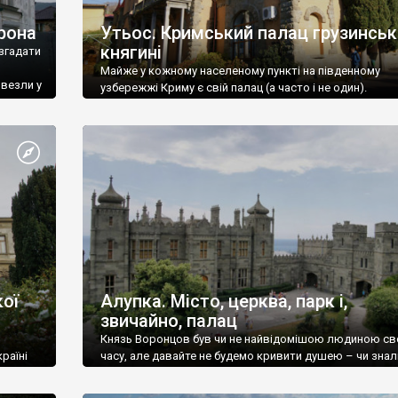
рона
Утьос. Кримський палац грузинськ
княгині
згадати
Майже у кожному населеному пункті на південному
ивезли у
узбережжі Криму є свій палац (а часто і не один).
ої
Алупка. Місто, церква, парк і,
звичайно, палац
Князь Воронцов був чи не найвідомішою людиною св
раїні
часу, але давайте не будемо кривити душею – чи знал
це прізвище до відвідин Алупки? Мабуть все таки ні.