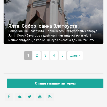
Ялта. Собор Іоанна Златоуста
Собор Іоанна Златоуста – одна із перших мурованих споруд
Ялти. Його 45-метрова дзвіниця і нині видніється в місті
майже звідусіль, а колись це була висотна домінанта Ялти.
1
2
3
4
5
Далі »
Станьте нашим автором