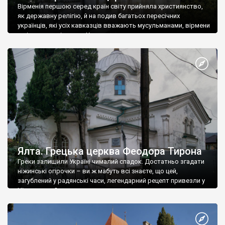
Вірменія першою серед країн світу прийняла християнство,
як державну релігію, й на подив багатьох пересічних
українців, які усіх кавказців вважають мусульманами, вірмени
є відданими вірянами Христа
Ялта. Грецька церква Феодора Тирона
Греки залишили Україні чималий спадок. Достатньо згадати
ніжинські огірочки – ви ж мабуть всі знаєте, що цей,
загублений у радянські часи, легендарний рецепт привезли у
Ніжин греки?