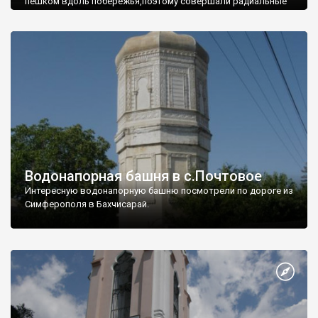
пешком вдоль побережья,поэтому совершали радиальные
вылазки из Оленевки.
Водонапорная башня в с.Почтовое
Интересную водонапорную башню посмотрели по дороге из
Симферополя в Бахчисарай.