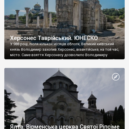
Херсонес Таврійський. ЮНЕСКО
У 988 році, після кількох місяців облоги, Великий київський
князь Володимир захопив Херсонес, візантійське, на той час,
місто. Саме взяття Херсонесу дозволило Володимиру
диктувати свої умови візантійському імператору Василю ІІ, та
одружитися з його дочкою Ганною. Цього ж року, в
Херсонесі Володимир-язичник, став Василем-християнином.
А потім було Хрещення Русі. На честь Херсонесу Таврійського
названо місто […]
Ялта. Вірменська церква Святої Ріпсіме