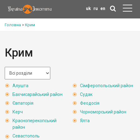
uk
ru
en
Головна
>
Крим
Крим
Алушта
Сімферопольський район
Бахчисарайський район
Судак
Євпаторія
Феодосія
Керч
Чорноморський район
Красноперекопський
Ялта
район
Севастополь