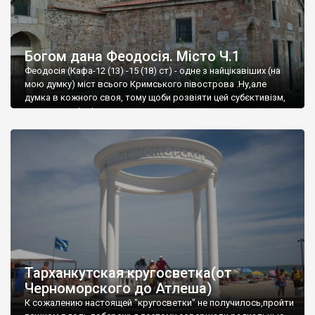
Богом дана Феодосія. Місто Ч.1
Феодосія (Кафа-12 (13) -15 (18) ст) - одне з найцікавіших (на
мою думку) міст всього Кримського півострова .Ну,але
думка в кожного своя, тому щоби розвіяти цей субєктивізм,
запрошую відвідати це
Тарханкутская кругосветка(от
Черноморского до Атлеша)
К сожалению настоящей "кругосветки" не получилось,пройти