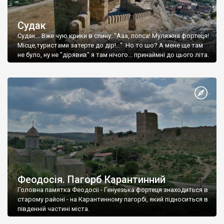
Судак
Судак... Вже чую крики в спину: "Ааа, попса! Муляжна фортеця!
Місце,туристами затерте до дір!..." Но то шо? А мене ще там
не було, ну не "дірявив" я там нічого... принаймні до цього літа.
Феодосія. Пагорб Карантинний
Головна памятка Феодосії - Генуезька фортеця знаходиться в
старому районі - на Карантинному пагорбі, який підноситься в
південній частині міста.