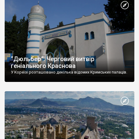
“Дюльбер”. Черговий витвір
геніального Краснова
У Кореїзі розташовано декілька відомих Кримських палаців.