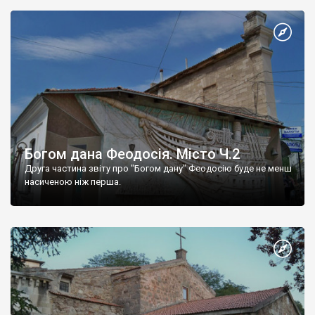
Богом дана Феодосія. Місто Ч.2
Друга частина звіту про "Богом дану" Феодосію буде не менш
насиченою ніж перша.