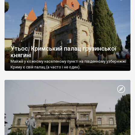
Утьос. Кримський палац грузинської
княгині
Майже у кожному населеному пункті на південному узбережжі
Криму є свій палац (а часто і не один).