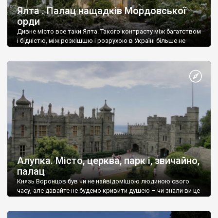
Ялта . Палац нащадків Мордовської
орди
Дивне місто все таки Ялта. Такого контрасту між багатством
і бідністю, між розкішшю і розрухою в Україні більше не
знайдеш.
Алупка. Місто, церква, парк і, звичайно,
палац
Князь Воронцов був чи не найвідомішою людиною свого
часу, але давайте не будемо кривити душею – чи знали ви це
прізвище до відвідин Алупки? Мабуть все таки ні.