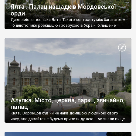
Ялта . Палац нащадків Мордовської
орди
Дивне місто все таки Ялта. Такого контрасту між багатством
і бідністю, між розкішшю і розрухою в Україні більше не
знайдеш.
Алупка. Місто, церква, парк і, звичайно,
палац
Князь Воронцов був чи не найвідомішою людиною свого
часу, але давайте не будемо кривити душею – чи знали ви це
прізвище до відвідин Алупки? Мабуть все таки ні.