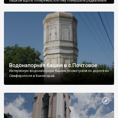
пешком вдоль побережья,поэтому совершали радиальные
вылазки из Оленевки.
Водонапорная башня в с.Почтовое
Интересную водонапорную башню посмотрели по дороге из
Симферополя в Бахчисарай.