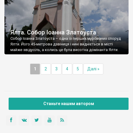
Ялта. Собор Іоанна Златоуста
Собор Іоанна Златоуста – одна із перших мурованих споруд
Ялти. Його 45-метрова дзвіниця і нині видніється в місті
майже звідусіль, а колись це була висотна домінанта Ялти.
1
2
3
4
5
Далі »
Станьте нашим автором