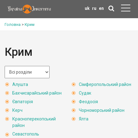
uk
ru
en
Головна
>
Крим
Крим
Алушта
Сімферопольський район
Бахчисарайський район
Судак
Євпаторія
Феодосія
Керч
Чорноморський район
Красноперекопський
Ялта
район
Севастополь