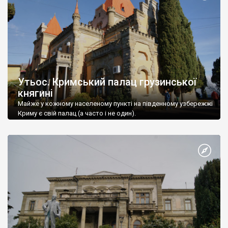
Утьос. Кримський палац грузинської
княгині
Майже у кожному населеному пункті на південному узбережжі
Криму є свій палац (а часто і не один).