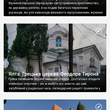
Вірменія першою серед країн світу прийняла християнство,
як державну релігію, й на подив багатьох пересічних
українців, які усіх кавказців вважають мусульманами, вірмени
є відданими вірянами Христа
Ялта. Грецька церква Феодора Тирона
Греки залишили Україні чималий спадок. Достатньо згадати
ніжинські огірочки – ви ж мабуть всі знаєте, що цей,
загублений у радянські часи, легендарний рецепт привезли у
Ніжин греки?