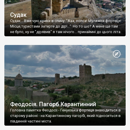
Судак
Судак... Вже чую крики в спину: "Ааа, попса! Муляжна фортеця!
Місце,туристами затерте до дір!..." Но то шо? А мене ще там
не було, ну не "дірявив" я там нічого... принаймні до цього літа.
Феодосія. Пагорб Карантинний
Головна памятка Феодосії - Генуезька фортеця знаходиться в
старому районі - на Карантинному пагорбі, який підноситься в
південній частині міста.