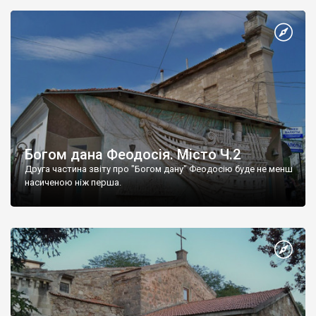
Богом дана Феодосія. Місто Ч.2
Друга частина звіту про "Богом дану" Феодосію буде не менш
насиченою ніж перша.