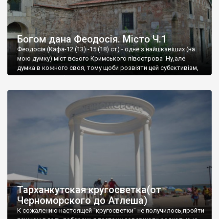
Богом дана Феодосія. Місто Ч.1
Феодосія (Кафа-12 (13) -15 (18) ст) - одне з найцікавіших (на
мою думку) міст всього Кримського півострова .Ну,але
думка в кожного своя, тому щоби розвіяти цей субєктивізм,
запрошую відвідати це
Тарханкутская кругосветка(от
Черноморского до Атлеша)
К сожалению настоящей "кругосветки" не получилось,пройти