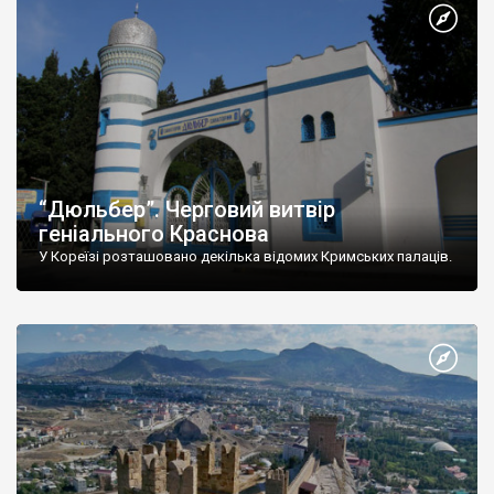
“Дюльбер”. Черговий витвір
геніального Краснова
У Кореїзі розташовано декілька відомих Кримських палаців.