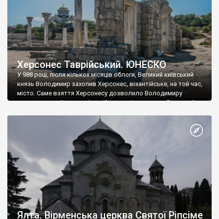
Херсонес Таврійський. ЮНЕСКО
У 988 році, після кількох місяців облоги, Великий київський
князь Володимир захопив Херсонес, візантійське, на той час,
місто. Саме взяття Херсонесу дозволило Володимиру
диктувати свої умови візантійському імператору Василю ІІ, та
одружитися з його дочкою Ганною. Цього ж року, в
Херсонесі Володимир-язичник, став Василем-християнином.
А потім було Хрещення Русі. На честь Херсонесу Таврійського
названо місто […]
Ялта. Вірменська церква Святої Ріпсіме