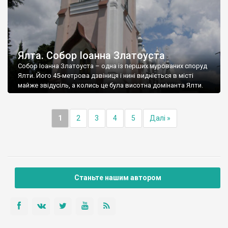
Ялта. Собор Іоанна Златоуста
Собор Іоанна Златоуста – одна із перших мурованих споруд
Ялти. Його 45-метрова дзвіниця і нині видніється в місті
майже звідусіль, а колись це була висотна домінанта Ялти.
1
2
3
4
5
Далі »
Станьте нашим автором