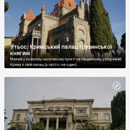
Утьос. Кримський палац грузинської
княгині
Майже у кожному населеному пункті на південному узбережжі
Криму є свій палац (а часто і не один).