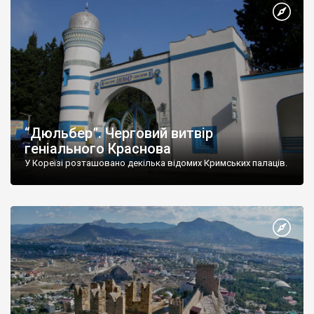
“Дюльбер”. Черговий витвір
геніального Краснова
У Кореїзі розташовано декілька відомих Кримських палаців.