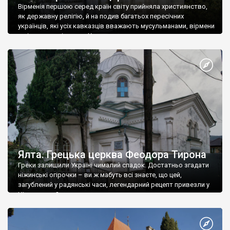
Вірменія першою серед країн світу прийняла християнство,
як державну релігію, й на подив багатьох пересічних
українців, які усіх кавказців вважають мусульманами, вірмени
є відданими вірянами Христа
Ялта. Грецька церква Феодора Тирона
Греки залишили Україні чималий спадок. Достатньо згадати
ніжинські огірочки – ви ж мабуть всі знаєте, що цей,
загублений у радянські часи, легендарний рецепт привезли у
Ніжин греки?