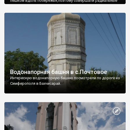
пешком вдоль побережья,поэтому совершали радиальные
вылазки из Оленевки.
Водонапорная башня в с.Почтовое
Интересную водонапорную башню посмотрели по дороге из
Симферополя в Бахчисарай.