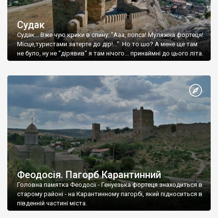
Судак
Судак... Вже чую крики в спину: "Ааа, попса! Муляжна фортеця!
Місце,туристами затерте до дір!..." Но то шо? А мене ще там
не було, ну не "дірявив" я там нічого... принаймні до цього літа.
Феодосія. Пагорб Карантинний
Головна памятка Феодосії - Генуезька фортеця знаходиться в
старому районі - на Карантинному пагорбі, який підноситься в
південній частині міста.