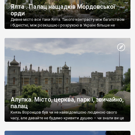
Ялта . Палац нащадків Мордовської
орди
Дивне місто все таки Ялта. Такого контрасту між багатством
і бідністю, між розкішшю і розрухою в Україні більше не
знайдеш.
Алупка. Місто, церква, парк і, звичайно,
палац
Князь Воронцов був чи не найвідомішою людиною свого
часу, але давайте не будемо кривити душею – чи знали ви це
прізвище до відвідин Алупки? Мабуть все таки ні.