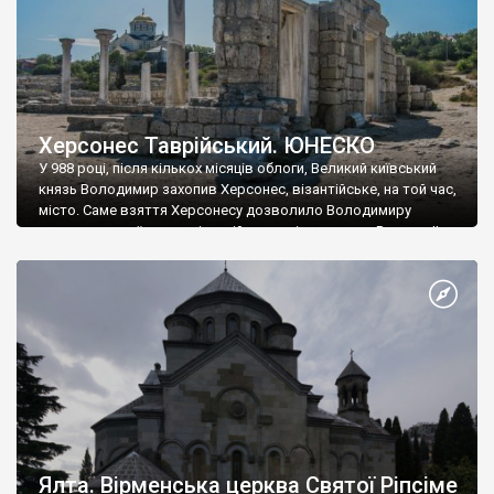
Херсонес Таврійський. ЮНЕСКО
У 988 році, після кількох місяців облоги, Великий київський
князь Володимир захопив Херсонес, візантійське, на той час,
місто. Саме взяття Херсонесу дозволило Володимиру
диктувати свої умови візантійському імператору Василю ІІ, та
одружитися з його дочкою Ганною. Цього ж року, в
Херсонесі Володимир-язичник, став Василем-християнином.
А потім було Хрещення Русі. На честь Херсонесу Таврійського
названо місто […]
Ялта. Вірменська церква Святої Ріпсіме