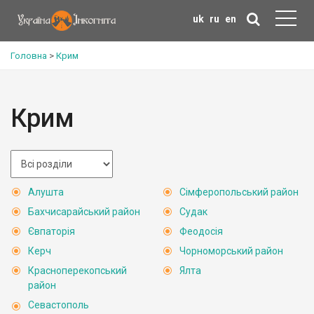
uk
ru
en
Головна
>
Крим
Крим
Алушта
Сімферопольський район
Бахчисарайський район
Судак
Євпаторія
Феодосія
Керч
Чорноморський район
Красноперекопський
Ялта
район
Севастополь