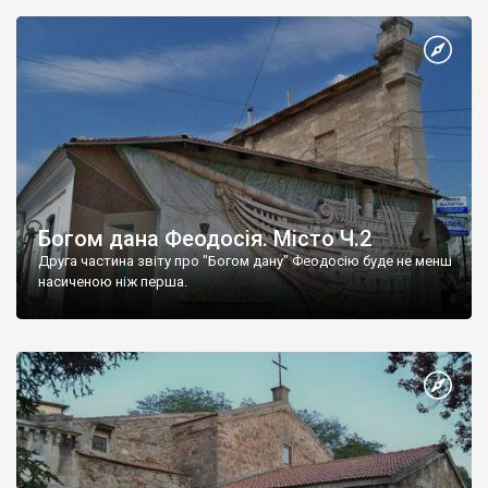
Богом дана Феодосія. Місто Ч.2
Друга частина звіту про "Богом дану" Феодосію буде не менш
насиченою ніж перша.