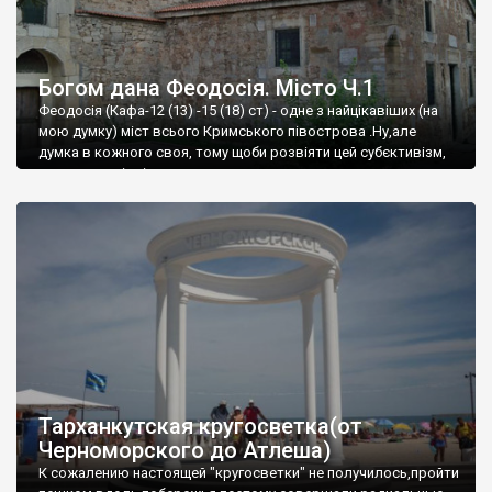
Богом дана Феодосія. Місто Ч.1
Феодосія (Кафа-12 (13) -15 (18) ст) - одне з найцікавіших (на
мою думку) міст всього Кримського півострова .Ну,але
думка в кожного своя, тому щоби розвіяти цей субєктивізм,
запрошую відвідати це
Тарханкутская кругосветка(от
Черноморского до Атлеша)
К сожалению настоящей "кругосветки" не получилось,пройти