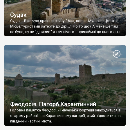
Судак
Судак... Вже чую крики в спину: "Ааа, попса! Муляжна фортеця!
Місце,туристами затерте до дір!..." Но то шо? А мене ще там
не було, ну не "дірявив" я там нічого... принаймні до цього літа.
Феодосія. Пагорб Карантинний
Головна памятка Феодосії - Генуезька фортеця знаходиться в
старому районі - на Карантинному пагорбі, який підноситься в
південній частині міста.