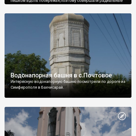
пешком вдоль побережья,поэтому совершали радиальные
вылазки из Оленевки.
Водонапорная башня в с.Почтовое
Интересную водонапорную башню посмотрели по дороге из
Симферополя в Бахчисарай.