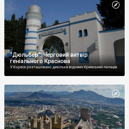
“Дюльбер”. Черговий витвір
геніального Краснова
У Кореїзі розташовано декілька відомих Кримських палаців.