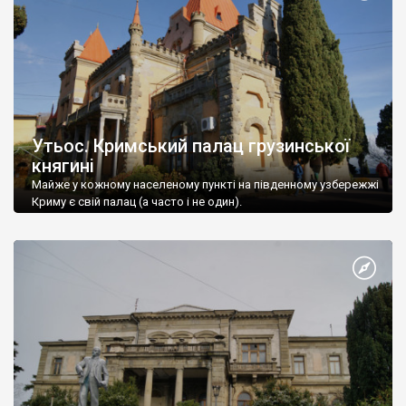
Утьос. Кримський палац грузинської
княгині
Майже у кожному населеному пункті на південному узбережжі
Криму є свій палац (а часто і не один).