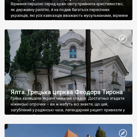
Вірменія першою серед країн світу прийняла християнство,
як державну релігію, й на подив багатьох пересічних
українців, які усіх кавказців вважають мусульманами, вірмени
є відданими вірянами Христа
Ялта. Грецька церква Феодора Тирона
Греки залишили Україні чималий спадок. Достатньо згадати
ніжинські огірочки – ви ж мабуть всі знаєте, що цей,
загублений у радянські часи, легендарний рецепт привезли у
Ніжин греки?