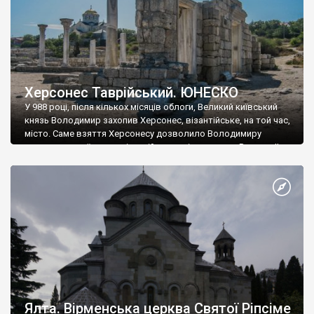
Херсонес Таврійський. ЮНЕСКО
У 988 році, після кількох місяців облоги, Великий київський
князь Володимир захопив Херсонес, візантійське, на той час,
місто. Саме взяття Херсонесу дозволило Володимиру
диктувати свої умови візантійському імператору Василю ІІ, та
одружитися з його дочкою Ганною. Цього ж року, в
Херсонесі Володимир-язичник, став Василем-християнином.
А потім було Хрещення Русі. На честь Херсонесу Таврійського
названо місто […]
Ялта. Вірменська церква Святої Ріпсіме