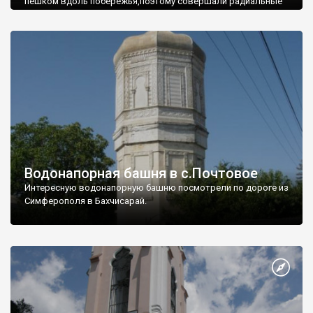
пешком вдоль побережья,поэтому совершали радиальные
вылазки из Оленевки.
Водонапорная башня в с.Почтовое
Интересную водонапорную башню посмотрели по дороге из
Симферополя в Бахчисарай.