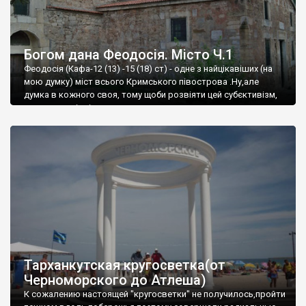
Богом дана Феодосія. Місто Ч.1
Феодосія (Кафа-12 (13) -15 (18) ст) - одне з найцікавіших (на
мою думку) міст всього Кримського півострова .Ну,але
думка в кожного своя, тому щоби розвіяти цей субєктивізм,
запрошую відвідати це
Тарханкутская кругосветка(от
Черноморского до Атлеша)
К сожалению настоящей "кругосветки" не получилось,пройти