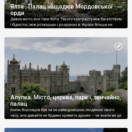
Ялта . Палац нащадків Мордовської
орди
Дивне місто все таки Ялта. Такого контрасту між багатством
і бідністю, між розкішшю і розрухою в Україні більше не
знайдеш.
Алупка. Місто, церква, парк і, звичайно,
палац
Князь Воронцов був чи не найвідомішою людиною свого
часу, але давайте не будемо кривити душею – чи знали ви це
прізвище до відвідин Алупки? Мабуть все таки ні.