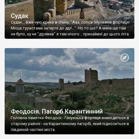
Судак
Судак... Вже чую крики в спину: "Ааа, попса! Муляжна фортеця!
Місце,туристами затерте до дір!..." Но то шо? А мене ще там
не було, ну не "дірявив" я там нічого... принаймні до цього літа.
Феодосія. Пагорб Карантинний
Головна памятка Феодосії - Генуезька фортеця знаходиться в
старому районі - на Карантинному пагорбі, який підноситься в
південній частині міста.