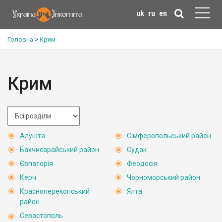
uk
ru
en
Головна
>
Крим
Крим
Алушта
Сімферопольський район
Бахчисарайський район
Судак
Євпаторія
Феодосія
Керч
Чорноморський район
Красноперекопський
Ялта
район
Севастополь