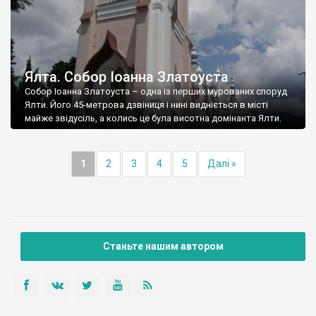
Ялта. Собор Іоанна Златоуста
Собор Іоанна Златоуста – одна із перших мурованих споруд
Ялти. Його 45-метрова дзвіниця і нині видніється в місті
майже звідусіль, а колись це була висотна домінанта Ялти.
1
2
3
4
5
Далі »
Станьте нашим автором