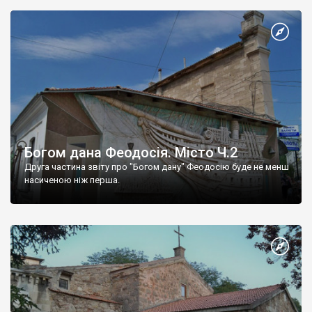
Богом дана Феодосія. Місто Ч.2
Друга частина звіту про "Богом дану" Феодосію буде не менш
насиченою ніж перша.