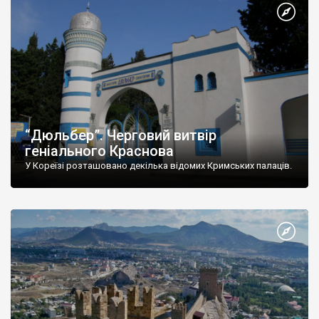
“Дюльбер”. Черговий витвір
геніального Краснова
У Кореїзі розташовано декілька відомих Кримських палаців.