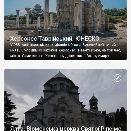
Херсонес Таврійський. ЮНЕСКО
У 988 році, після кількох місяців облоги, Великий київський
князь Володимир захопив Херсонес, візантійське, на той час,
місто. Саме взяття Херсонесу дозволило Володимиру
диктувати свої умови візантійському імператору Василю ІІ, та
одружитися з його дочкою Ганною. Цього ж року, в
Херсонесі Володимир-язичник, став Василем-християнином.
А потім було Хрещення Русі. На честь Херсонесу Таврійського
названо місто […]
Ялта. Вірменська церква Святої Ріпсіме