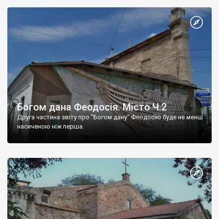
Богом дана Феодосія. Місто Ч.2
Друга частина звіту про "Богом дану" Феодосію буде не менш
насиченою ніж перша.