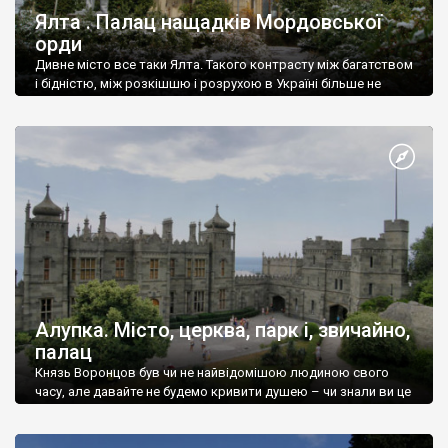
Ялта . Палац нащадків Мордовської
орди
Дивне місто все таки Ялта. Такого контрасту між багатством
і бідністю, між розкішшю і розрухою в Україні більше не
знайдеш.
Алупка. Місто, церква, парк і, звичайно,
палац
Князь Воронцов був чи не найвідомішою людиною свого
часу, але давайте не будемо кривити душею – чи знали ви це
прізвище до відвідин Алупки? Мабуть все таки ні.