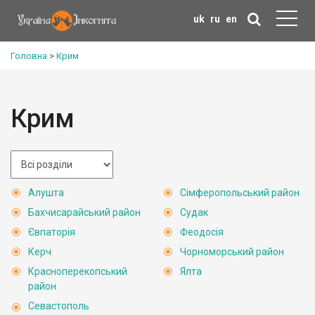
uk
ru
en
Головна
>
Крим
Крим
Алушта
Сімферопольський район
Бахчисарайський район
Судак
Євпаторія
Феодосія
Керч
Чорноморський район
Красноперекопський
Ялта
район
Севастополь