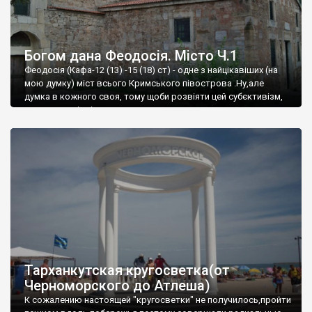
Богом дана Феодосія. Місто Ч.1
Феодосія (Кафа-12 (13) -15 (18) ст) - одне з найцікавіших (на
мою думку) міст всього Кримського півострова .Ну,але
думка в кожного своя, тому щоби розвіяти цей субєктивізм,
запрошую відвідати це
Тарханкутская кругосветка(от
Черноморского до Атлеша)
К сожалению настоящей "кругосветки" не получилось,пройти