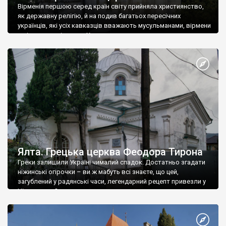
Вірменія першою серед країн світу прийняла християнство,
як державну релігію, й на подив багатьох пересічних
українців, які усіх кавказців вважають мусульманами, вірмени
є відданими вірянами Христа
Ялта. Грецька церква Феодора Тирона
Греки залишили Україні чималий спадок. Достатньо згадати
ніжинські огірочки – ви ж мабуть всі знаєте, що цей,
загублений у радянські часи, легендарний рецепт привезли у
Ніжин греки?