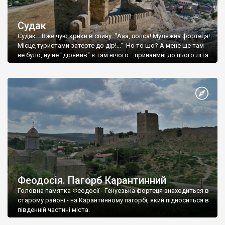
Судак
Судак... Вже чую крики в спину: "Ааа, попса! Муляжна фортеця!
Місце,туристами затерте до дір!..." Но то шо? А мене ще там
не було, ну не "дірявив" я там нічого... принаймні до цього літа.
Феодосія. Пагорб Карантинний
Головна памятка Феодосії - Генуезька фортеця знаходиться в
старому районі - на Карантинному пагорбі, який підноситься в
південній частині міста.