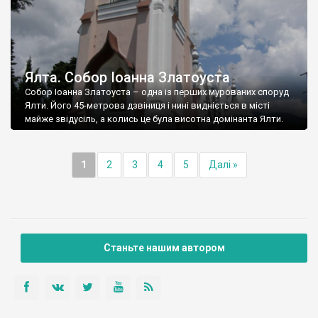
Ялта. Собор Іоанна Златоуста
Собор Іоанна Златоуста – одна із перших мурованих споруд
Ялти. Його 45-метрова дзвіниця і нині видніється в місті
майже звідусіль, а колись це була висотна домінанта Ялти.
1
2
3
4
5
Далі »
Станьте нашим автором