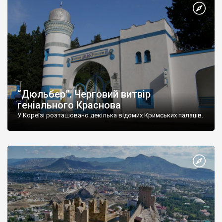
“Дюльбер”. Черговий витвір
геніального Краснова
У Кореїзі розташовано декілька відомих Кримських палаців.