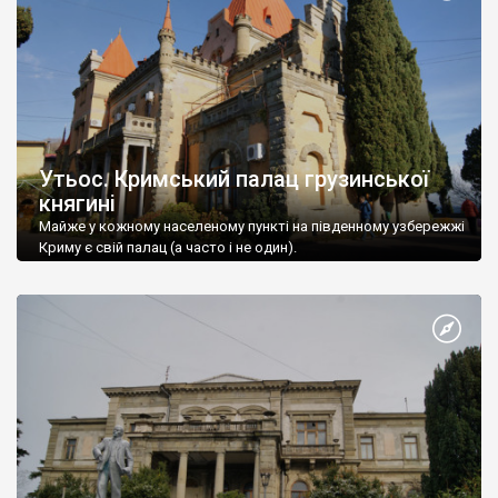
Утьос. Кримський палац грузинської
княгині
Майже у кожному населеному пункті на південному узбережжі
Криму є свій палац (а часто і не один).