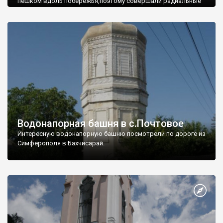
пешком вдоль побережья,поэтому совершали радиальные
вылазки из Оленевки.
Водонапорная башня в с.Почтовое
Интересную водонапорную башню посмотрели по дороге из
Симферополя в Бахчисарай.